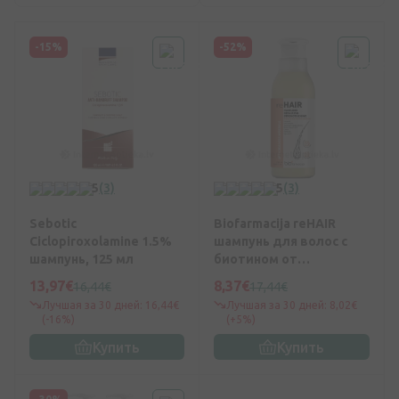
-15%
-52%
5
(3)
5
(3)
Sebotic
Biofarmacija reHAIR
Ciclopiroxolamine 1.5%
шампунь для волос с
шампунь, 125 мл
биотином от
выпадения волос, 250
13,97€
8,37€
16,44€
17,44€
мл
Лучшая за 30 дней: 16,44€
Лучшая за 30 дней: 8,02€
(-16%)
(+5%)
Купить
Купить