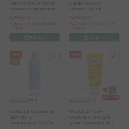
чувствительной кожи
жирных волос с
головы и тонких волос
лаймом, 500 мл
Туя, 300 мл
3,95€
3,65€
6,59€
4,29€
Лучшая за 30 дней: 4,28€
Лучшая за 30 дней: 2,41€
(-8%)
(+52%)
Купить
Купить
-40%
-35%
new
от 49€
0
(0)
5
(1)
Dzintars Ежедневный
Weleda детский
шампунь и
шампунь и гель для
кондиционер Nīca 2 в 1,
душа с календулой, 200
300 мл
мл