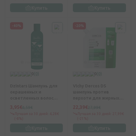
Купить
Купить
-40%
-20%
0
(0)
0
(0)
Dzintars Шампунь для
Vichy Dercos DS
окрашенных и
шампунь против
осветленных волос
перхоти для жирных
Дубулты, 300 мл
волос, 390 мл
3,95€
22,39€
6,59€
27,99€
Лучшая за 30 дней: 4,28€
Лучшая за 30 дней: 27,99€
(-8%)
(-21%)
Купить
Купить