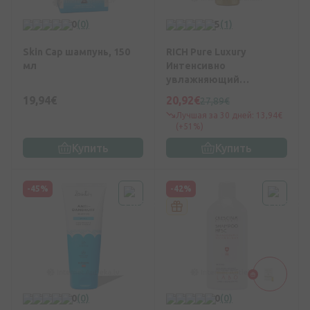
0
(0)
5
(1)
Skin Cap шампунь, 150
RICH Pure Luxury
мл
Интенсивно
увлажняющий
шампунь, 750 мл
19,94€
20,92€
27,89€
Лучшая за 30 дней: 13,94€
(+51%)
Купить
Купить
-45%
-42%
0
(0)
0
(0)