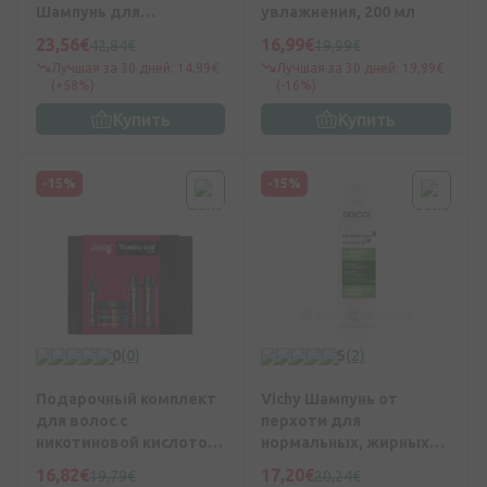
Шампунь для
увлажнения, 200 мл
восстановления волос,
23,56€
16,99€
42,84€
19,99€
250 мл
Лучшая за 30 дней: 14,99€
Лучшая за 30 дней: 19,99€
(+58%)
(-16%)
Купить
Купить
-15%
-15%
0
(0)
5
(2)
Подарочный комплект
Vichy Шампунь от
для волос с
перхоти для
никотиновой кислотой
нормальных, жирных
(серум, бальзам,
волос, 200 мл
16,82€
17,20€
19,79€
20,24€
шампунь для волос,