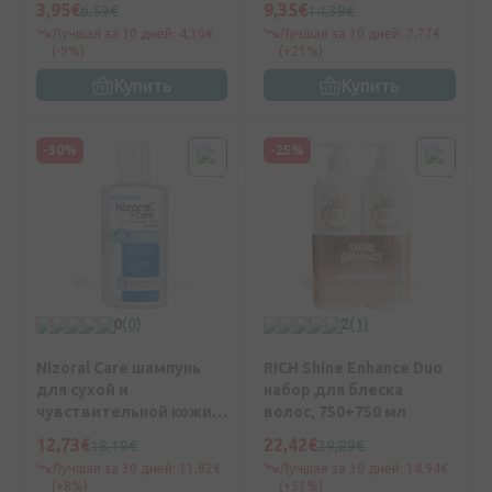
3,95€
9,35€
6,59€
14,39€
Лучшая за 30 дней: 4,30€
Лучшая за 30 дней: 7,77€
(-9%)
(+21%)
Купить
Купить
-30%
-25%
0
(0)
2
(1)
Nizoral Care шампунь
RICH Shine Enhance Duo
для сухой и
набор для блеска
чувствительной кожи
волос, 750+750 мл
головы, 200 мл
12,73€
22,42€
18,19€
29,89€
Лучшая за 30 дней: 11,82€
Лучшая за 30 дней: 14,94€
(+8%)
(+51%)