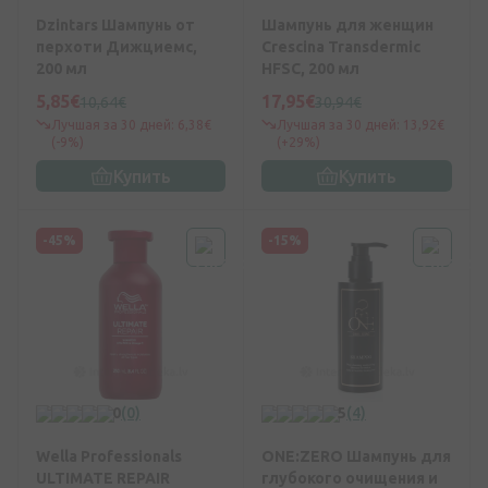
Dzintars Шампунь от
Шампунь для женщин
перхоти Дижциемс,
Crescina Transdermic
200 мл
HFSC, 200 мл
5,85€
17,95€
10,64€
30,94€
Лучшая за 30 дней: 6,38€
Лучшая за 30 дней: 13,92€
(-9%)
(+29%)
Купить
Купить
-45%
-15%
0
(0)
5
(4)
Wella Professionals
ONE:ZERO Шампунь для
ULTIMATE REPAIR
глубокого очищения и