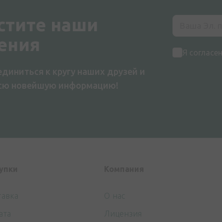
стите наши
ения
Я согласе
диниться к кругу наших друзей и
всю новейшую информацию!
упки
Компания
тавка
О нас
ата
Лицензия