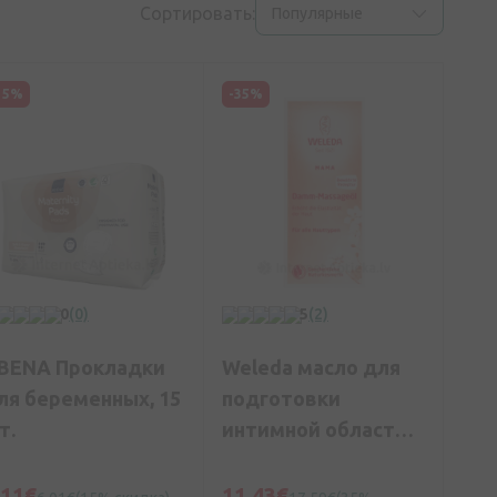
Сортировать:
Популярные
15%
-35%
0
(0)
5
(2)
BENA Прокладки
Weleda масло для
ля беременных, 15
подготовки
т.
интимной области к
родам, 50 мл
,11€
11,43€