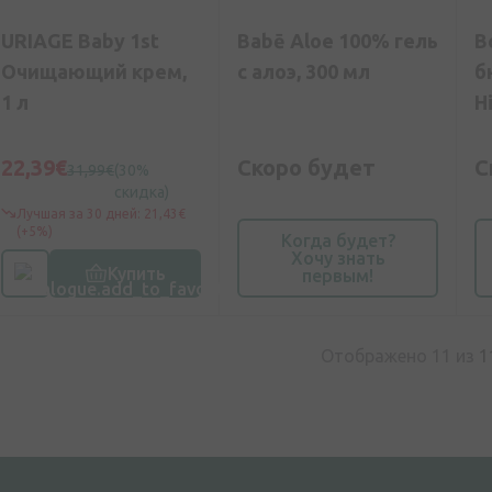
URIAGE Baby 1st
Babē Aloe 100% гель
В
Очищающий крем,
с алоэ, 300 мл
б
1 л
H
ш
22,39€
Скоро будет
С
31,99€
(30%
скидка)
Лучшая за 30 дней: 21,43€
(+5%)
Когда будет?
Хочу знать
Купить
первым!
Отображено 11 из
1