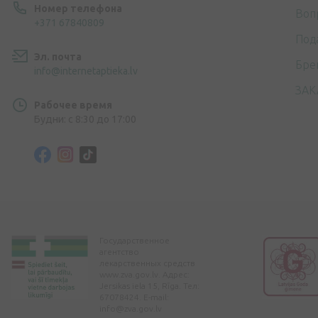
Номер телефона
Воп
+371 67840809
Под
Эл. почта
Бре
info@internetaptieka.lv
ЗАК
Рабочее время
Будни: с 8:30 до 17:00
Государственное
агентство
лекарственных средств
www.zva.gov.lv. Адрес:
Jersikas iela 15, Rīga. Тел:
67078424. E-mail:
info@zva.gov.lv