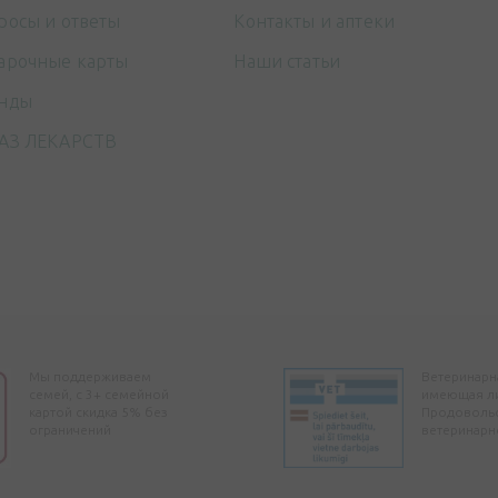
росы и ответы
Контакты и аптеки
арочные карты
Наши статьи
нды
АЗ ЛЕКАРСТВ
Мы поддерживаем
Ветеринарна
семей, с 3+ семейной
имеющая л
картой скидка 5% без
Продоволь
ограничений
ветеринарн