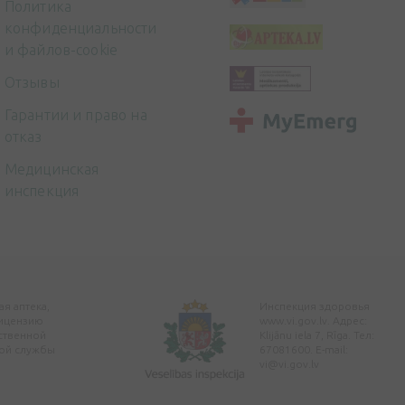
Политика
конфиденциальности
и файлов-cookie
Отзывы
Гарантии и право на
отказ
Медицинская
инспекция
я аптека,
Инспекция здоровья
ицензию
www.vi.gov.lv. Адрес:
ственной
Klijānu iela 7, Rīga. Тел:
ой службы
67081600. E-mail:
vi@vi.gov.lv