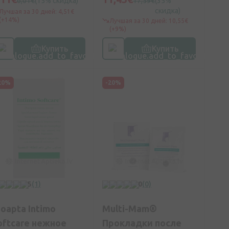
6,01€
(15% скидка)
17,59€
(35%
скидка)
Лучшая за 30 дней: 4,51€
(+14%)
Лучшая за 30 дней: 10,55€
(+9%)
Купить
Купить
20%
-20%
5
(1)
0
(0)
ioapta Intimo
Multi-Mam®
oftсare нежное
Прокладки после