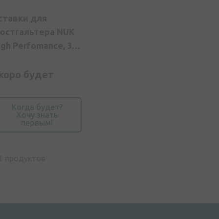
ставки для
юстгальтера NUK
igh Perfomance, 30
т.
коро будет
Когда будет?
Хочу знать
первым!
1
продуктов