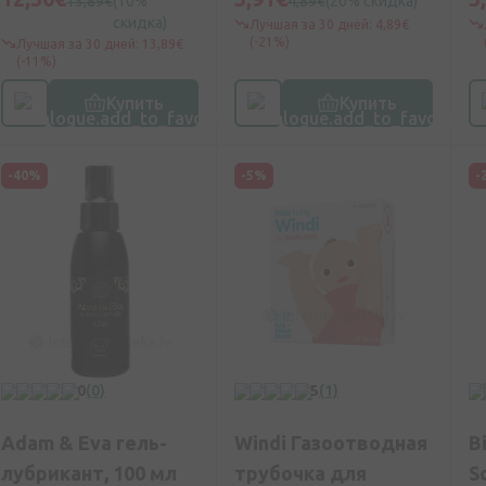
13,89€
(10%
4,89€
(20% скидка)
скидка)
Лучшая за 30 дней: 4,89€
(-21%)
Лучшая за 30 дней: 13,89€
(-11%)
Купить
Купить
-40%
-5%
-
0
(0)
5
(1)
Adam & Eva гель-
Windi Газоотводная
B
лубрикант, 100 мл
трубочка для
S