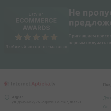
Не пропу
Latvian
ECOMMERCE
предлож
AWARDS
Приглашаем присое
первым получать 
Любимый интернет-магазин
Пок
Адрес
Дос
ул. Дзирниеку 26, Марупе, LV-2167, Латвия
Опл