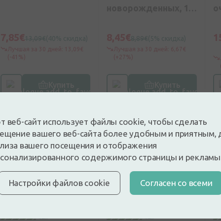
новорожденных, 10
о
шт
с
и
7,85€
8,45€
1
13,09€
(40% скидка)
8,89€
(5% скидка)
2
Лучшая за 30 дней: 13,09€
Лучшая за 30 дней: 6,67€
(-41%)
(+27%)
Купить
Купить
-30%
-20%
-
т веб-сайт использует файлы cookie, чтобы сделать
ещение вашего веб-сайта более удобным и приятным, 
лиза вашего посещения и отображения
сонализированного содержимого страницы и рекламы
Настройки файлов cookie
Cогласен со всеми
Подарок от 49€
0
(0)
0
(0)