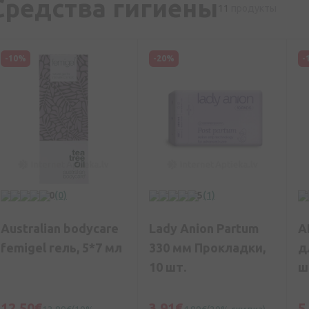
Средства гигиены
11
продукты
-10%
-20%
-
0
(0)
5
(1)
Australian bodycare
Lady Anion Partum
A
femigel гель, 5*7 мл
330 мм Прокладки,
д
10 шт.
ш
12,50€
3,91€
5