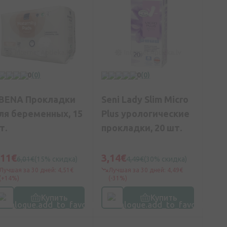
0
(0)
0
(0)
BENA Прокладки
Seni Lady Slim Micro
ля беременных, 15
Plus урологические
т.
прокладки, 20 шт.
,11€
3,14€
6,01€
(15% скидка)
4,49€
(30% скидка)
Лучшая за 30 дней: 4,51€
Лучшая за 30 дней: 4,49€
(+14%)
(-31%)
Купить
Купить