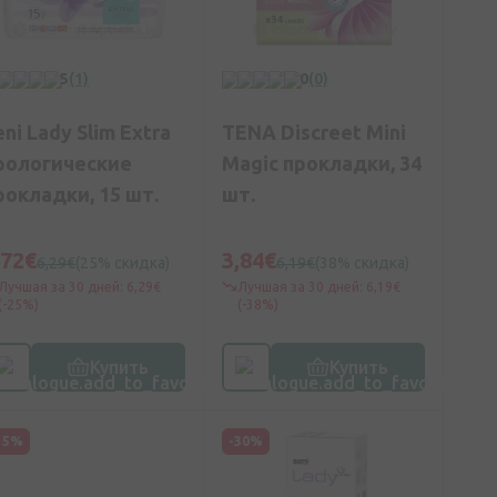
5
(1)
0
(0)
eni Lady Slim Extra
TENA Discreet Mini
рологические
Magic прокладки, 34
рокладки, 15 шт.
шт.
,72€
3,84€
6,29€
(25% скидка)
6,19€
(38% скидка)
Лучшая за 30 дней: 6,29€
Лучшая за 30 дней: 6,19€
(-25%)
(-38%)
Купить
Купить
15%
-30%