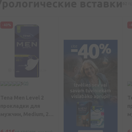
Урологические вставки
62
п
-40%
-
5
(2)
Tena Men Level 2
T
прокладки для
п
мужчин, Medium, 20
м
шт.
ш
6,41€
6