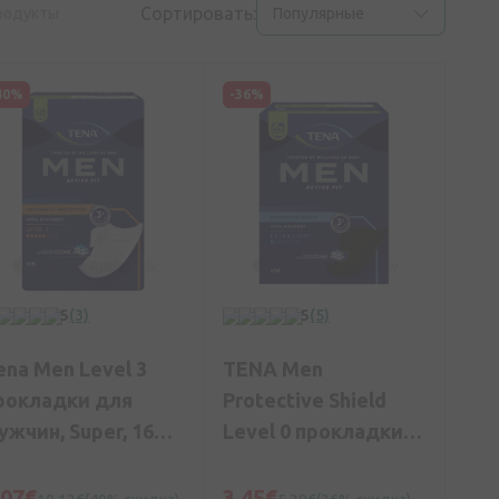
Сортировать:
родукты
Популярные
40%
-36%
5
(3)
5
(5)
ena Men Level 3
TENA Men
рокладки для
Protective Shield
ужчин, Super, 16
Level 0 прокладки
т.
для мужчин, 14 шт.
,07€
3,45€