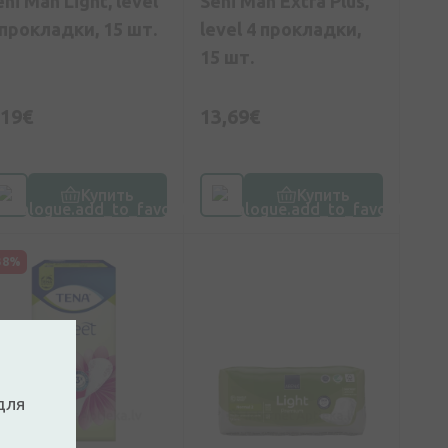
eni Man Light, level
Seni Man Extra Plus,
 прокладки, 15 шт.
level 4 прокладки,
15 шт.
,19€
13,69€
Купить
Купить
38%
для