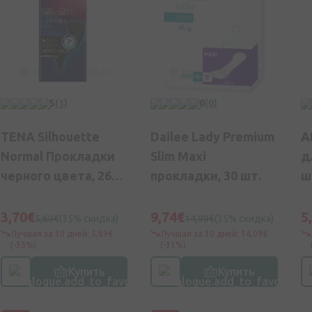
5
(1)
0
(0)
TENA Silhouette
Dailee Lady Premium
A
Normal Прокладки
Slim Maxi
д
черного цвета, 26
прокладки, 30 шт.
ш
шт.
3,70€
9,74€
5
5,69€
(35% скидка)
14,99€
(35% скидка)
Лучшая за 30 дней: 5,69€
Лучшая за 30 дней: 14,09€
(-35%)
(-31%)
Купить
Купить