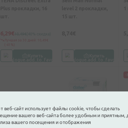
TENA Discreet Extra
Seni Man Normal
S
Plus прокладки, 16
level 2 прокладки,
1
шт.
15 шт.
6,29€
8,74€
5
10,49€
(40% скидка)
Лучшая за 30 дней: 10,49€
(-41%)
Купить
Купить
-
т веб-сайт использует файлы cookie, чтобы сделать
ещение вашего веб-сайта более удобным и приятным, 
лиза вашего посещения и отображения