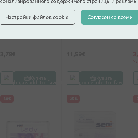
сонализированного содержимого страницы и рекламы
0
(0)
0
(0)
Настройки файлов cookie
Cогласен со всеми
ABENA Light Extra 3
Dailee Lady Premium
T
формованные
extra 4 капли, 30 шт.
M
прокладки, 10 шт.
ш
3,78€
11,59€
3
Купить
Купить
-30%
-25%
-