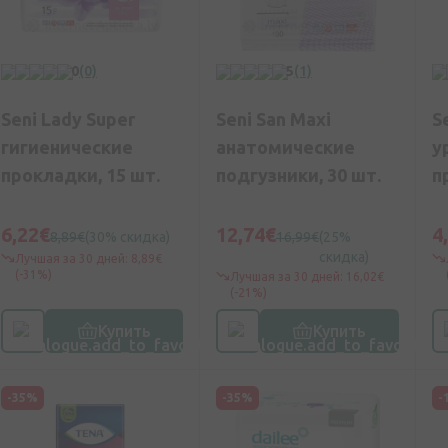
0
(0)
5
(1)
Seni Lady Super
Seni San Maxi
S
гигиенические
анатомические
у
прокладки, 15 шт.
подгузники, 30 шт.
п
6,22€
12,74€
4
8,89€
(30% скидка)
16,99€
(25%
скидка)
Лучшая за 30 дней: 8,89€
(-31%)
Лучшая за 30 дней: 16,02€
(-21%)
Купить
Купить
-35%
-35%
-