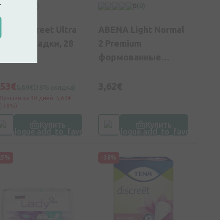
.
0
(0)
0
(0)
ENA Discreet Ultra
ABENA Light Normal
ini прокладки, 28
2 Premium
т.
формованные
прокладки, 12 шт.
,53€
3,62€
5,69€
(38% скидка)
Лучшая за 30 дней: 5,69€
(-38%)
Купить
Купить
25%
-38%