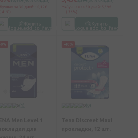
10,12€
(40% скидка)
5,39€
(36% скидка)
Лучшая за 30 дней: 10,12€
Лучшая за 30 дней: 5,39€
(-41%)
(-36%)
Купить
Купить
40%
-40%
5
(1)
0
(0)
ENA Men Level 1
Tena Discreet Maxi
рокладки для
прокладки, 12 шт.
ужчин, 24 шт.