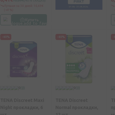
10,69€
(40% скидка)
Лучшая за 30 дней: 10,69€
(-41%)
Купить
-40%
-40%
-
0
(0)
0
(0)
TENA Discreet Maxi
TENA Discreet
T
Night прокладки, 6
Normal прокладки,
п
шт.
12 шт.
м