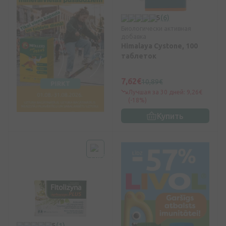
5
(6)
Биологически активная
добавка
Himalaya Cystone, 100
таблеток
7,62€
10,89€
Лучшая за 30 дней: 9,26€
(-18%)
Купить
5
(1)