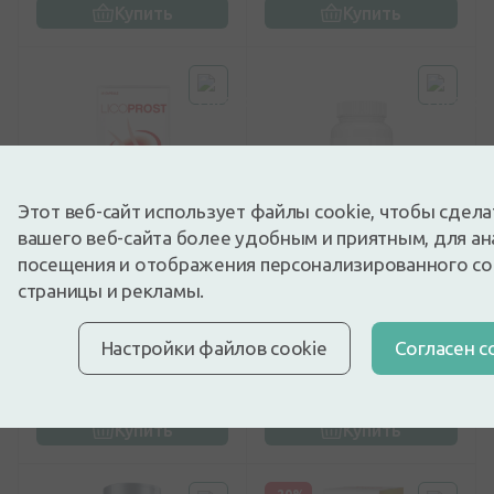
Купить
Купить
Этот веб-сайт использует файлы cookie, чтобы сдел
вашего веб-сайта более удобным и приятным, для ан
0
(0)
0
(0)
посещения и отображения персонализированного с
Биологически активная
Биологически активная
страницы и рекламы.
добавка
добавка
ERBA VITA Licoprost, 60
Urimax таблетки, 30 шт.
капсул
Настройки файлов cookie
Cогласен с
33,19€
7,51€
Купить
Купить