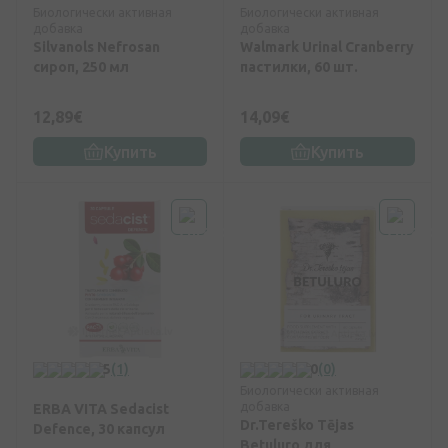
Биологически активная
Биологически активная
добавка
добавка
Silvanols Nefrosan
Walmark Urinal Cranberry
сироп, 250 мл
пастилки, 60 шт.
12,89€
14,09€
Купить
Купить
5
(1)
0
(0)
Биологически активная
добавка
ERBA VITA Sedacist
Dr.Tereško Tējas
Defence, 30 капсул
Betuluro для