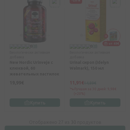
-20%
от 49€
0
(0)
0
(0)
Биологически активная
Биологически активная
добавка
добавка
New Nordic Urinveje с
Urinal сироп (Idelyn
клюквой, 60
Walmark), 150 мл
жевательных пастилок
19,99€
11,91€
14,89€
Лучшая за 30 дней: 9,98€
(+20%)
Купить
Купить
Отображено 27 из
30
продуктов