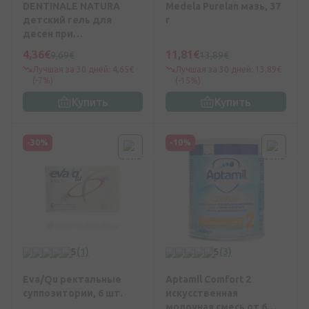
DENTINALE NATURA
Medela Purelan мазь, 37
детский гель для
г
десен при
прорезывании зубов,
4,36€
11,81€
9,69€
13,89€
20мл
Лучшая за 30 дней: 4,65€
Лучшая за 30 дней: 13,89€
(-7%)
(-15%)
Купить
Купить
-30%
-10%
5
(1)
5
(3)
Eva/Qu ректальные
Aptamil Comfort 2
суппозитории, 6 шт.
искусственная
молочная смесь от 6