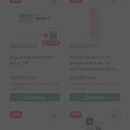
от 49€
5
(3)
5
(1)
Bepanthen Anti-Exem
Bio-Oil средство по
крем, 50г
уходу за кожей - от
растяжек и рубцов, 200
мл
10,39€
23,16€
12,99€
30,88€
Лучшая за 30 дней: 12,89€
Лучшая за 30 дней: 20,07€
(-20%)
(+16%)
Купить
Купить
-20%
-46%