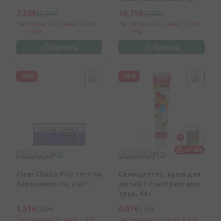
мес., 400 г
7,20€
10,79€
10,29€
11,99€
Лучшая за 30 дней: 8,23€
Лучшая за 30 дней: 11,99€
(-13%)
(-11%)
Купить
Купить
-20%
-45%
от 49€
3
(2)
5
(3)
Clear Choice Plus тест на
Семицветик, крем для
беременность, 2 шт.
детей с 7 экстрактами
трав, 44 г
1,51€
0,87€
1,89€
1,59€
Лучшая за 30 дней: 1,89€
Лучшая за 30 дней: 0,92€