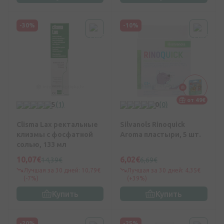
-30%
-10%
от 49€
5
(1)
0
(0)
Clisma Lax ректальные
Silvanols Rinoquick
клизмы c фосфатной
Aroma пластыри, 5 шт.
солью, 133 мл
10,07€
6,02€
14,39€
6,69€
Лучшая за 30 дней: 10,79€
Лучшая за 30 дней: 4,35€
(-7%)
(+39%)
Купить
Купить
-20%
-25%