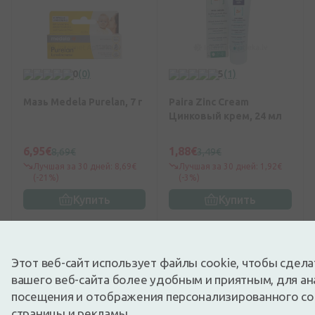
0
(0)
5
(1)
Мазь Medela Purelan, 7 г
Paira Zinc Cream
Цинковый крем, 24 мл
6,95€
1,88€
8,69€
3,49€
Лучшая за 30 дней: 8,69€
Лучшая за 30 дней: 1,92€
(-21%)
(-3%)
Купить
Купить
-5%
-15%
Этот веб-сайт использует файлы cookie, чтобы сдел
вашего веб-сайта более удобным и приятным, для ан
посещения и отображения персонализированного с
страницы и рекламы.