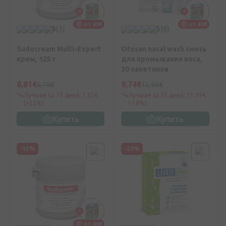
от 49€
от 49€
5
(1)
5
(6)
Sudocream Multi-Expert
Otosan nasal wash смесь
крем, 125 г
для промывания носа,
30 пакетиков
8,81€
9,74€
9,79€
12,99€
Лучшая за 30 дней: 7,83€
Лучшая за 30 дней: 11,99€
(+13%)
(-19%)
Купить
Купить
-15%
-20%
от 49€