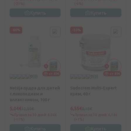
(-21%)
(-6%)
Купить
Купить
-60%
-20%
от 49€
от 49€
0
(0)
0
(0)
Natēja пудра для детей
Sudocrem Multi-Expert
с ликоподием и
крем, 60 г
аллантоином, 100 г
5,04€
6,55€
12,59€
8,19€
Лучшая за 30 дней: 6,04€
Лучшая за 30 дней: 6,14€
(-17%)
(+7%)
Купить
Купить