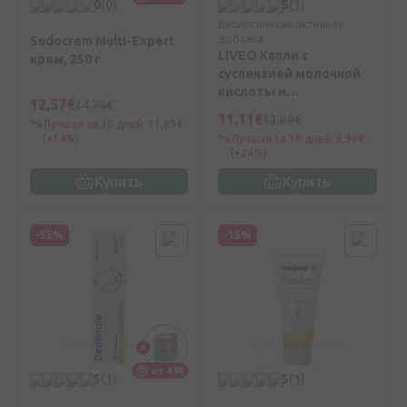
0
(0)
5
(1)
Биологически активная
добавка
Sudocrem Multi-Expert
LIVEO Капли с
крем, 250 г
суспензией молочной
кислоты и
12,57€
14,79€
бифидобактерий в
11,11€
13,89€
Лучшая за 30 дней: 11,09€
масле, 8 мл
(+14%)
Лучшая за 30 дней: 8,96€
(+24%)
Купить
Купить
-55%
-15%
от 49€
5
(1)
5
(1)