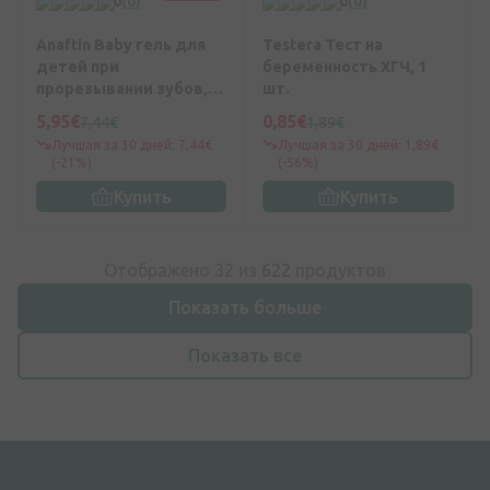
0
(0)
0
(0)
Anaftin Baby гель для
Testera Тест на
детей при
беременность ХГЧ, 1
прорезывании зубов,
шт.
10 мл
5,95€
0,85€
7,44€
1,89€
Лучшая за 30 дней: 7,44€
Лучшая за 30 дней: 1,89€
(-21%)
(-56%)
Купить
Купить
Отображено 32 из
622
продуктов
Показать больше
Показать все