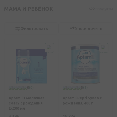
МАМА И РЕБЁНОК
622
продукты
Фильтровать
Упорядочить
0
(0)
5
(2)
Aptamil 1 молочная
Aptamil Pepti Syneo с
смесь с рождения,
рождения, 400 г
2x200 мл
3,39€
18,22€