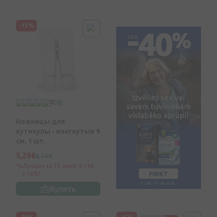
-15%
0
(0)
Ножницы для
кутикулы - изогнутые 9
см, 1 шт.
5,26€
6,19€
Лучшая за 30 дней: 6,19€
(-16%)
Купить