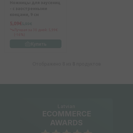
Ножницы для заусениц
- с заостренными
концами, 9 см
5,09€
5,99€
Лучшая за 30 дней: 5,99€
(-16%)
Купить
Отображено 8 из
8
продуктов
Latvian
ECOMMERCE
AWARDS