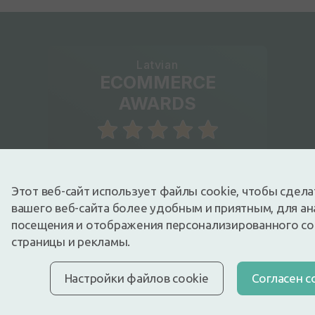
Latvian
ECOMMERCE
AWARDS
Любимый интернет-магазин
Этот веб-сайт использует файлы cookie, чтобы сдел
Не пропустите наши
вашего веб-сайта более удобным и приятным, для ан
предложения
посещения и отображения персонализированного с
страницы и рекламы.
Приглашаем присоединиться к кругу наших
друзей и первым получать всю новейшую
Настройки файлов cookie
Cогласен с
информацию!