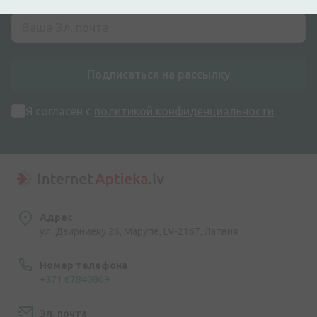
Подписаться на рассылку
Я согласен с
политикой конфиденциальности
Адрес
ул. Дзирниеку 26, Марупе, LV-2167, Латвия
Номер телефона
+371 67840809
Эл. почта