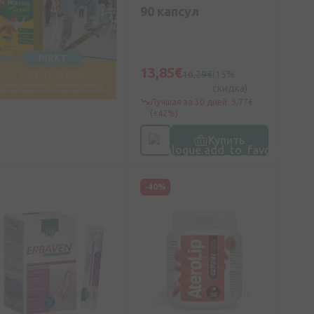
90 капсул
13,85€
16,29€
(15%
скидка)
Лучшая за 30 дней: 9,77€
(+42%)
Купить
-40%