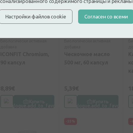
сонализированного содержимого страницы и рекламы
Настройки файлов cookie
Cогласен со всеми
5
(1)
5
(4)
Биологически активная
Биологически активная
Би
добавка
добавка
до
ICONFIT Chromium,
Чесночное масло
K
90 капсул
500 мг, 60 капсул
к
к
8,89€
5,39€
1
Купить
Купить
-55%
-