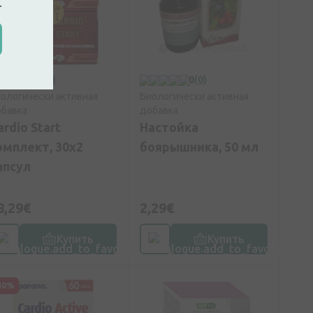
.
5
(5)
0
(0)
ологически активная
Биологически активная
бавка
добавка
ardio Start
Настойка
омплект, 30x2
боярышника, 50 мл
апсул
8,29€
2,29€
Купить
Купить
40%