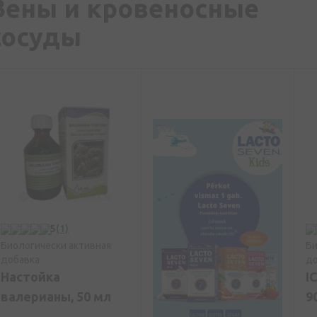
Вены и кровеносные
сосуды
5
(1)
Биологически активная
Би
добавка
до
Настойка
I
валерианы, 50 мл
9