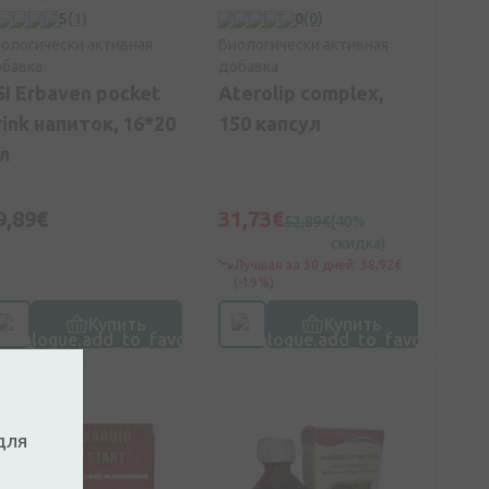
5
(1)
0
(0)
ологически активная
Биологически активная
бавка
добавка
SI Erbaven pocket
Aterolip complex,
rink напиток, 16*20
150 капсул
л
9,89€
31,73€
52,89€
(40%
скидка)
Лучшая за 30 дней: 38,92€
(-19%)
Купить
Купить
для