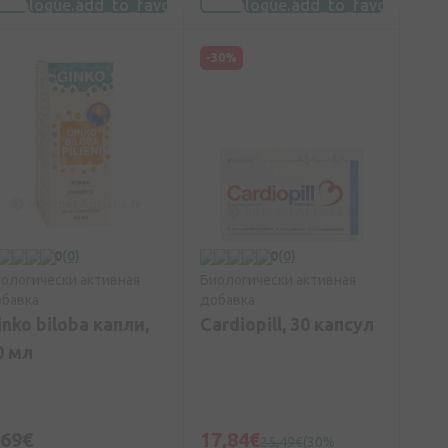
-30%
0
(0)
0
(0)
ологически активная
Биологически активная
бавка
добавка
inko biloba капли,
Cardiopill, 30 капсул
0 мл
,69€
17,84€
25,49€
(30%