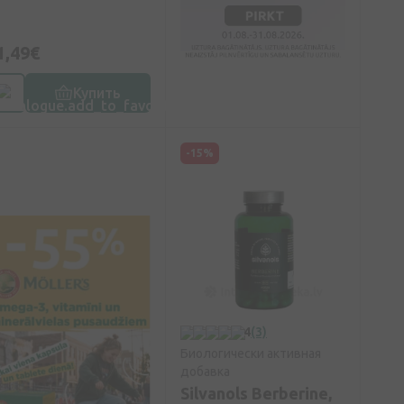
1,49€
Купить
-15%
4
(3)
Биологически активная
добавка
Silvanols Berberine,