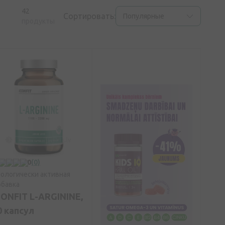
42
Сортировать:
Популярные
продукты
0
(0)
ологически активная
бавка
CONFIT L-ARGININE,
0 капсул