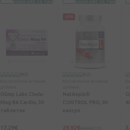
-25%
0
(0)
5
(2)
Биологически активная
Биологически активная
Би
добавка
добавка
до
Olimp Labs Chela-
NatAspin®
G
Mag B6 Cardio, 30
CONTROL PRO, 90
4
таблеток
капсул
17,29€
29,92€
3
39,89€
(25%