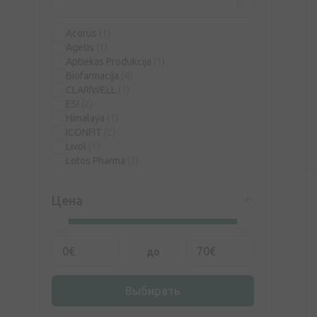
Acorus
(1)
Agetis
(1)
Aptiekas Produkcija
(1)
Biofarmacija
(4)
CLARIWELL
(1)
ESI
(2)
Himalaya
(1)
ICONFIT
(2)
Livol
(1)
Lotos Pharma
(2)
Olimp Labs
(2)
Parene
(1)
Цена
Pharma Market Solution
(1)
Silvanols
(4)
Terezia
(1)
Unifarma
(2)
до
Vitabiotics
(2)
Walmark
(3)
Выбирать