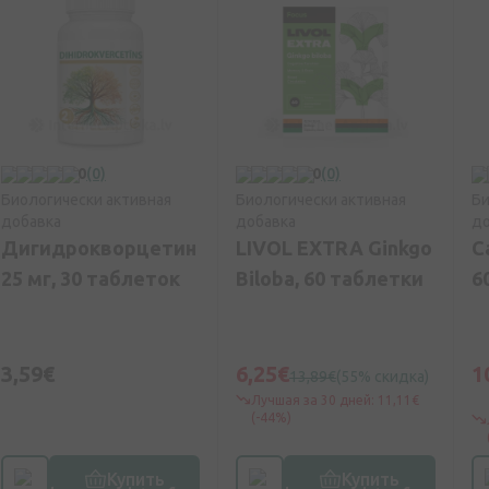
0
(0)
0
(0)
Биологически активная
Биологически активная
Би
добавка
добавка
до
Дигидрокворцетин
LIVOL EXTRA Ginkgo
C
25 мг, 30 таблеток
Biloba, 60 таблетки
6
3,59€
6,25€
1
13,89€
(55% скидка)
Лучшая за 30 дней: 11,11€
(-44%)
Купить
Купить