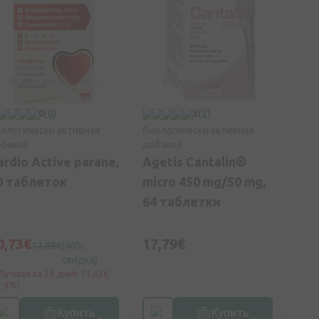
0
(0)
3
(2)
ологически активная
Биологически активная
бавка
добавка
ardio Active parane,
Agetis Cantalin®
0 таблеток
micro 450 mg/50 mg,
64 таблетки
0,73€
17,79€
17,89€
(40%
скидка)
Лучшая за 30 дней: 11,63€
(-8%)
Купить
Купить