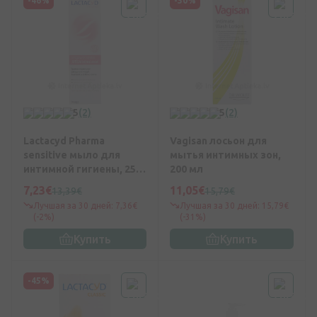
-46%
-30%
5
(2)
5
(2)
Lactacyd Pharma
Vagisan лосьон для
sensitive мыло для
мытья интимных зон,
интимной гигиены, 250
200 мл
мл
7,23€
11,05€
13,39€
15,79€
Лучшая за 30 дней: 7,36€
Лучшая за 30 дней: 15,79€
(-2%)
(-31%)
Купить
Купить
-45%