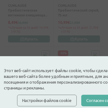
CUMLAUDE
CUMLAUDE
Пребиотическая
Пребиотический спрей,
интимная очищающая
75 мл
пена, 150 мл
8,49€
10,99€
16,99€
21,99€
Лучшая за 30 дней: 16,99€
Лучшая за 30 дней: 21,99€
(-51%)
(-51%)
Купить
Купить
-20%
Этот веб-сайт использует файлы cookie, чтобы сдел
вашего веб-сайта более удобным и приятным, для ан
посещения и отображения персонализированного с
страницы и рекламы.
0
(0)
0
(0)
Настройки файлов cookie
Cогласен с
Bella Влажные
Cera di Cupra влажные
салфетки для
салфетки для