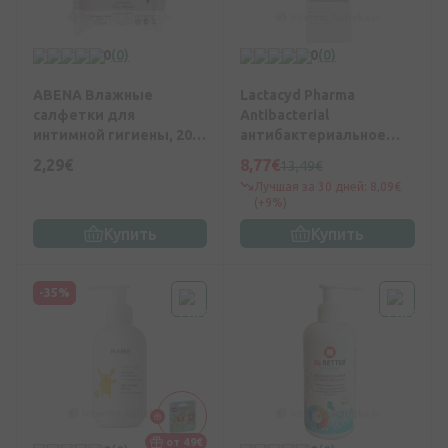
0
(0)
0
(0)
ABENA Влажные
Lactacyd Pharma
салфетки для
Antibacterial
интимной гигиены, 20
антибактериальное
шт.
мыло для интимной
2,29€
8,77€
13,49€
гигиены, 250 мл
Лучшая за 30 дней: 8,09€
(+9%)
Купить
Купить
-35%
от 49€