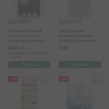
0
(0)
5
(1)
Гель для интимной
Средство для
гигиены Dermoxen
интимной гигиены
Lentivo для периода
SEBAMED для женщин,
менопаузы, 200 мл
pH 3.8, 200 мл
8,60€
9,29€
12,29€
Лучшая за 30 дней: 12,29€
(-31%)
Купить
Купить
-10%
-35%