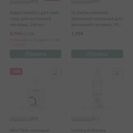
0
(0)
0
(0)
Babē Pediatric детский
Dr Retter Intimium
гель для интимной
Кремовая эмульсия для
гигиены, 200 мл
интимной гигиены, 300
мл
8,96€
2,99€
13,79€
Лучшая за 30 дней: 11,58€
(-23%)
Купить
Купить
-20%
0
(0)
5
(1)
NEUTRAL моющее
Lactacyd Pharma