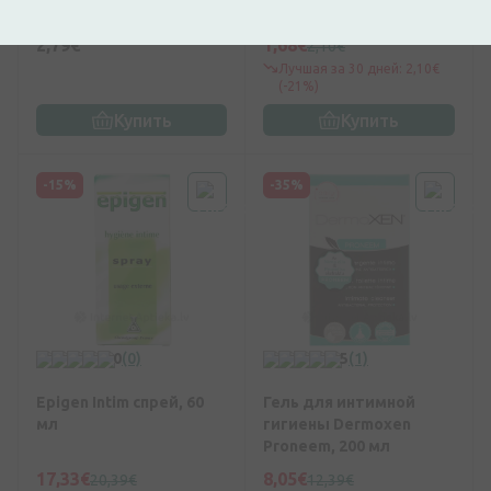
интимной гигиены, 20
интимной гигиены для
шт.
чувствительной кожи с
2,79€
1,68€
2,10€
мёдом и розовым
Лучшая за 30 дней: 2,10€
молочком pH 5.0, 12 шт
(-21%)
Купить
Купить
-15%
-35%
0
(0)
5
(1)
Epigen Intim спрей, 60
Гель для интимной
мл
гигиены Dermoxen
Proneem, 200 мл
17,33€
8,05€
20,39€
12,39€