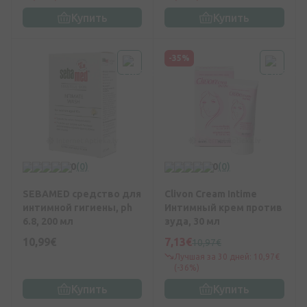
Купить
Купить
-35%
0
(0)
0
(0)
SEBAMED средство для
Clivon Cream Intime
интимной гигиены, ph
Интимный крем против
6.8, 200 мл
зуда, 30 мл
10,99€
7,13€
10,97€
Лучшая за 30 дней: 10,97€
(-36%)
Купить
Купить