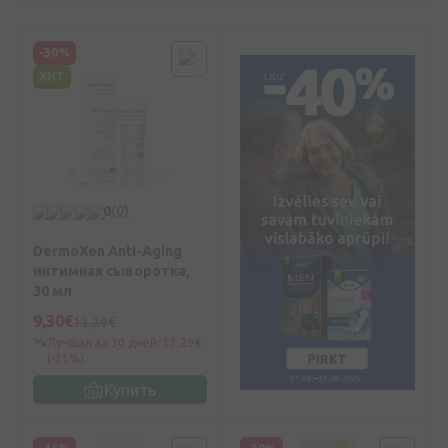
-30%
ХИТ
0
(0)
DermoXen Anti-Aging
интимная сыворотка,
30 мл
9,30€
13,29€
Лучшая за 30 дней: 13,29€
(-31%)
Купить