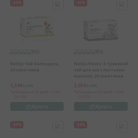
-50%
-45%
0
(0)
0
(0)
Natēja Чай Календула,
Natēja Neuro-3 травяной
24 пакетиков
чай для сна с листьями
конопли, 20 пакетиков
1,54€
2,03€
3,09€
3,69€
Лучшая за 30 дней: 1,39€
Лучшая за 30 дней: 1,66€
(+11%)
(+23%)
Купить
Купить
-50%
-50%