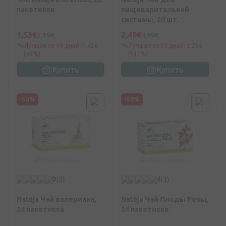
пакетиков
пищеварительной
системы, 20 шт.
1,53€
2,49€
3,39€
4,99€
Лучшая за 30 дней: 1,42€
Лучшая за 30 дней: 2,25€
(+8%)
(+11%)
Купить
Купить
-50%
-50%
0
(0)
4
(1)
Natēja Чай валериана,
Natēja Чай Плоды Розы,
24 пакетиков
24 пакетиков