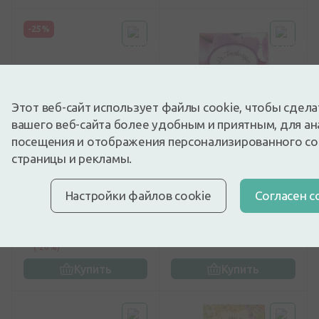
-25%
Этот веб-сайт использует файлы cookie, чтобы сдел
вашего веб-сайта более удобным и приятным, для ан
посещения и отображения персонализированного с
0
(0)
0
(0)
страницы и рекламы.
Чай для мам Rūķīšu
Dr.Tereško чай - Иван-
Tēja, 20 пакетиков
чай - кипрей, 25
Настройки файлов cookie
Cогласен с
пакетиков
2,67€
4,99€
3,56€
Лучшая за 30 дней: 3,56€
(-26%)
Купить
Купить