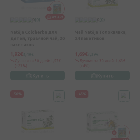
от 49€
0
(0)
0
(0)
Natēja Coldherba для
Чай Natēja Толокнянка,
детей, травяной чай, 20
24 пакетиков
пакетиков
1,92€
1,69€
3,49€
3,39€
Лучшая за 30 дней: 1,57€
Лучшая за 30 дней: 1,63€
(+23%)
(+4%)
Купить
Купить
-50%
-45%