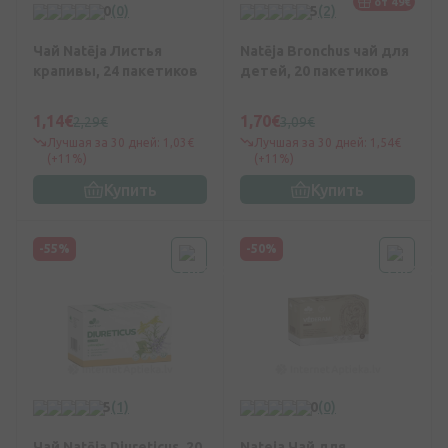
от 49€
0
(0)
5
(2)
Чай Natēja Листья
Natēja Bronchus чай для
крапивы, 24 пакетиков
детей, 20 пакетиков
1,14€
1,70€
2,29€
3,09€
Лучшая за 30 дней: 1,03€
Лучшая за 30 дней: 1,54€
(+11%)
(+11%)
Купить
Купить
-55%
-50%
5
(1)
0
(0)
Чай Natēja Diureticus, 20
Nateja Чай для