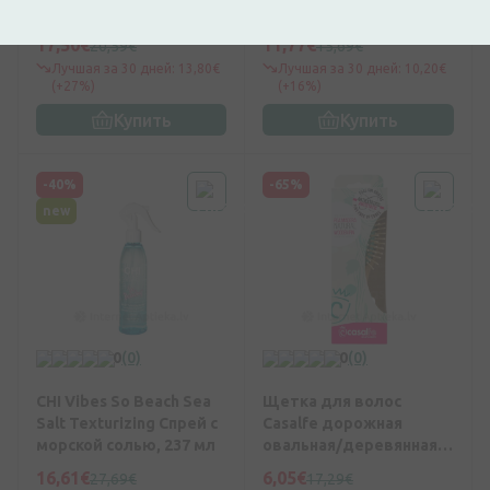
волосам 42 VOLUME
для волос, 89 мл
PUMP MOUSSE, 240 мл
17,50€
11,77€
20,59€
15,69€
Лучшая за 30 дней: 13,80€
Лучшая за 30 дней: 10,20€
(+27%)
(+16%)
Купить
Купить
-40%
-65%
new
0
(0)
0
(0)
CHI Vibes So Beach Sea
Щетка для волос
Salt Texturizing Спрей с
Casalfe дорожная
морской солью, 237 мл
овальная/деревянная
щетина, 1 шт.
16,61€
6,05€
27,69€
17,29€