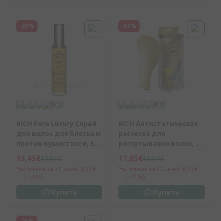
-25%
-15%
5
(3)
0
(0)
RICH Pure Luxury Спрей
RICH Антистатическая
для волос для блеска и
расческа для
против пушистости, 50
распутывания волос, 1
мл
шт.
13,45€
11,85€
17,94€
13,94€
Лучшая за 30 дней: 8,97€
Лучшая за 30 дней: 6,97€
(+50%)
(+71%)
Купить
Купить