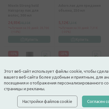
Nioxin Strong hold
Adorn лак для придания
Hairspray лак для
объема, 250 мл
волос, 300 мл
24,93€
5,12€
38,35€
7,31€
Лучшая за 30 дней: 28,76€
Лучшая за 30 дней: 7,31€
(-14%)
(-30%)
Купить
Купить
-15%
-25%
new
Этот веб-сайт использует файлы cookie, чтобы сдел
вашего веб-сайта более удобным и приятным, для ан
посещения и отображения персонализированного с
страницы и рекламы.
0
(0)
0
(0)
Настройки файлов cookie
Cогласен с
ELGON AFFIXX мусс для
CHI BOTANICAL BLISS
придания объема
HAIR PERFUME парфюм