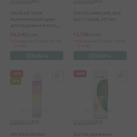
0
(0)
0
(0)
CHI ALOE VERA
CHI VOLUMECARE SEA
Увлажняющий крем
SALT Спрей, 237 мл
для кудрявых волос,
147 мл
24,22€
12,74€
32,29€
16,99€
Лучшая за 30 дней: 20,99€
Лучшая за 30 дней: 11,04€
(+16%)
(+16%)
Купить
Купить
-25%
-60%
new
0
(0)
0
(0)
CHI Vibes Better
Щетка для волос