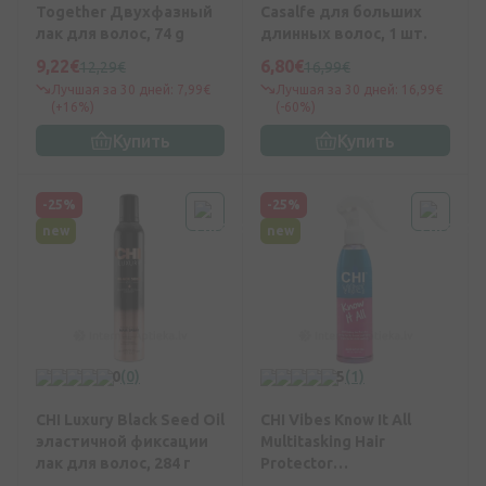
Together Двухфазный
Casalfe для больших
лак для волос, 74 g
длинных волос, 1 шт.
9,22€
6,80€
12,29€
16,99€
Лучшая за 30 дней: 7,99€
Лучшая за 30 дней: 16,99€
(+16%)
(-60%)
Купить
Купить
-25%
-25%
new
new
0
(0)
5
(1)
CHI Luxury Black Seed Oil
CHI Vibes Know It All
эластичной фиксации
Multitasking Hair
лак для волос, 284 г
Protector
Многофункциональный