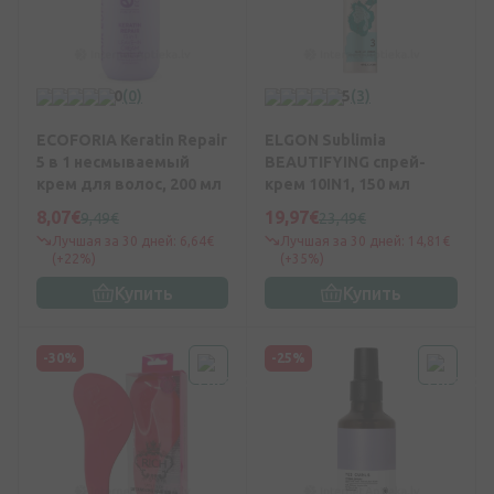
0
(0)
5
(3)
ECOFORIA Keratin Repair
ELGON Sublimia
5 в 1 несмываемый
BEAUTIFYING cпрей-
крем для волос, 200 мл
крем 10IN1, 150 мл
8,07€
19,97€
9,49€
23,49€
Лучшая за 30 дней: 6,64€
Лучшая за 30 дней: 14,81€
(+22%)
(+35%)
Купить
Купить
-30%
-25%