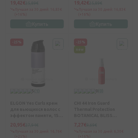
19,42€
19,42€
25,89€
25,89€
защитный спрей, 237 мл
Лучшая за 30 дней: 16,83€
Лучшая за 30 дней: 16,83€
(+16%)
(+16%)
Купить
Купить
-25%
-25%
new
5
(1)
0
(0)
ELGON Yes Curls крем
CHI 44 Iron Guard
для вьющихся волос с
Thermal Protection
эффектом памяти, 150
BOTANICAL BLISS
мл
Спрей, 59 мл
20,95€
7,27€
27,94€
9,69€
Лучшая за 30 дней: 16,76€
Лучшая за 30 дней: 6,30€
(+25%)
(+16%)