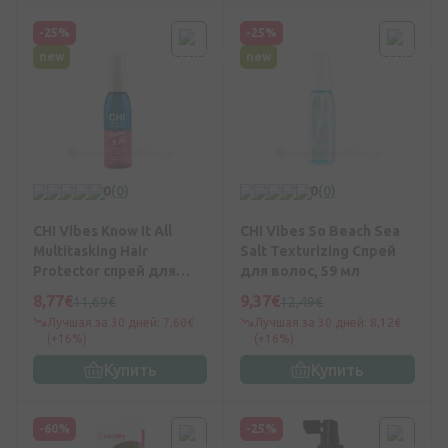
-25%
-25%
new
new
0
(0)
0
(0)
CHI Vibes Know It All
CHI Vibes So Beach Sea
Multitasking Hair
Salt Texturizing Спрей
Protector спрей для
для волос, 59 мл
защиты волос, 59 мл
8,77€
9,37€
11,69€
12,49€
Лучшая за 30 дней: 7,60€
Лучшая за 30 дней: 8,12€
(+16%)
(+16%)
Купить
Купить
-60%
-25%