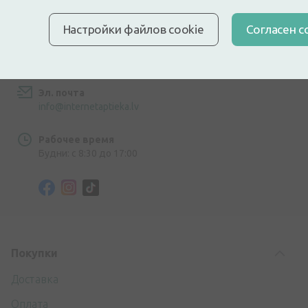
ул. Дзирниеку 26, Марупе, LV-2167, Латвия
Настройки файлов cookie
Cогласен с
Номер телефона
+371 67840809
Эл. почта
info@internetaptieka.lv
Рабочее время
Будни: с 8:30 до 17:00
Покупки
Доставка
Оплата