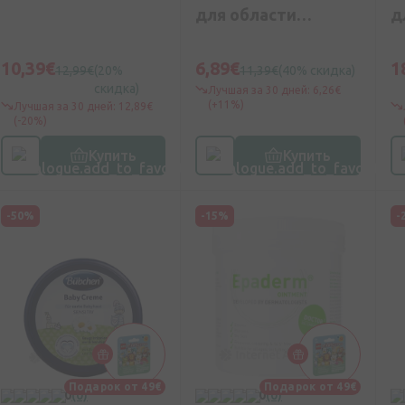
для области
д
пеленания, 75 мл
10,39€
6,89€
1
12,99€
(20%
11,39€
(40% скидка)
скидка)
Лучшая за 30 дней: 6,26€
(+11%)
Лучшая за 30 дней: 12,89€
(-20%)
Купить
Купить
-50%
-15%
-
Подарок от 49€
Подарок от 49€
0
(0)
0
(0)