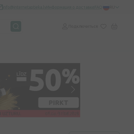
info@internetaptieka.lv
Информация о доставке
FAQ
RU
Подключиться