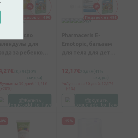
.
Подарок от 49€
Подарок от 49€
0
(0)
0
(0)
eleda масло
Pharmaceris E-
алендулы для
Emotopic, бальзам
хода за ребенком,
для тела для детей
ез отдушек, 200 мл
и взрослых, 190 мл
4,27€
12,17€
20,39€
(30%
20,62€
(41%
скидка)
скидка)
Лучшая за 30 дней: 11,21€
Лучшая за 30 дней: 12,37€
(+28%)
(-2%)
Купить
Купить
40%
-15%