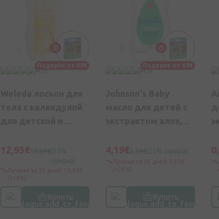
Подарок от 49€
Подарок от 49€
5
(1)
5
(1)
Weleda лосьон для
Johnson's Baby
А
тела с календулой
масло для детей с
д
для детской и
экстрактом алоэ,
э
чувствительной
200 мл
ч
кожи, 200 мл
44
12,93€
4,19€
0
19,89€
(35%
5,59€
(25% скидка)
скидка)
Лучшая за 30 дней: 3,35€
(+26%)
Лучшая за 30 дней: 10,94€
(+19%)
Купить
Купить