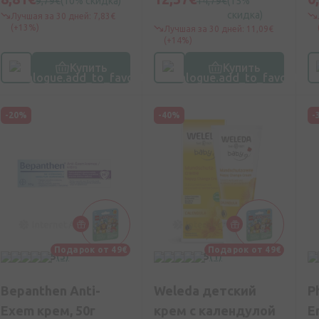
9,79€
(10% скидка)
14,79€
(15%
скидка)
Лучшая за 30 дней: 7,83€
(+13%)
Лучшая за 30 дней: 11,09€
(+14%)
Купить
Купить
-20%
-40%
-
Подарок от 49€
Подарок от 49€
5
(3)
5
(1)
Bepanthen Anti-
Weleda детский
P
Exem крем, 50г
крем с календулой
E