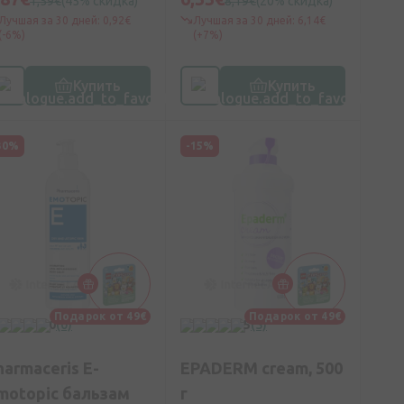
1,59€
(45% скидка)
8,19€
(20% скидка)
Лучшая за 30 дней: 0,92€
Лучшая за 30 дней: 6,14€
(-6%)
(+7%)
Купить
Купить
30%
-15%
Подарок от 49€
Подарок от 49€
0
(0)
5
(5)
harmaceris E-
EPADERM cream, 500
motopic бальзам
г