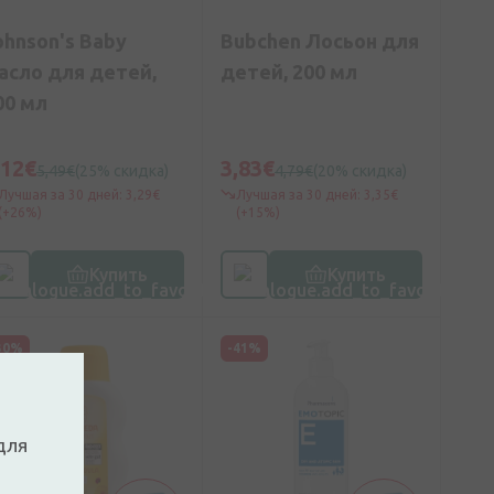
ohnson's Baby
Bubchen Лосьон для
асло для детей,
детей, 200 мл
00 мл
,12€
3,83€
5,49€
(25% скидка)
4,79€
(20% скидка)
Лучшая за 30 дней: 3,29€
Лучшая за 30 дней: 3,35€
(+26%)
(+15%)
Купить
Купить
30%
-41%
для