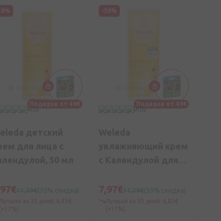
30%
-30%
Подарок от 49€
Подарок от 49€
0
(0)
0
(0)
eleda детский
Weleda
рем для лица с
увлажняющий крем
алендулой, 50 мл
c Календулой для
детей, 75 мл
,97€
7,97€
11,39€
(30% скидка)
11,39€
(30% скидка)
Лучшая за 30 дней: 6,83€
Лучшая за 30 дней: 6,83€
(+17%)
(+17%)