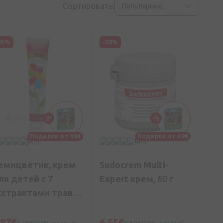
Сортировать:
Популярные
45%
-20%
Подарок от 49€
Подарок от 49€
5
(3)
0
(0)
емицветик, крем
Sudocrem Multi-
ля детей с 7
Expert крем, 60 г
кстрактами трав,
 г
,87€
6,55€