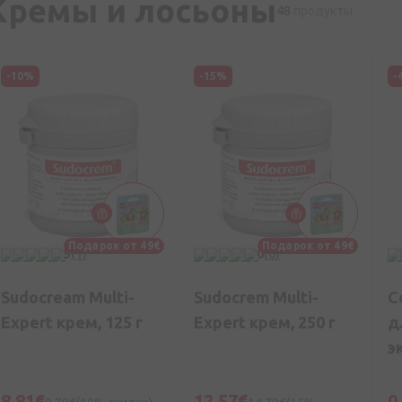
Кремы и лосьоны
48
продукты
-10%
-15%
-
Подарок от 49€
Подарок от 49€
5
(1)
0
(0)
Sudocream Multi-
Sudocrem Multi-
С
Expert крем, 125 г
Expert крем, 250 г
д
э
44
8,81€
12,57€
0