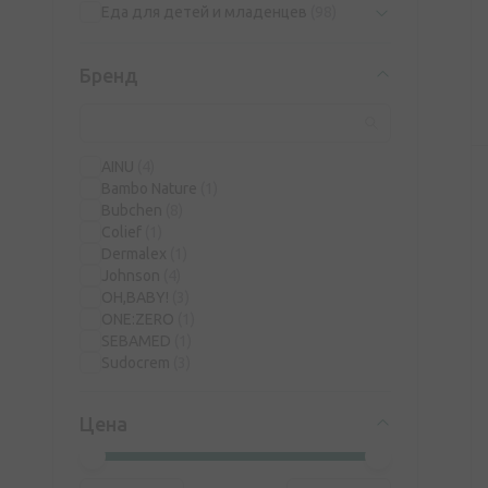
Еда для детей и младенцев
(98)
Бренд
AINU
(4)
Bambo Nature
(1)
Bubchen
(8)
Colief
(1)
Dermalex
(1)
Johnson
(4)
OH,BABY!
(3)
ONE:ZERO
(1)
SEBAMED
(1)
Sudocrem
(3)
Weleda
(10)
Цена