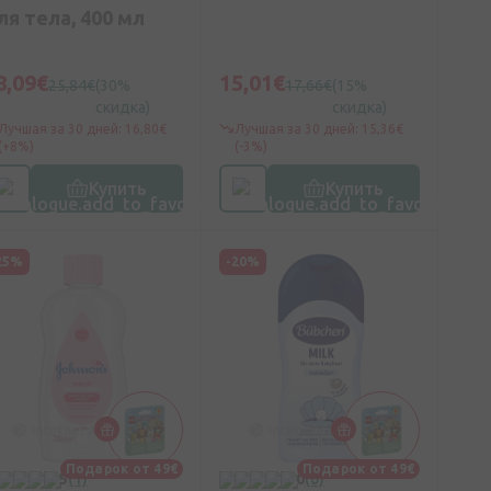
ля тела, 400 мл
8,09€
15,01€
25,84€
(30%
17,66€
(15%
скидка)
скидка)
Лучшая за 30 дней: 16,80€
Лучшая за 30 дней: 15,36€
(+8%)
(-3%)
Купить
Купить
25%
-20%
Подарок от 49€
Подарок от 49€
5
(1)
0
(0)