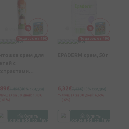
Подарок от 49€
Подарок от 49€
0
(0)
0
(0)
нтошка крем для
EPADERM крем, 50 г
етей с
кстрактами
ереды и ромашки,
 г
,89€
6,32€
1,49€
(40% скидка)
7,43€
(15% скидка)
Лучшая за 30 дней: 1,49€
Лучшая за 30 дней: 6,69€
(-41%)
(-6%)
Купить
Купить