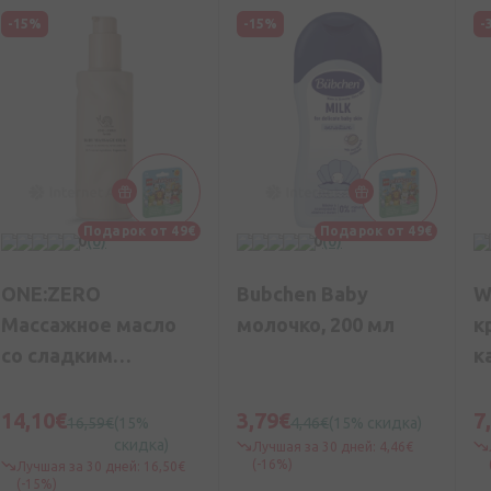
-15%
-15%
-
Подарок от 49€
Подарок от 49€
0
(0)
0
(0)
ONE:ZERO
Bubchen Baby
W
Массажное масло
молочко, 200 мл
к
со сладким
к
миндалем и
авокадо для детей
14,10€
3,79€
7
16,59€
(15%
4,46€
(15% скидка)
(0+), 180 мл
скидка)
Лучшая за 30 дней: 4,46€
(-16%)
Лучшая за 30 дней: 16,50€
(-15%)