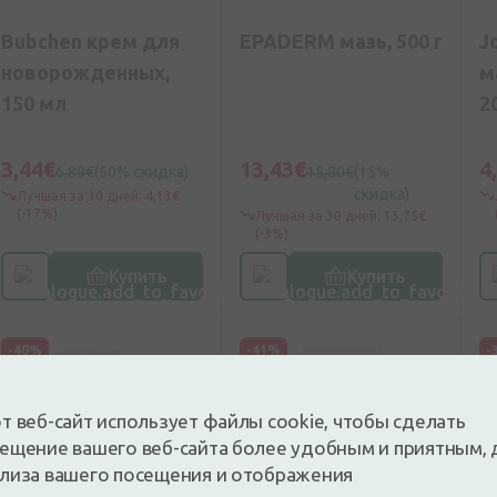
Bubchen крем для
EPADERM мазь, 500 г
J
новорожденных,
м
150 мл
2
3,44€
13,43€
4
6,89€
(50% скидка)
15,80€
(15%
скидка)
Лучшая за 30 дней: 4,13€
(-17%)
Лучшая за 30 дней: 13,75€
(-3%)
Купить
Купить
-40%
-41%
-
т веб-сайт использует файлы cookie, чтобы сделать
ещение вашего веб-сайта более удобным и приятным, 
лиза вашего посещения и отображения