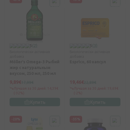
5
(2)
5
(3)
Биологически активная
Биологически активная
добавка
добавка
Möller′s Omega-3 Рыбий
Esprico, 60 капсул
жир с натуральным
вкусом, 250 мл, 250 мл
9,89€
19,46€
17,99€
22,89€
Лучшая за 30 дней: 14,39€
Лучшая за 30 дней: 19,69€
(-32%)
(-2%)
Купить
Купить
-20%
-35%