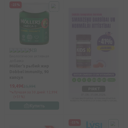
-25%
5
(5)
Биологически активная
добавка
Möller’s рыбий жир
Dobbel Immunity, 90
капсул
19,49€
25,99€
Лучшая за 30 дней: 12,99€
(+51%)
Купить
-55%