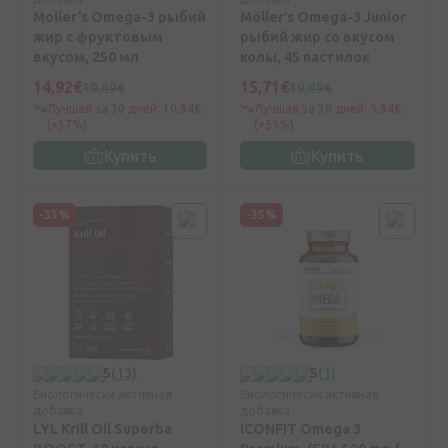
Moller’s Omega-3 рыбий
Möller′s Omega-3 Junior
жир с фруктовым
рыбий жир со вкусом
вкусом, 250 мл
колы, 45 пастилок
14,92€
15,71€
19,89€
19,89€
Лучшая за 30 дней: 10,94€
Лучшая за 30 дней: 9,94€
(+37%)
(+59%)
Купить
Купить
-35%
-35%
5
(13)
5
(1)
Биологически активная
Биологически активная
добавка
добавка
LYL Krill Oil Superba
ICONFIT Omega 3