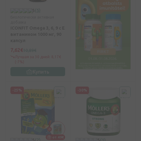
5
(5)
Биологически активная
добавка
ICONFIT Omega 3, 6, 9 с Е
витамином 1000 мг, 90
капсул
7,62€
10,89€
Лучшая за 30 дней: 8,17€
(-7%)
Купить
-25%
-30%
от 49€
5
(2)
5
(1)