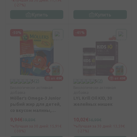
Лучшая за 30 дней: 11,19€
(-27%)
Купить
Купить
-50%
-41%
от 49€
от 49€
5
(2)
5
(2)
Биологически активная
Биологически активная
добавка
добавка
Möller′s Omega-3 Junior
LYL Krill Oil KID, 30
рыбий жир для детей,
желейных мишек
со вкусом малины,
клубники, 45 пастилки
9,94€
10,02€
19,89€
16,99€
Лучшая за 30 дней: 15,91€
Лучшая за 30 дней: 13,59€
(-38%)
(-27%)