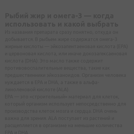
Рыбий жир и омега-3 — когда
использовать и какой выбрать
Из названия препарата сразу понятно, откуда он
добывается. В рыбьем жире содержатся омега-3
жирные кислоты — эйкозапентаеновая кислота (EPA)
и цервоновая кислота, или иначе докозагексаеновая
кислота (DHA). Это масло также содержит
противовоспалительные вещества, такие как
предшественники эйкозаноидов. Организм человека
нуждается в EPA и DHA, а также в альфа-
линоленовой кислоте (ALA).
EPA — это «строительный» материал для клеток,
который организм использует непосредственно для
производства клеток мозга и сердца. DHA очень
важна для зрения. ALA поступает из растений и
расщепляется в организме на меньшие количества
EPA и DHA.