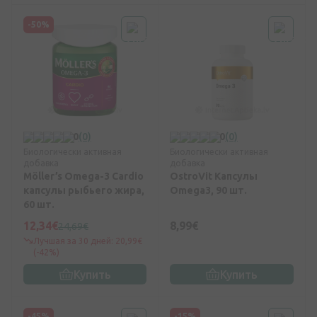
-50%
0
(0)
0
(0)
Биологически активная
Биологически активная
добавка
добавка
Möller’s Omega-3 Cardio
OstroVit Капсулы
капсулы рыбьего жира,
Omega3, 90 шт.
60 шт.
12,34€
8,99€
24,69€
Лучшая за 30 дней: 20,99€
(-42%)
Купить
Купить
-45%
-15%