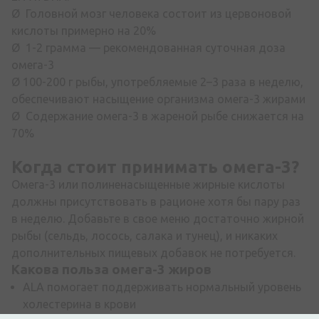
Ø Головной мозг человека состоит из цервоновой
кислоты примерно на 20%
Ø 1-2 грамма — рекомендованная суточная доза
омега-3
Ø 100-200 г рыбы, употребляемые 2–3 раза в неделю,
обеспечивают насыщение организма омега-3 жирами
Ø Содержание омега-3 в жареной рыбе снижается на
70%
Когда стоит принимать омега-3?
Омега-3 или полиненасыщенные жирные кислоты
должны присутствовать в рационе хотя бы пару раз
в неделю. Добавьте в свое меню достаточно жирной
рыбы (сельдь, лосось, салака и тунец), и никаких
дополнительных пищевых добавок не потребуется.
Какова польза омега-3 жиров
ALA помогает поддерживать нормальный уровень
холестерина в крови