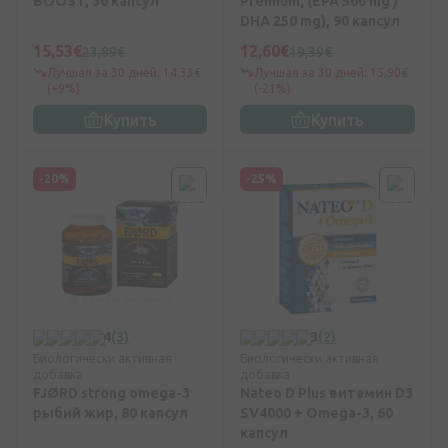
BOOST, 30 капсул
Premium, (EPA 500 mg /
DHA 250 mg), 90 капсул
15,53€
12,60€
23,89€
19,39€
Лучшая за 30 дней: 14,33€
Лучшая за 30 дней: 15,90€
(+9%)
(-21%)
Купить
Купить
-20%
-25%
4
(3)
3
(2)
Биологически активная
Биологически активная
добавка
добавка
FJØRD strong omega-3
Nateo D Plus витамин D3
рыбий жир, 80 капсул
SV4000 + Omega-3, 60
капсул