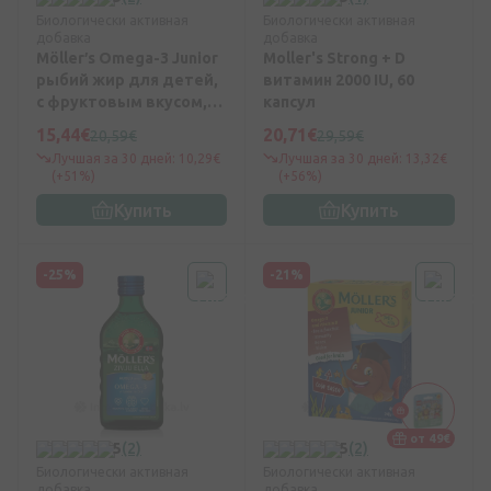
Биологически активная
Биологически активная
добавка
добавка
Möller′s Omega-3 Junior
Moller's Strong + D
рыбий жир для детей,
витамин 2000 IU, 60
с фруктовым вкусом,
капсул
45 пастилок.
15,44€
20,71€
20,59€
29,59€
Лучшая за 30 дней: 10,29€
Лучшая за 30 дней: 13,32€
(+51%)
(+56%)
Купить
Купить
-25%
-21%
от 49€
5
(2)
5
(2)
Биологически активная
Биологически активная
добавка
добавка