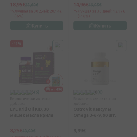
18,95€
14,96€
23,69€
19,95€
Лучшая за 30 дней: 20,14€
Лучшая за 30 дней: 12,97€
(-6%)
(+16%)
Купить
Купить
-41%
от 49€
5
(6)
0
(0)
Биологически активная
Биологически активная
добавка
добавка
LYL Krill Oil KID, 30
OstroVit Капсулы
мишек масла криля
Omega 3-6-9, 90 шт.
8,25€
9,99€
13,99€