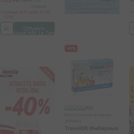
15,99€
(15%
скидка)
Лучшая за 30 дней: 13,75€
(-2%)
Купить
-41%
0
(0)
Биологически активная
добавка
TravelOK Имбирные