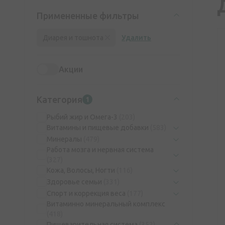
Примененные фильтры
Диарея и тошнота
Удалить
Акции
Категория
1
Рыбий жир и Омега-3
(203)
Витамины и пищевые добавки
(583)
Минералы
(479)
Работа мозга и нервная система
(327)
Кожа, Волосы, Ногти
(116)
Здоровье семьи
(331)
Спорт и коррекция веса
(177)
Витаминно минеральный комплекс
(418)
Пищеварительная система
(352)