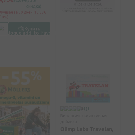
22,69€
(35%
скидка)
Лучшая за 30 дней: 15,88€
(-8%)
Купить
5
(1)
Биологически активная
добавка
Olimp Labs Travelan,