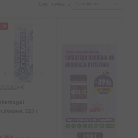
Сортировать:
Популярные
35%
5
(4)
nterosgel
успензия, 225 г
4,75€