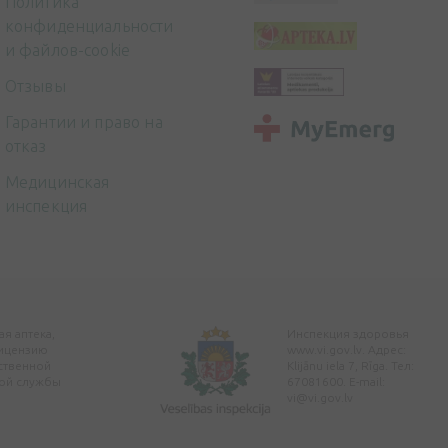
Политика
конфиденциальности
и файлов-cookie
Отзывы
Гарантии и право на
отказ
Медицинская
инспекция
я аптека,
Инспекция здоровья
ицензию
www.vi.gov.lv. Адрес:
ственной
Klijānu iela 7, Rīga. Тел:
ой службы
67081600. E-mail:
vi@vi.gov.lv