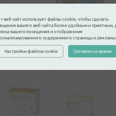
Биологически активная
Би
добавка
до
Livol Extra Travel, 15
B
т веб-сайт использует файлы cookie, чтобы сделать
таблеток
к
ещение вашего веб-сайта более удобным и приятным, 
лиза вашего посещения и отображения
сонализированного содержимого страницы и рекламы
6,19€
7
Настройки файлов cookie
Cогласен со всеми
Купить