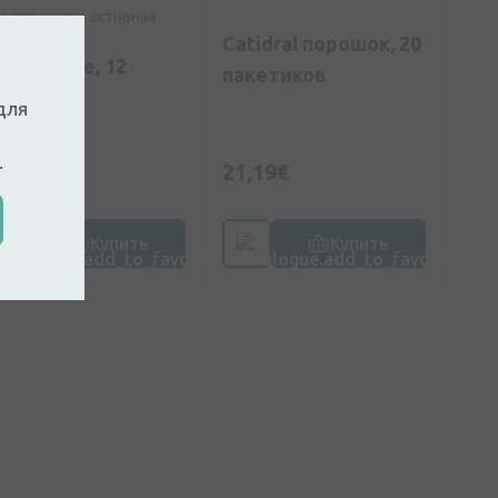
ологически активная
бавка
Catidral порошок, 20
on Voyage, 12
пакетиков
апсул
для
.
21,19€
,79€
Купить
Купить