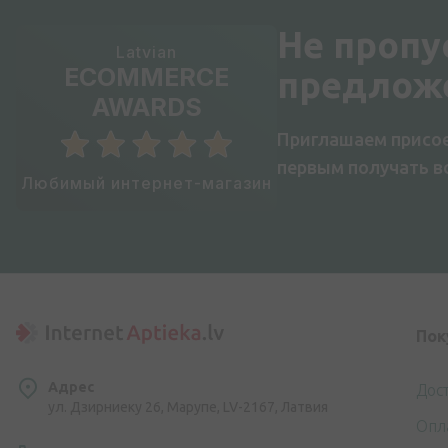
Не пропу
Latvian
ECOMMERCE
предлож
AWARDS
Приглашаем присое
первым получать 
Любимый интернет-магазин
Пок
Адрес
Дос
ул. Дзирниеку 26, Марупе, LV-2167, Латвия
Опл