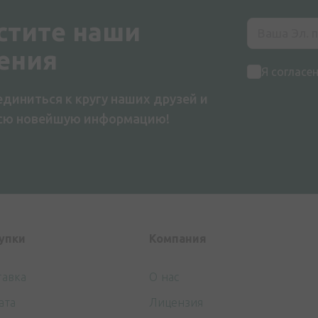
стите наши
ения
Я согласе
диниться к кругу наших друзей и
всю новейшую информацию!
упки
Компания
тавка
О нас
ата
Лицензия