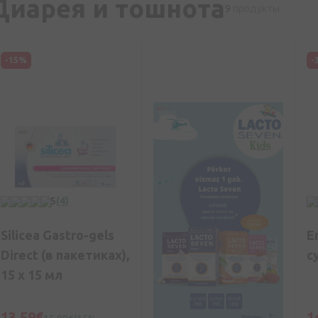
Диарея и тошнота
9
продукты
-15%
-
5
(4)
Silicea Gastro-gels
E
Direct (в пакетиках),
с
15 х 15 мл
13,59€
1