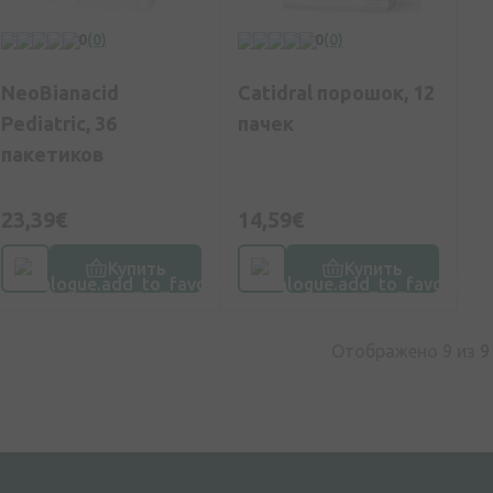
0
(0)
0
(0)
NeoBianacid
Catidral порошок, 12
Pediatric, 36
пачек
пакетиков
23,39€
14,59€
Купить
Купить
Отображено 9 из
9