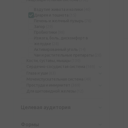
Вздутие живота и колики
(40)
Диарея и тошнота
(15)
Печень и желчный пузырь
(78)
Запор
(29)
Пробиотики
(98)
Изжога, боль, дискомфорт в
желудке
(28)
Активированный уголь
(14)
Чаи и растительные препараты
(20)
Кости, суставы, мышцы
(130)
Сердечно-сосудистая система
(169)
Глаза и уши
(63)
Мочеиспускательная система
(49)
Простуда и иммунитет
(369)
Для щитовидной железы
(12)
Целевая аудитория
Формы