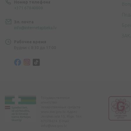
Номер телефона
Воп
+371 67840809
Под
Эл. почта
Бре
info@internetaptieka.lv
ЗАК
Рабочее время
Будни: с 8:30 до 17:00
Государственное
агентство
лекарственных средств
www.zva.gov.lv. Адрес:
Jersikas iela 15, Rīga. Тел:
67078424. E-mail:
info@zva.gov.lv