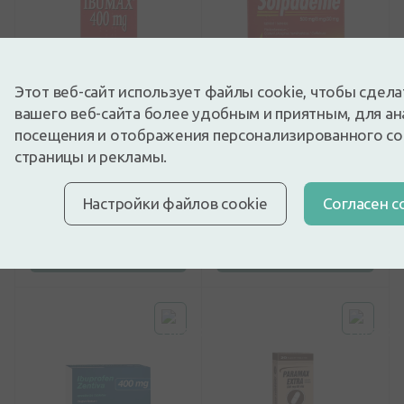
Этот веб-сайт использует файлы cookie, чтобы сдел
вашего веб-сайта более удобным и приятным, для ан
посещения и отображения персонализированного с
БЕЗРЕЦЕПТУРНЫЙ
БЕЗРЕЦЕПТУРНЫЙ
МЕДИКАМЕНТ
МЕДИКАМЕНТ
страницы и рекламы.
Ibumax 400 мг, 10
Solpadeine таблеток, 12
таблеток в оболочке
шт.
Настройки файлов cookie
Cогласен с
2,08€
5,65€
Купить
Купить