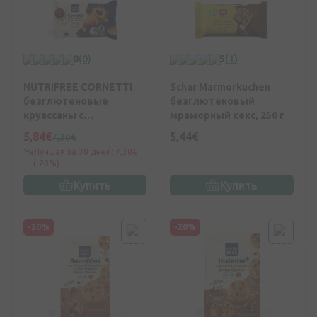
0
(0)
5
(1)
NUTRIFREE CORNETTI
Schar Marmorkuchen
безглютеновые
безглютеновый
круассаны с
мраморный кекс, 250 г
шоколадной начинкой,
5,84€
5,44€
7,30€
240 г
Лучшая за 30 дней: 7,30€
(-20%)
Купить
Купить
-20%
-20%