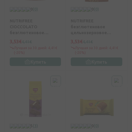
0
(0)
0
(0)
NUTRIFREE
NUTRIFREE
CIOCCOLATO
безглютеновое
безглютеновое
цельнозерновое
цельнозерновое
печенье с кусочками
3,53€
3,53€
4,41€
4,41€
печенье с шоколадной
шоколада и черники,
Лучшая за 30 дней: 4,41€
Лучшая за 30 дней: 4,41€
крошкой, 250 г
250 г
(-20%)
(-20%)
Купить
Купить
5
(3)
0
(0)