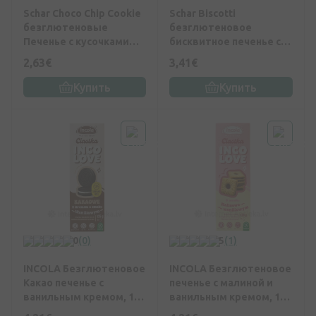
Schar Choco Chip Cookie
Schar Biscotti
безглютеновые
безглютеновое
Печенье с кусочками
бисквитное печенье с
шоколада, 100 г
шоколадом, 150 г
2,63€
3,41€
Купить
Купить
0
(0)
5
(1)
INCOLA Безглютеновое
INCOLA Безглютеновое
Какао печенье с
печенье с малиной и
ванильным кремом, 125
ванильным кремом, 125
г
г