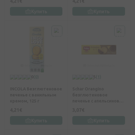
4,21€
4,21€
Купить
Купить
0
(0)
5
(1)
INCOLA Безглютеновое
Schar Orangino
печенье с ванильным
безглютеновое
кремом, 125 г
печенье с апельсиновой
начинкой, 150 г
4,21€
3,07€
Купить
Купить