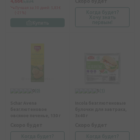
4,66€
Скоро будет
5,83€
крошкой, 240 г
Лучшая за 30 дней: 5,83€
Когда будет?
(-21%)
Хочу знать
первым!
Купить
0
(0)
5
(1)
Schar Avena
Incola безглютеновые
безглютеновое
булочки для завтрака,
овсяное печенье, 130 г
3x40 г
Скоро будет
Скоро будет
Когда будет?
Когда будет?