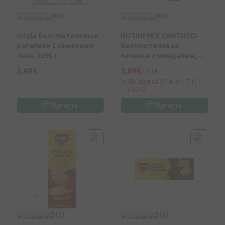
0
(0)
0
(0)
Incola безглютеновые
NUTRIFREE CANTUCCI
рогалики с семенами
безглютеновое
льна, 2x95 г
печенье с миндалем,
240 г
3,49€
5,69€
7,11€
Лучшая за 30 дней: 7,11€
(-20%)
Купить
Купить
5
(1)
5
(1)