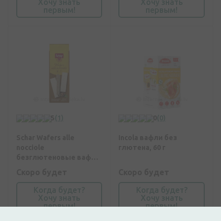
Хочу знать
Хочу знать
первым!
первым!
5
(1)
0
(0)
Schar Wafers alle
Incola вафли без
nocciole
глютена, 60 г
безглютеновые вафли
с кремом с
Скоро будет
Скоро будет
добавлением лесных
орехов, 125 г
Когда будет?
Когда будет?
Хочу знать
Хочу знать
первым!
первым!