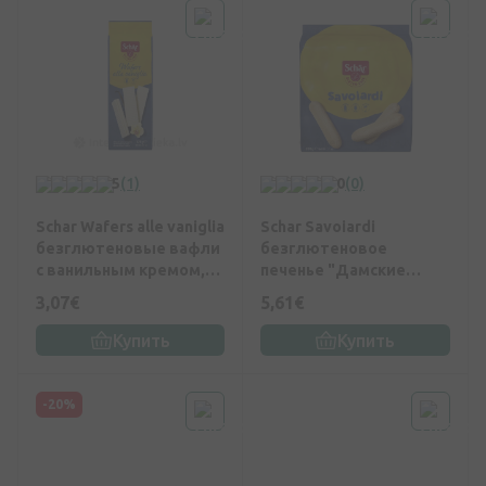
5
(1)
0
(0)
Schar Wafers alle vaniglia
Schar Savoiardi
безглютеновые вафли
безглютеновое
с ванильным кремом,
печенье "Дамские
125 г
пальчики", 200 г
3,07€
5,61€
Купить
Купить
-20%