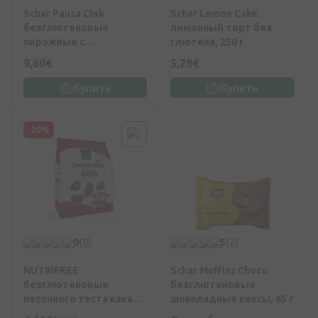
Schar Pausa Ciok
Schar Lemon Cake
безглютеновые
лимонный торт без
пирожные с
глютена, 250 г
шоколадом, 350 г
9,60€
5,28€
Купить
Купить
-20%
0
(0)
5
(2)
NUTRIFREE
Schar Muffins Choco
безглютеновые
безглютеновые
песочного теста какао-
шоколадные кексы, 65 г
печенье с шоколадной