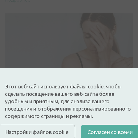
Актуальная тема – вегетативная
Этот веб-сайт использует файлы cookie, чтобы
дистония
сделать посещение вашего веб-сайта более
OCT 24, 2022
удобным и приятным, для анализа вашего
Соматоформная вегетативная дисфункция,
посещения и отображения персонализированного
называемая также вегетативной дистонией, на сегодня
...
содержимого страницы и рекламы.
Подробнее
Настройки файлов cookie
Cогласен со всеми