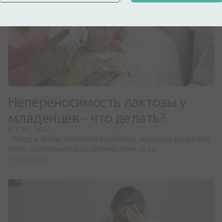
Непереносимость лактозы у
младенцев – что делать?
OCT 10, 2022
Когда в семье появляется ребенок, молодые родители
часто сталкиваются со сложностями, и од ...
Подробнее