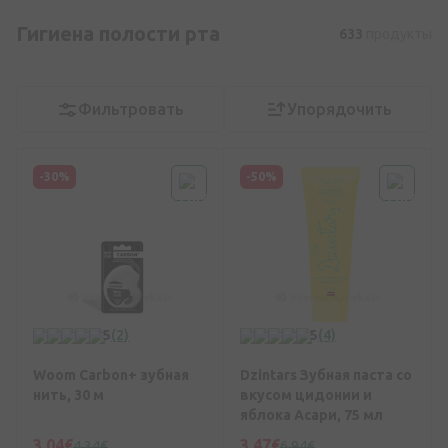
Гигиена полости рта
633
продукты
Фильтровать
Упорядочить
-30%
-50%
5
(2)
5
(4)
Woom Carbon+ зубная
Dzintars Зубная паста со
нить, 30 м
вкусом цидонии и
яблока Асари, 75 мл
3,04€
3,47€
4,34€
6,94€