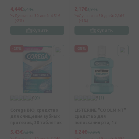
4,44€
2,17€
6,44€
3,94€
Лучшая за 30 дней: 4,51€
Лучшая за 30 дней: 2,36€
(-2%)
(-9%)
Купить
Купить
-25%
-25%
0
(0)
5
(1)
Corega BIO, средство
LISTERINE "COOLMINT"
для очищения зубных
средство для
протезов, 30 таблеток
полоскания рта, 1 л
5,43€
8,24€
7,24€
10,99€
Лучшая за 30 дней: 7,24€
Лучшая за 30 дней: 6,59€