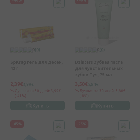
-40%
-40%
0
(0)
0
(0)
SpKrug гель для десен,
Dzintars Зубная паста
42 г
для чувствительных
зубов Туя, 75 мл
2,39€
3,50€
3,99€
5,84€
Лучшая за 30 дней: 3,99€
Лучшая за 30 дней: 3,80€
(-41%)
(-8%)
Купить
Купить
-45%
-25%