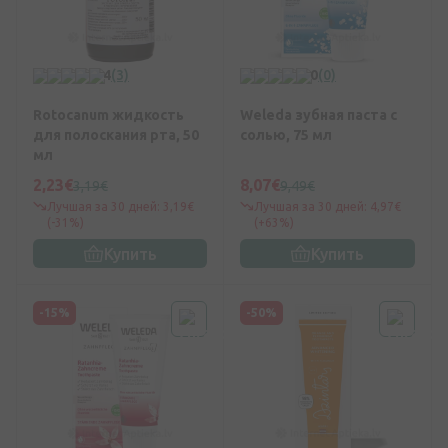
4
(3)
0
(0)
Rotocanum жидкость
Weleda зубная паста с
для полоскания рта, 50
солью, 75 мл
мл
2,23€
8,07€
3,19€
9,49€
Лучшая за 30 дней: 3,19€
Лучшая за 30 дней: 4,97€
(-31%)
(+63%)
Купить
Купить
-15%
-50%