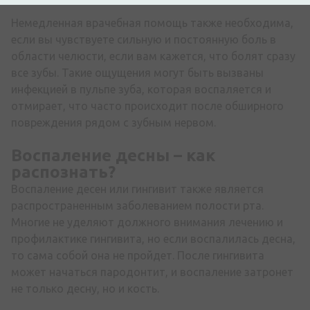
Немедленная врачебная помощь также необходима,
если вы чувствуете сильную и постоянную боль в
области челюсти, если вам кажется, что болят сразу
все зубы. Такие ощущения могут быть вызваны
инфекцией в пульпе зуба, которая воспаляется и
отмирает, что часто происходит после обширного
повреждения рядом с зубным нервом.
Воспаление десны
– как
распознать?
Воспаление десен или гингивит также является
распространенным заболеванием полости рта.
Многие не уделяют должного внимания лечению и
профилактике гингивита, но если воспалилась десна,
то сама собой она не пройдет. После гингивита
может начаться пародонтит, и воспаление затронет
не только десну, но и кость.