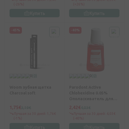
(-26%)
(+26%)
Купить
Купить
-45%
-40%
0
(0)
0
(0)
Woom зубная щетка
Parodont Active
Charcoal soft
Chlohexidine 0.05%
Ополаскиватель для
рта, 300 мл
1,75€
2,42€
3,19€
4,03€
Лучшая за 30 дней: 1,76€
Лучшая за 30 дней: 4,03€
(-1%)
(-40%)
Купить
Купить