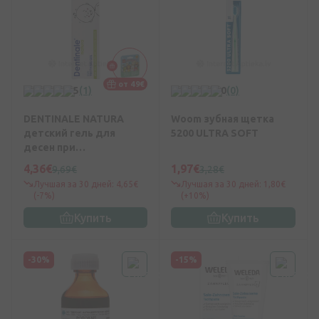
от 49€
5
(1)
0
(0)
DENTINALE NATURA
Woom зубная щетка
детский гель для
5200 ULTRA SOFT
десен при
прорезывании зубов,
4,36€
1,97€
9,69€
3,28€
20мл
Лучшая за 30 дней: 4,65€
Лучшая за 30 дней: 1,80€
(-7%)
(+10%)
Купить
Купить
-30%
-15%