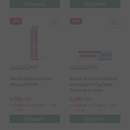
Купить
Купить
-45%
-30%
0
(0)
0
(0)
Woom зубная щетка
Blend-A-Dent Complete
Ultra soft Pink
strong hold 47g/fresh
flavor крем для
фиксации протезов, 47
1,75€
5,59€
3,19€
7,98€
г
Лучшая за 30 дней: 1,76€
Лучшая за 30 дней: 7,24€
(-1%)
(-23%)
Купить
Купить