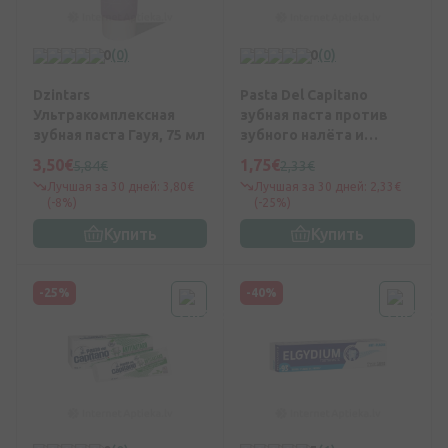
0
(0)
0
(0)
Dzintars
Pasta Del Capitano
Ультракомплексная
зубная паста против
зубная паста Гауя, 75 мл
зубного налёта и
кариеса, 75 мл
3,50€
1,75€
5,84€
2,33€
Лучшая за 30 дней: 3,80€
Лучшая за 30 дней: 2,33€
(-8%)
(-25%)
Купить
Купить
-25%
-40%