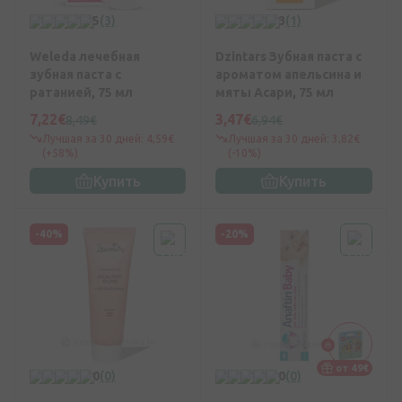
5
(3)
3
(1)
Weleda лечебная
Dzintars Зубная паста с
зубная паста с
ароматом апельсина и
ратанией, 75 мл
мяты Асари, 75 мл
7,22€
3,47€
8,49€
6,94€
Лучшая за 30 дней: 4,59€
Лучшая за 30 дней: 3,82€
(+58%)
(-10%)
Купить
Купить
-40%
-20%
от 49€
0
(0)
0
(0)