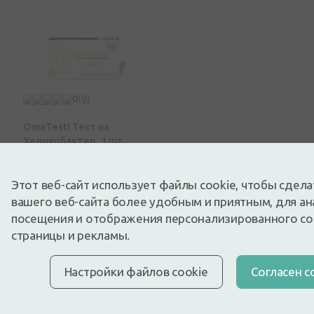
0
(0)
OmaTesti Тест на
Хеликобактер, 1 шт.
Скоро будет
Этот веб-сайт использует файлы cookie, чтобы сдел
вашего веб-сайта более удобным и приятным, для ан
Когда будет?
Хочу знать
посещения и отображения персонализированного с
первым!
страницы и рекламы.
Настройки файлов cookie
Cогласен с
Отображено 20 из
20
продуктов