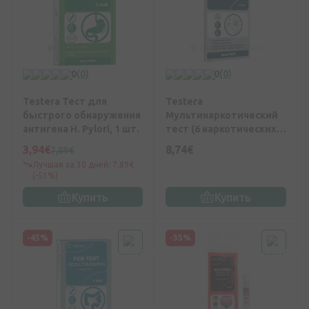
0
(0)
0
(0)
Testera Тест для
Testera
быстрого обнаружения
Мультинаркотический
антигена H. Pylori, 1 шт.
тест (6 наркотических
веществ), 1 шт.
3,94€
8,74€
7,89€
Лучшая за 30 дней: 7,89€
(-51%)
Купить
Купить
-45%
-35%