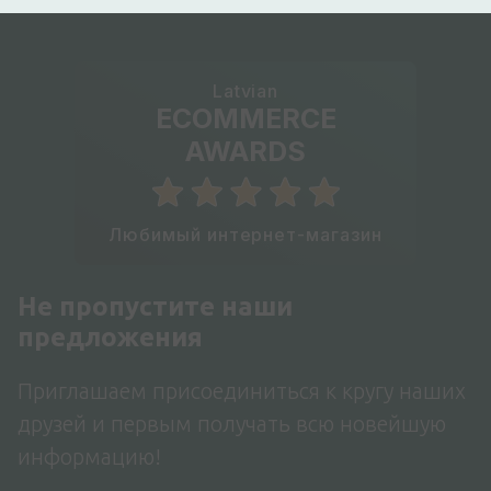
Latvian
ECOMMERCE
AWARDS
Любимый интернет-магазин
Не пропустите наши
предложения
Приглашаем присоединиться к кругу наших
друзей и первым получать всю новейшую
информацию!