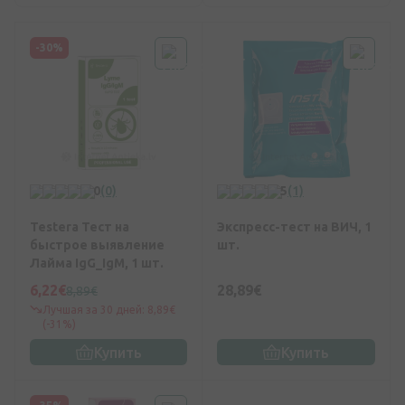
-30%
0
(0)
5
(1)
Testera Тест на
Экспресс-тест на ВИЧ, 1
быстрое выявление
шт.
Лайма IgG_IgM, 1 шт.
6,22€
28,89€
8,89€
Лучшая за 30 дней: 8,89€
(-31%)
Купить
Купить