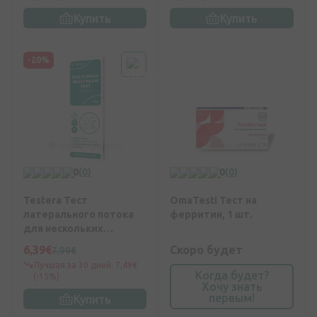
Купить
Купить
-20%
0
(0)
0
(0)
Testera Тест
OmaTesti Тест на
латерального потока
ферритин, 1 шт.
для нескольких
наркотиков (3
6,39€
Скоро будет
7,99€
наркотика), 1 шт.
Лучшая за 30 дней: 7,49€
Когда будет?
(-15%)
Хочу знать
первым!
Купить