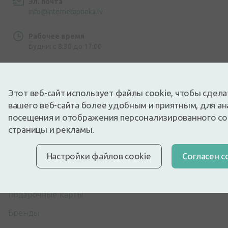
Эл. почта
info@internetaptieka.lv
Рабочее время
Будни: с 8:30 до 17:00
Этот веб-сайт использует файлы cookie, чтобы сдел
вашего веб-сайта более удобным и приятным, для ан
посещения и отображения персонализированного с
Покупки
страницы и рекламы.
Доставка
Настройки файлов cookie
Cогласен с
Оплата
Вопросы и ответы
Подарочные карты
Бренды