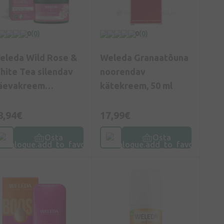
0
(0)
0
(0)
eleda Wild Rose &
Weleda Granaatõuna
hite Tea silendav
noorendav
äevakreem
kätekreem, 50 ml
õikidele
ahatüüpidele, 40 ml
8,94€
17,99€
Osta
Osta