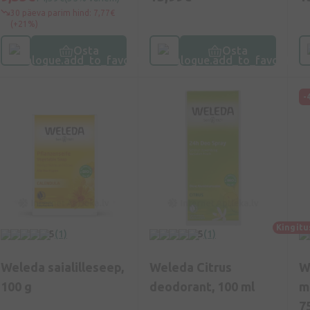
30 päeva parim hind: 7,77€
(+21%)
Osta
Osta
-
Kingitu
5
(1)
5
(1)
Weleda saialilleseep,
Weleda Citrus
W
100 g
deodorant, 100 ml
m
7