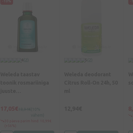
-10%
-
4
(2)
5
(2)
Weleda taastav
Weleda deodorant
W
toonik rosmariiniga
Citrus Roll-On 24h, 50
s
juuste
ml
väljalangemise vastu,
100 ml
17,05€
12,94€
8
18,94€
(10%
vähem)
30 päeva parim hind: 10,99€
(+56%)