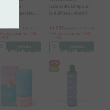
ambapasta
Calendula šampoon
iimahammastele, 50
ja dušigeel, 400 ml
l
,37€
14,29€
7,49€
(15% vähem)
21,99€
(35% vähem)
30 päeva parim hind: 4,34€
30 päeva parim hind: 12,09€
(+47%)
(+19%)
Osta
Osta
-10%
NEW