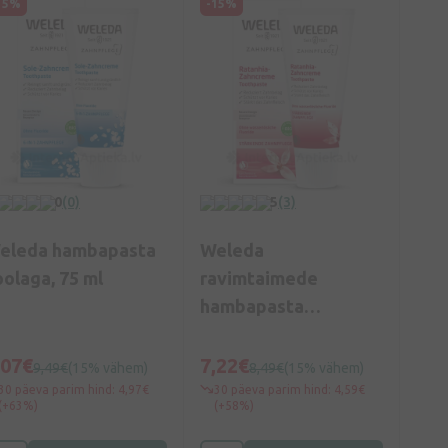
15%
-15%
0
(0)
5
(3)
eleda hambapasta
Weleda
oolaga, 75 ml
ravimtaimede
hambapasta
ratanhiaga, 75 ml
,07€
7,22€
9,49€
(15% vähem)
8,49€
(15% vähem)
30 päeva parim hind: 4,97€
30 päeva parim hind: 4,59€
(+63%)
(+58%)