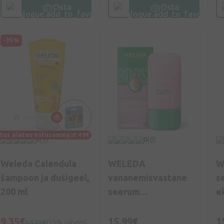
Osta
Osta
-35%
itus alates ostusummast 49€
5
(1)
0
(0)
Weleda Calendula
WELEDA
W
šampoon ja dušigeel,
vananemisvastane
s
200 ml
seerum
e
astaksantiiniga, 30 ml
9,35€
15,99€
1
14,39€
(35% vähem)