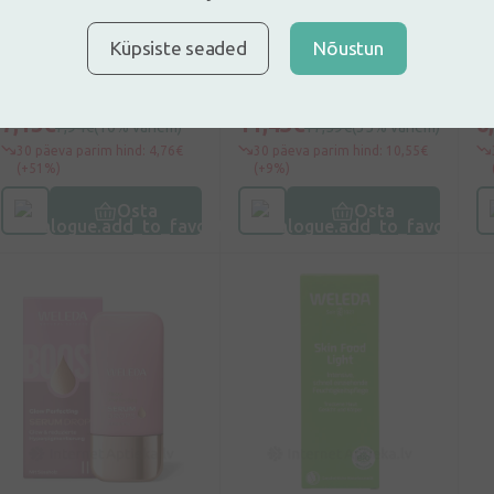
taimne hambageel,
intiimpiirkonna
h
Küpsiste seaded
Nõustun
75 ml
massaažiõli, 50 ml
p
m
7,15€
11,43€
6
7,94€
(10% vähem)
17,59€
(35% vähem)
30 päeva parim hind: 4,76€
30 päeva parim hind: 10,55€
(+51%)
(+9%)
Osta
Osta