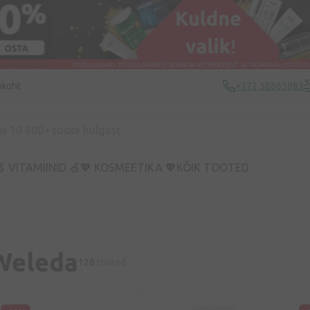
ukoht
+372 58865883
 VITAMIINID 🍏
💖 KOSMEETIKA 💖
KÕIK TOOTED
Weleda
126
tooted