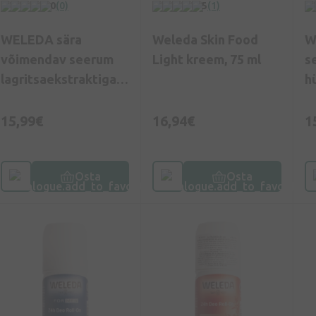
0
(0)
5
(1)
WELEDA sära
Weleda Skin Food
W
võimendav seerum
Light kreem, 75 ml
s
lagritsaekstraktiga,
h
30 ml
3
15,99€
16,94€
1
Osta
Osta