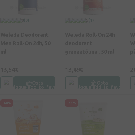
0
(0)
5
(1)
Weleda Deodorant
Weleda Roll-On 24h
W
Men Roll-On 24h, 50
deodorant
W
ml
granaatõuna , 50 ml
p
k
n
13,54€
13,49€
2
Osta
Osta
-40%
-35%