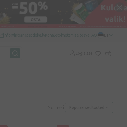
info@internetaptieka.lv
Kohaletoimetamise teave
FAQ
ET
Logi sisse
Sorteeri:
Populaarsed tooted