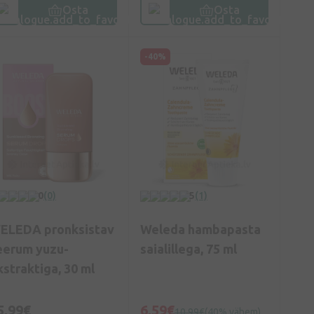
Osta
Osta
-40%
0
(0)
5
(1)
ELEDA pronksistav
Weleda hambapasta
eerum yuzu-
saialillega, 75 ml
kstraktiga, 30 ml
5,99€
6,59€
10,99€
(40% vähem)