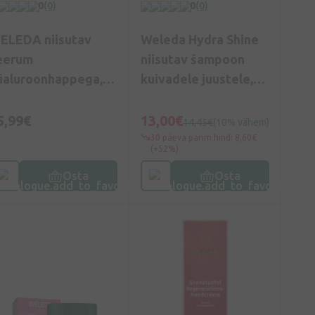
0
(0)
0
(0)
ELEDA niisutav
Weleda Hydra Shine
eerum
niisutav šampoon
üaluroonhappega,
kuivadele juustele,
0 ml
250 ml
5,99€
13,00€
14,45€
(10% vähem)
30 päeva parim hind: 8,60€
(+52%)
Osta
Osta