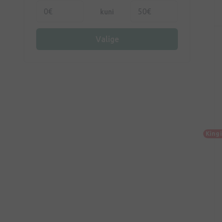
kuni
Valige
King