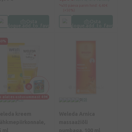
30 päeva parim hind: 4,40€
(+50%)
Osta
Osta
40%
s alates ostusummast 49€
5
(1)
0
(0)
eleda kreem
Weleda Arnica
ähkmepiirkonnale,
massaažiõli
5 ml
pumbaga, 100 ml