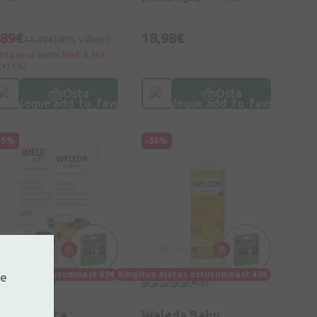
,89€
18,98€
11,39€
(40% vähem)
30 päeva parim hind: 6,26€
(+11%)
Osta
Osta
15%
-35%
s alates ostusummast 49€
Kingitus alates ostusummast 49€
ne
0
(0)
0
(0)
eleda laste
Weleda Baby