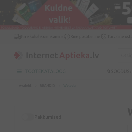
Kiire kohaletoimetamine
Kiire postitamine
Turvaline ost
TOOTEKATALOOG
🔖SOODUS

Avaleht
BRÄNDID
Weleda
Pakkumised