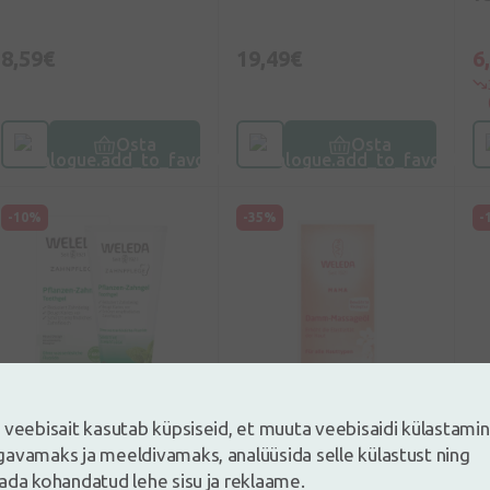
8,59€
19,49€
6
Osta
Osta
-10%
-35%
-
Kingitu
 veebisait kasutab küpsiseid, et muuta veebisaidi külastami
5
(1)
5
(2)
avamaks ja meeldivamaks, analüüsida selle külastust ning
ada kohandatud lehe sisu ja reklaame.
Weleda Värskendav
Weleda
W