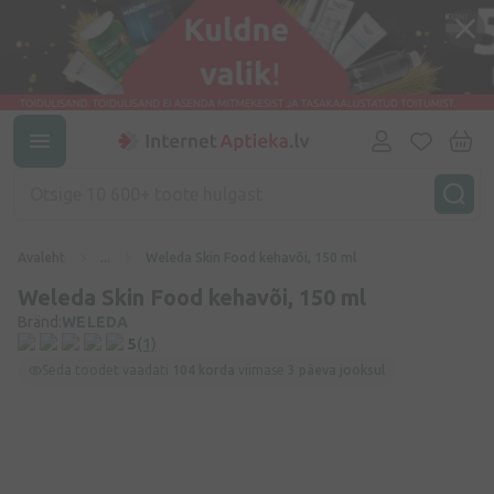
Avaleht
...
Weleda Skin Food kehavõi, 150 ml
Weleda Skin Food kehavõi, 150 ml
Bränd:
WELEDA
5
(1)
Seda toodet vaadati
104 korda
viimase
3 päeva jooksul