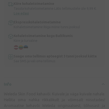
Kiire kohaletoimetamine
Tasuta kohaletoimetamine Lätis tellimustele üle 9,99 €.
Loe edasi
Ekspresskohaletoimetamine
Kohaletoimetamine Riiga mõne tunni jooksul
Kohaletoimetamine kogu Baltikumis
Kiire ja turvaline
Saage oma tellimus apteegist 3 tunni jooksul kätte
Saa SMS ja vali oma tellimus
Info
Weleda Skin Food kehavõi. Kuivale ja väga kuivale nahale.
Hellita oma nahka rikkalikult ja võimsalt niisutades!
Aromaatne kehavõi Weleda originaalsest, tõhusast ja