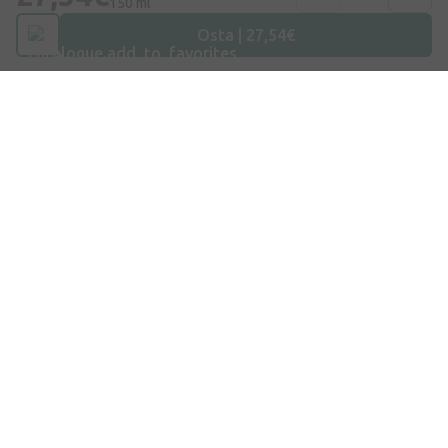
150 ml
Osta | 27,54€
Aadress
Dzirnieku tänav 26, Mārupe, LV-2167, Läti
Telefoninumber
+372 58865883
E-post
info@internetaptieka.lv
Tööaeg
Argipäeviti: 8.30–17.00