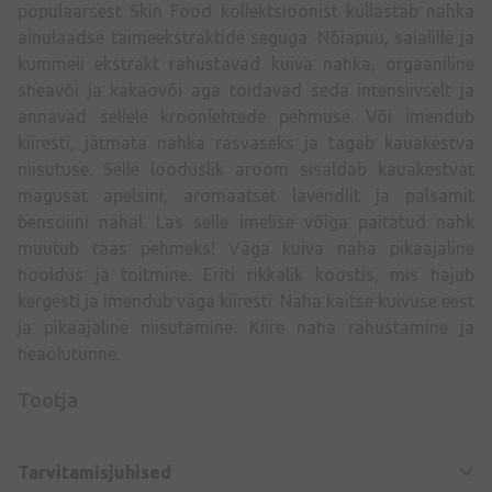
populaarsest Skin Food kollektsioonist küllastab nahka
ainulaadse taimeekstraktide seguga. Nõiapuu, saialille ja
kummeli ekstrakt rahustavad kuiva nahka, orgaaniline
sheavõi ja kakaovõi aga toidavad seda intensiivselt ja
annavad sellele kroonlehtede pehmuse. Või imendub
kiiresti, jätmata nahka rasvaseks ja tagab kauakestva
niisutuse. Selle looduslik aroom sisaldab kauakestvat
magusat apelsini, aromaatset lavendlit ja palsamit
bensoiini nahal. Las selle imelise võiga paitatud nahk
muutub taas pehmeks! Väga kuiva naha pikaajaline
hooldus ja toitmine. Eriti rikkalik koostis, mis hajub
kergesti ja imendub väga kiiresti. Naha kaitse kuivuse eest
ja pikaajaline niisutamine. Kiire naha rahustamine ja
heaolutunne.
Tootja
Tarvitamisjuhised