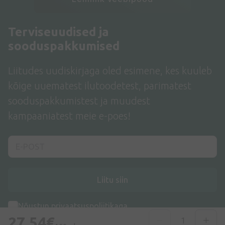
Terviseuudised ja
sooduspakkumised
Liitudes uudiskirjaga oled esimene, kes kuuleb
kõige uuematest ilutoodetest, parimatest
sooduspakkumistest ja muudest
kampaaniatest meie e-poes!
Liitu siin
Nõustun
privaatsuspoliitikaga
27,54€