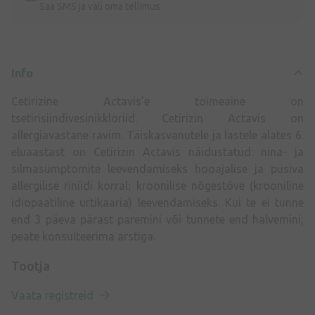
Saa SMS ja vali oma tellimus
Info
Cetirizine Actavis'e toimeaine on
tsetirisiindivesinikkloriid. Cetirizin Actavis on
allergiavastane ravim. Täiskasvanutele ja lastele alates 6.
eluaastast on Cetirizin Actavis näidustatud: nina- ja
silmasümptomite leevendamiseks hooajalise ja püsiva
allergilise riniidi korral; kroonilise nõgestõve (krooniline
idiopaatiline urtikaaria) leevendamiseks. Kui te ei tunne
end 3 päeva pärast paremini või tunnete end halvemini,
peate konsulteerima arstiga.
Tootja
Vaata registreid