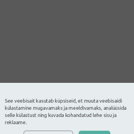
Pilt on illustreeriv
See veebisait kasutab küpsiseid, et muuta veebisaidi
5,72€
külastamine mugavamaks ja meeldivamaks, analüüsida
Laos
Laos vaid mõned
selle külastust ning kuvada kohandatud lehe sisu ja
Tähelepanu! Tegemist on ravimiga. Enne tarvitamist lugege
reklaame.
tähelepanelikult pakendis olevat infolehte. Kaebuste püsimise
korral või ravimi kõrvaltoimete tekkimisel pidage nõu arsti või