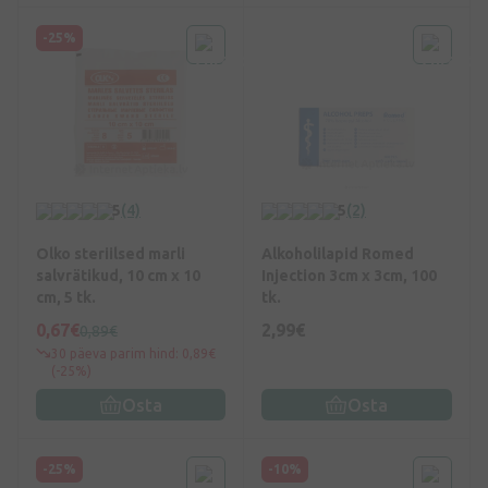
-25%
5
(4)
5
(2)
Olko steriilsed marli
Alkoholilapid Romed
salvrätikud, 10 cm x 10
Injection 3cm x 3cm, 100
cm, 5 tk.
tk.
0,67€
2,99€
0,89€
30 päeva parim hind: 0,89€
(-25%)
Osta
Osta
-25%
-10%