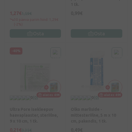
1 tk.
1,27€
0,99€
1,59€
30 päeva parim hind: 1,29€
(-2%)
Osta
Osta
-40%
alates 49€
alates 49€
0
(0)
0
(0)
Ultra Pore isekleepuv
Olko marliside -
haavaplaaster, steriilne,
mittesteriilne, 5 m x 10
9 x 10 cm, 1 tk.
cm, pakendis, 1 tk.
0,21€
0,49€
0,35€