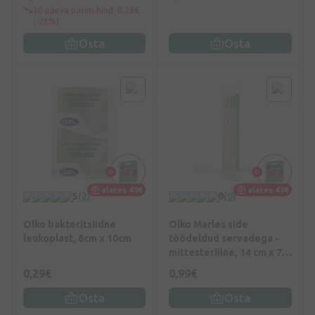
30 päeva parim hind: 0,28€
(-26%)
Osta
Osta
alates 49€
alates 49€
5
(2)
0
(0)
Olko bakteritsiidne
Olko Marles side
leukoplast, 6cm x 10cm
töödeldud servadega -
mittesteriilne, 14 cm x 7
m
0,29€
0,99€
Osta
Osta