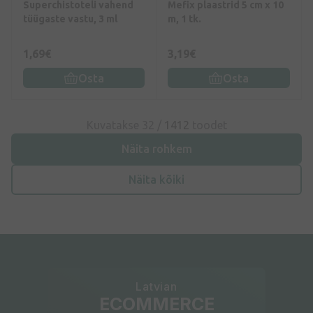
Superchistoteli vahend
Mefix plaastrid 5 cm x 10
tüügaste vastu, 3 ml
m, 1 tk.
1,69€
3,19€
Osta
Osta
Kuvatakse 32 /
1412
toodet
Näita rohkem
Näita kõiki
Latvian
ECOMMERCE