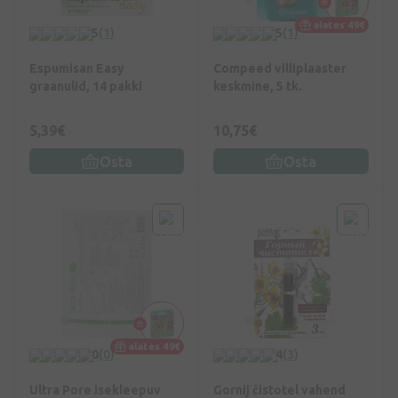
alates 49€
5
(1)
5
(1)
Espumisan Easy
Compeed villiplaaster
graanulid, 14 pakki
keskmine, 5 tk.
5,39€
10,75€
Osta
Osta
alates 49€
0
(0)
4
(3)
Ultra Pore isekleepuv
Gornij čistotel vahend