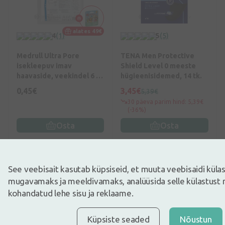
alates 49€
4
(1)
5
(5)
Medrull Ultra Pore
TENA Men Protective
isekleepuv imav
Shield Level 0 meeste
haavaside, veekindel 6 x
hügieenisidemed, 14 tk.
7 cm, 1 tk.
0,45€
3,45€
5,39€
30 päeva parim hind: 5,39€
(-36%)
Osta
Osta
-50%
-40%
See veebisait kasutab küpsiseid, et muuta veebisaidi kül
mugavamaks ja meeldivamaks, analüüsida selle külastust 
kohandatud lehe sisu ja reklaame.
Küpsiste seaded
Nõustun