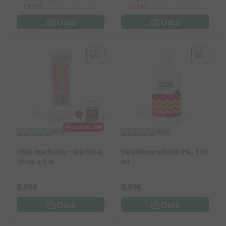
(-19%)
(-25%)
Osta
Osta
alates 49€
0
(0)
0
(0)
Olko marliside – steriilne,
Vesinikperoksiid 3%, 110
10 cm x 5 m
ml
0,89€
0,99€
Osta
Osta