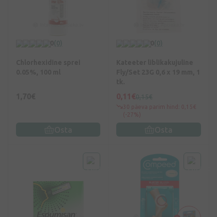
0
(0)
0
(0)
Chlorhexidine sprei
Kateeter liblikakujuline
0.05%, 100 ml
Fly/Set 23G 0,6 x 19 mm, 1
tk.
1,70€
0,11€
0,15€
30 päeva parim hind: 0,15€
(-27%)
Osta
Osta