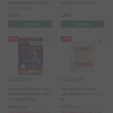
haavaplaaster, steriilne,
tüügaste vastu, 3 ml
9 x 15 cm, 1 tk.
0,45€
2,99€
Osta
Osta
-25%
-25%
0
(0)
0
(0)
Medrull Hotplaster valu
Olko steriilsed marli
leevendav plaaster 9x14
salvrätikud 5 cm x 5 cm, 5
cm (soojendava
tk.
efektiga), 1 tk.
0,94€
0,37€
1,25€
0,49€
30 päeva parim hind: 1,15€
30 päeva parim hind: 0,49€