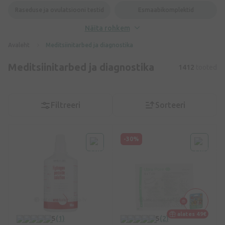
Raseduse ja ovulatsiooni testid
Esmaabikomplektid
Näita rohkem
Avaleht
Meditsiinitarbed ja diagnostika
Meditsiinitarbed ja diagnostika
1412
tooted
Filtreeri
Sorteeri
-30%
alates 49€
5
(1)
5
(2)