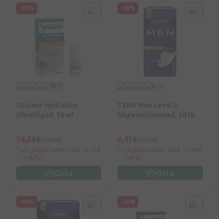
-15%
-40%
0
(0)
5
(2)
Systane Hydration
TENA Men Level 2
silmatilgad, 10 ml
hügieenisidemed, 20 tk.
14,36€
6,41€
16,89€
10,69€
30 päeva parim hind: 10,13€
30 päeva parim hind: 10,69€
(+42%)
(-41%)
Osta
Osta
-40%
-20%