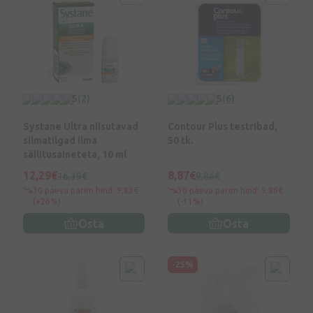
5
(2)
5
(6)
Systane Ultra niisutavad
Contour Plus testribad,
silmatilgad ilma
50 tk.
säilitusaineteta, 10 ml
12,29€
8,87€
16,39€
9,86€
30 päeva parim hind: 9,83€
30 päeva parim hind: 9,86€
(+26%)
(-11%)
Osta
Osta
-25%