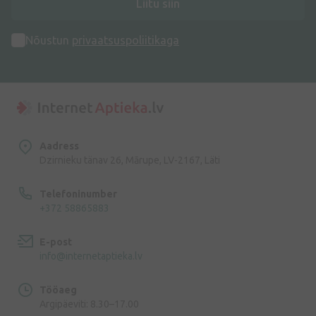
Liitu siin
Nõustun
privaatsuspoliitikaga
Aadress
Dzirnieku tänav 26, Mārupe, LV-2167, Läti
Telefoninumber
+372 58865883
E-post
info@internetaptieka.lv
Tööaeg
Argipäeviti: 8.30–17.00