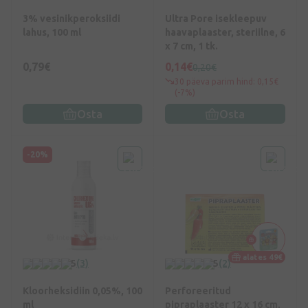
3% vesinikperoksiidi
Ultra Pore isekleepuv
lahus, 100 ml
haavaplaaster, steriilne, 6
x 7 cm, 1 tk.
0,79€
0,14€
0,20€
30 päeva parim hind: 0,15€
(-7%)
Osta
Osta
-20%
alates 49€
5
(3)
5
(2)
Kloorheksidiin 0,05%, 100
Perforeeritud
ml
pipraplaaster 12 x 16 cm,