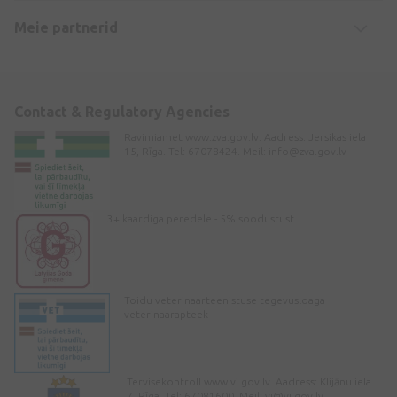
Meie partnerid
Contact & Regulatory Agencies
Ravimiamet www.zva.gov.lv. Aadress: Jersikas iela
15, Rīga. Tel: 67078424. Meil:
info@zva.gov.lv
3+ kaardiga peredele - 5% soodustust
Toidu veterinaarteenistuse tegevusloaga
veterinaarapteek
Tervisekontroll www.vi.gov.lv. Aadress: Klijānu iela
7, Rīga. Tel: 67081600. Meil:
vi@vi.gov.lv