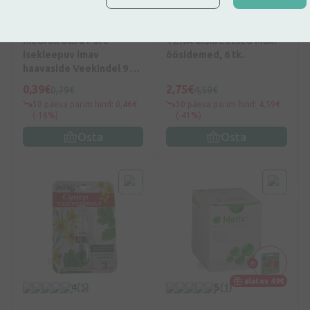
alates 49€
5
(1)
0
(0)
Medrull Ultra Pore
TENA diskreetsed Maxi
isekleepuv imav
öösidemed, 6 tk.
haavaside Veekindel 9 x
10 cm, 1 tk.
0,39€
2,75€
0,79€
4,59€
30 päeva parim hind: 0,46€
30 päeva parim hind: 4,59€
(-16%)
(-41%)
Osta
Osta
alates 49€
4
(5)
5
(1)