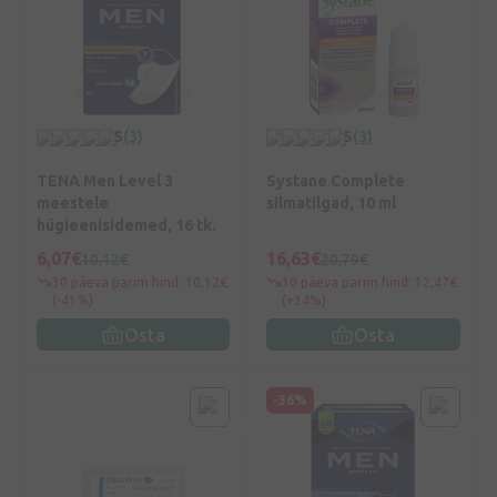
5
(3)
5
(3)
TENA Men Level 3
Systane Complete
meestele
silmatilgad, 10 ml
hügieenisidemed, 16 tk.
6,07€
16,63€
10,12€
20,79€
30 päeva parim hind: 10,12€
30 päeva parim hind: 12,47€
(-41%)
(+34%)
Osta
Osta
-36%