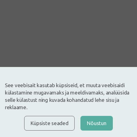
See veebisait kasutab küpsiseid, et muuta veebisaidi
Pilt on illustreeriv
külastamine mugavamaks ja meeldivamaks, analüüsida
4,89€
selle külastust ning kuvada kohandatud lehe sisu ja
reklaame.
Laos
Laos vaid mõned
Dr Tereshko tee bronhidele
Info
Küpsiste seaded
Nõustun
Kiire kohaletoimetamine