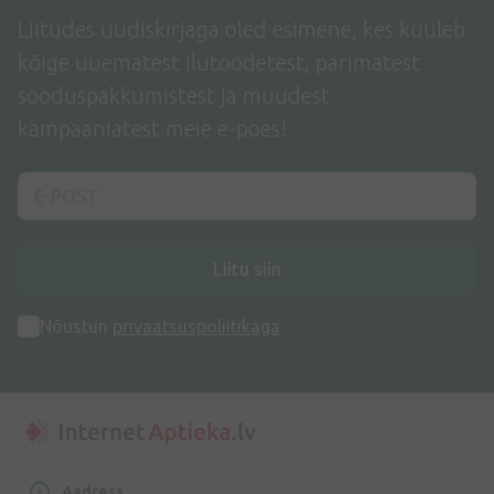
Liitudes uudiskirjaga oled esimene, kes kuuleb
kõige uuematest ilutoodetest, parimatest
sooduspakkumistest ja muudest
kampaaniatest meie e-poes!
Liitu siin
Nõustun
privaatsuspoliitikaga
Aadress