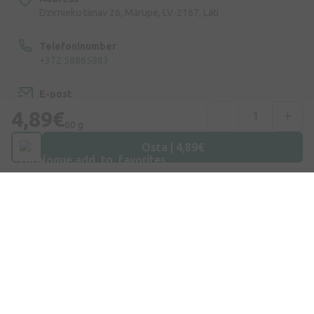
Dzirnieku tänav 26, Mārupe, LV-2167, Läti
Telefoninumber
+372 58865883
E-post
info@internetaptieka.lv
4,89€
60 g
Tööaeg
Osta | 4,89€
Argipäeviti: 8.30–17.00
Osta E-Poest
Kohaletoimetamine
Makse