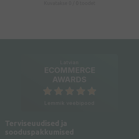
Kuvatakse 0 /
0
toodet
Latvian
ECOMMERCE
AWARDS
Lemmik veebipood
Terviseuudised ja
sooduspakkumised