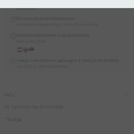
Tasuta kohaletoimetamine Lätis tellimustele üle 9,99 €.
Loe edasi
Ekspresskohaletoimetamine
Kohaletoimetamine Riiga mõne tunni jooksul
Kohaletoimetamine kogu Baltikumis
Kiire ja turvaline
Saage oma tellimus apteegist 3 tunni jooksul kätte
Saa SMS ja vali oma tellimus
Info
Dr Tereshko tee bronhidele
Tootja