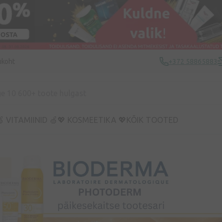
ukoht
+372 58865883
 VITAMIINID 🍏
💖 KOSMEETIKA 💖
KÕIK TOOTED