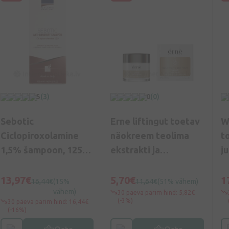
5
(3)
0
(0)
Sebotic
Erne liftingut toetav
W
Ciclopiroxolamine
näokreem teolima
t
1,5% šampoon, 125
ekstrakti ja
j
ml
kullatükikestega, 50
v
ml
1
13,97€
5,70€
1
16,44€
(15%
11,64€
(51% vähem)
vähem)
30 päeva parim hind: 5,82€
(-3%)
30 päeva parim hind: 16,44€
(-16%)