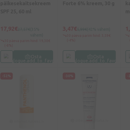
päikesekaitsekreem
Forte 6% kreem, 30 g
k
SPF 25, 60 ml
m
m
17,92€
3,47€
1
27,57€
(35%
5,99€
(42% vähem)
vähem)
30 päeva parim hind: 3,59€
(-4%)
30 päeva parim hind: 19,30€
(-8%)
Osta
Osta
-52%
-30%
-