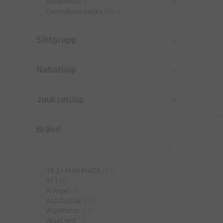
Komplektid
(2)
Dermokosmeetika
(481)
Sihtgrupp
Nahatüüp
Juuksetüüp
Bränd
18.21 MAN MADE
(23)
911
(1)
A.Vogel
(4)
ALGOLOGIE
(41)
Algotherm
(22)
AloeDent
(1)