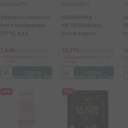
5
(9)
5
(7)
Altermed Panthenol
ISISPHARMA
I
Forte huulepalsam
METRORUBORIL
D
SPF15, 4,3 g
kreem tugeva
I
punetuse vastu 15%
a
aselaiinhappega, 30
2,64€
16,27€
1
5,49€
(52% vähem)
23,25€
(30% vähem)
ml
30 päeva parim hind: 3,29€
30 päeva parim hind: 16,04€
(-20%)
(+2%)
Osta
Osta
-46%
-25%