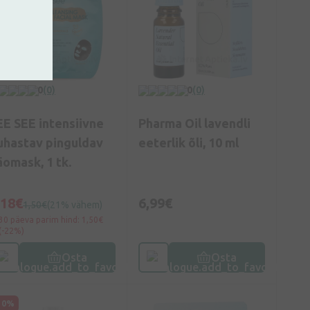
0
(0)
0
(0)
EE SEE intensiivne
Pharma Oil lavendli
uhastav pinguldav
eeterlik õli, 10 ml
äomask, 1 tk.
,18€
6,99€
1,50€
(21% vähem)
30 päeva parim hind: 1,50€
(-22%)
Osta
Osta
10%