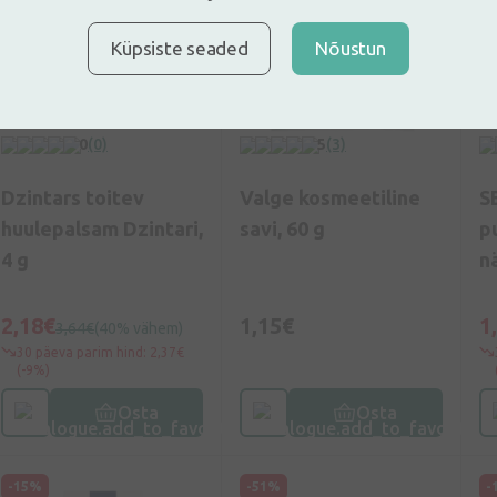
Küpsiste seaded
Nõustun
0
(0)
5
(3)
Dzintars toitev
Valge kosmeetiline
S
huulepalsam Dzintari,
savi, 60 g
p
4 g
n
2,18€
1,15€
1
3,64€
(40% vähem)
30 päeva parim hind: 2,37€
(-9%)
Osta
Osta
-15%
-51%
-