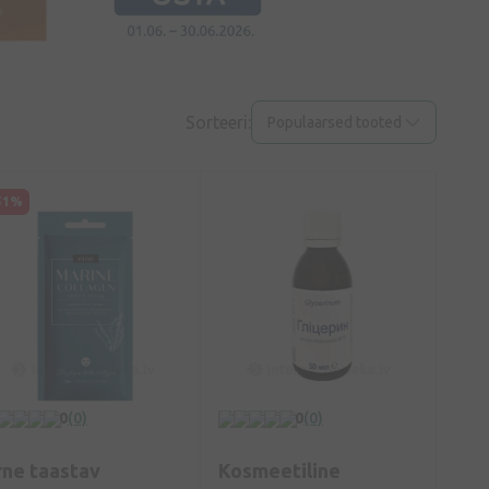
Sorteeri:
Populaarsed tooted
51%
0
(0)
0
(0)
rne taastav
Kosmeetiline