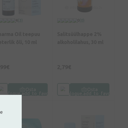
4
(3)
0
(0)
harma Oil teepuu
Salitsüülhappe 2%
terlik õli, 10 ml
alkoholilahus, 30 ml
,99€
2,79€
Osta
Osta
21%
ne