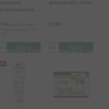
angasmask
glütseriin 85%, 50 ml
erekollageeniga, 22
l
,10€
2,49€
2,24€
(51% vähem)
30 päeva parim hind: 1,12€
(-2%)
Osta
Osta
25%