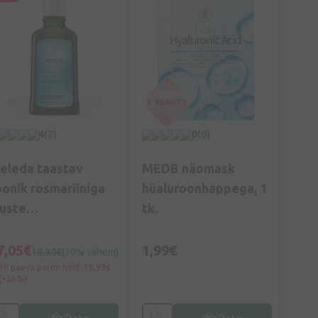
4
(2)
0
(0)
eleda taastav
MEDB näomask
oonik rosmariiniga
hüaluroonhappega, 1
uuste
tk.
äljalangemise vastu,
00 ml
7,05€
1,99€
18,94€
(10% vähem)
30 päeva parim hind: 10,99€
(+56%)