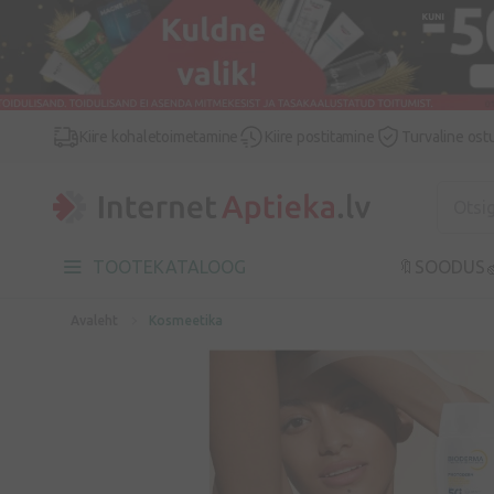
Kiire kohaletoimetamine
Kiire postitamine
Turvaline ost
TOOTEKATALOOG
🔖SOODUS

Avaleht
Kosmeetika