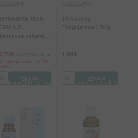
5
(4)
5
(2)
SISPHARMA TEEN
Tõrva seep
ERM A.Z
"Degtjarnoe", 70 g
ntensiivne vahend
kne vastu, 30 ml
6,75€
1,99€
22,34€
(25% vähem)
30 päeva parim hind: 15,64€
(+8%)
Osta
Osta