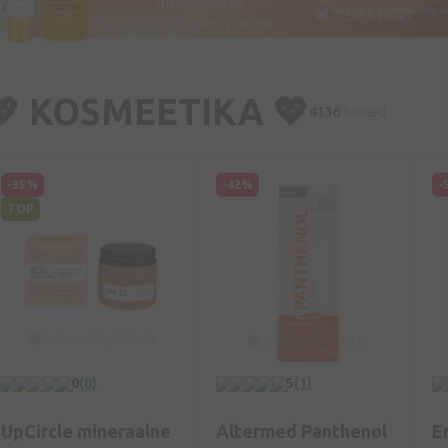
💖 KOSMEETIKA 💖
4136
tooted
-35%
-42%
-
TOP
0
(0)
5
(1)
UpCircle mineraalne
Altermed Panthenol
E