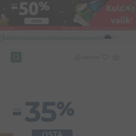
info@internetaptieka.lv
Kohaletoimetamise teave
FAQ
ET
Logi sisse