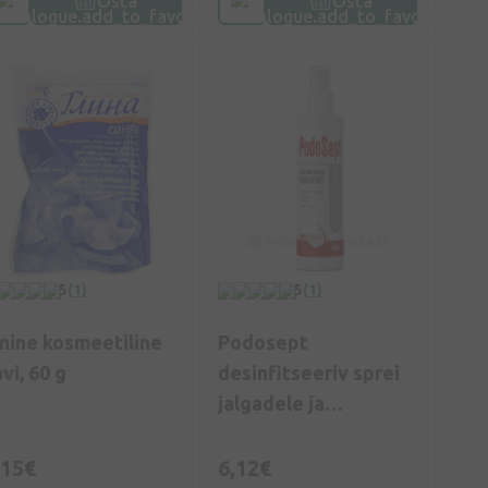
Osta
Osta
5
(1)
5
(1)
inine kosmeetiline
Podosept
vi, 60 g
desinfitseeriv sprei
jalgadele ja
jalanõudele, 250 ml
,15€
6,12€