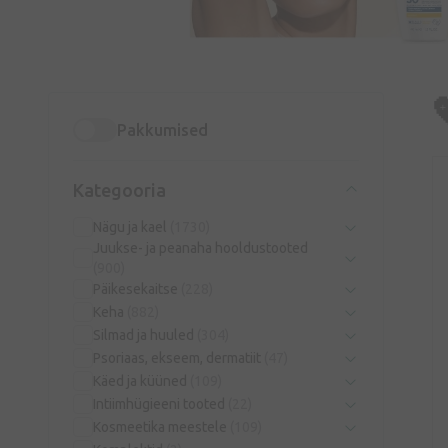
Pakkumised
Kategooria
Nägu ja kael
(1730)
Juukse- ja peanaha hooldustooted
(900)
Päikesekaitse
(228)
Keha
(882)
Silmad ja huuled
(304)
Psoriaas, ekseem, dermatiit
(47)
Käed ja küüned
(109)
Intiimhügieeni tooted
(22)
Kosmeetika meestele
(109)