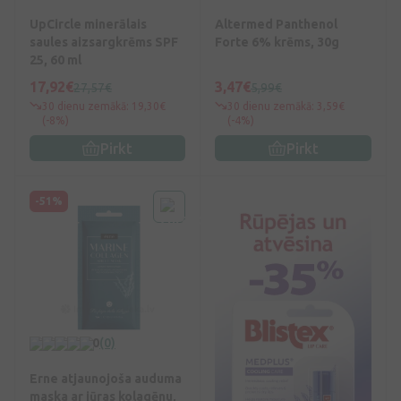
UpCircle minerālais
Altermed Panthenol
saules aizsargkrēms SPF
Forte 6% krēms, 30g
25, 60 ml
17,92€
3,47€
27,57€
5,99€
30 dienu zemākā: 19,30€
30 dienu zemākā: 3,59€
(-8%)
(-4%)
Pirkt
Pirkt
-51%
0
(0)
Erne atjaunojoša auduma
maska ar jūras kolagēnu,