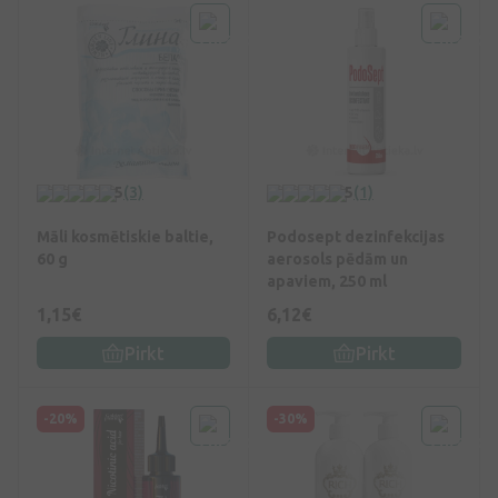
5
(3)
5
(1)
Māli kosmētiskie baltie,
Podosept dezinfekcijas
60 g
aerosols pēdām un
apaviem, 250 ml
1,15€
6,12€
Pirkt
Pirkt
-20%
-30%