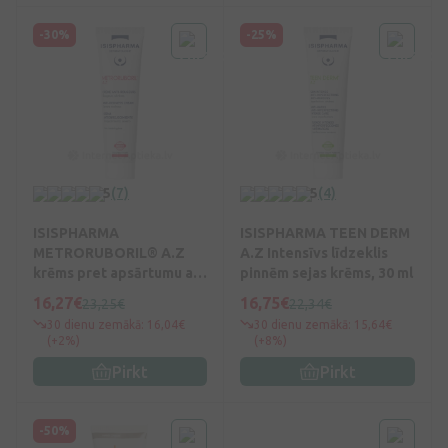
-30%
-25%
5
(7)
5
(4)
ISISPHARMA
ISISPHARMA TEEN DERM
METRORUBORIL® A.Z
A.Z Intensīvs līdzeklis
krēms pret apsārtumu ar
pinnēm sejas krēms, 30 ml
15% azelaīnskābi, 30 ml
16,27€
16,75€
23,25€
22,34€
30 dienu zemākā: 16,04€
30 dienu zemākā: 15,64€
(+2%)
(+8%)
Pirkt
Pirkt
-50%