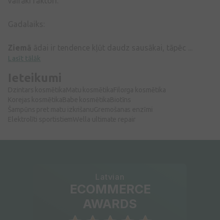
vairāki faktori:
Gadalaiks:
Ziemā
ādai ir tendence kļūt daudz sausākai, tāpēc ...
Lasīt tālāk
Ieteikumi
Dzintars kosmētika
Matu kosmētika
Filorga kosmētika
Korejas kosmētika
Babe kosmētika
Biotīns
Šampūns pret matu izkrišanu
Gremošanas enzīmi
Elektrolīti sportistiem
Wella ultimate repair
Latvian
ECOMMERCE
AWARDS