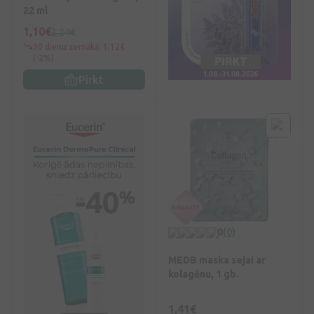
22 ml
1,10€
2,24€
30 dienu zemākā: 1,12€
(-2%)
Pirkt
0
(0)
MEDB maska sejai ar
kolagēnu, 1 gb.
1,41€