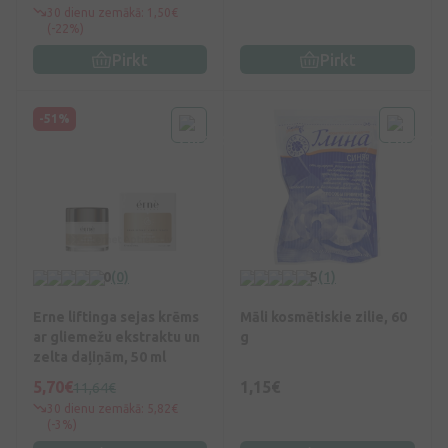
30 dienu zemākā: 1,50€
(-22%)
Pirkt
Pirkt
-51%
0
(0)
5
(1)
Erne liftinga sejas krēms
Māli kosmētiskie zilie, 60
ar gliemežu ekstraktu un
g
zelta daļiņām, 50 ml
5,70€
1,15€
11,64€
30 dienu zemākā: 5,82€
(-3%)