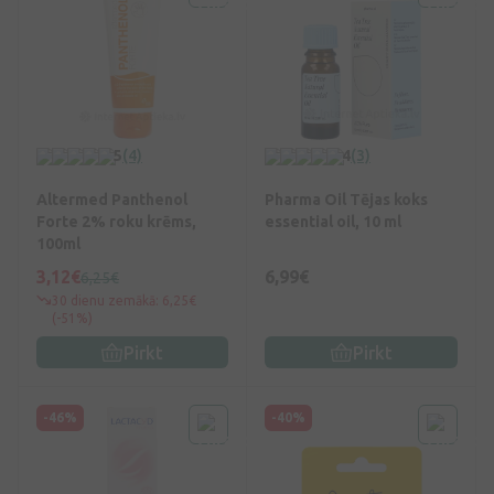
5
(4)
4
(3)
Altermed Panthenol
Pharma Oil Tējas koks
Forte 2% roku krēms,
essential oil, 10 ml
100ml
3,12€
6,99€
6,25€
30 dienu zemākā: 6,25€
(-51%)
Pirkt
Pirkt
-46%
-40%