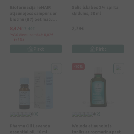
Biofarmacija reHAIR
Salicilskābes 2% spirta
atjaunojošs šampūns ar
šķīdums, 30 ml
biotīnu (B7) pet matu
izkrišanu, 250 ml
8,37€
2,79€
17,44€
30 dienu zemākā: 8,02€
(+5%)
Pirkt
Pirkt
-10%
0
(0)
4
(2)
Pharma Oil Lavanda
Weleda atjaunojošs
essential oil, 10 ml
toniks ar rozmarīnu pret