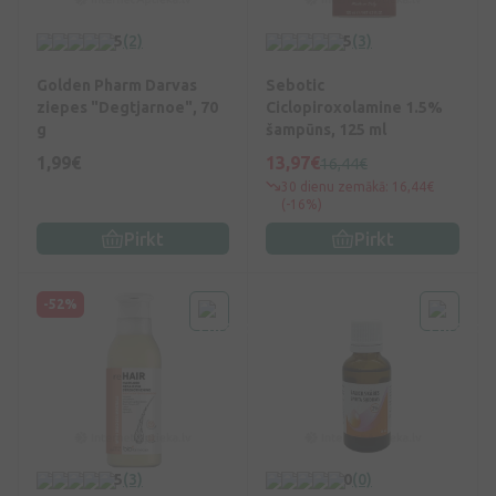
5
(2)
5
(3)
Golden Pharm Darvas
Sebotic
ziepes "Degtjarnoe", 70
Ciclopiroxolamine 1.5%
g
šampūns, 125 ml
1,99€
13,97€
16,44€
30 dienu zemākā: 16,44€
(-16%)
Pirkt
Pirkt
-52%
5
(3)
0
(0)