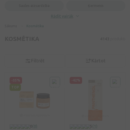
Saules aizsardzība
Ķermenis
Rādīt vairāk
Sākums
Kosmētika
KOSMĒTIKA
4143
produkti
Filtrēt
Kārtot
-35%
-42%
TOP
0
(0)
5
(1)