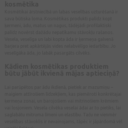
kosmētika
Kosmētikai ārstniecībā un labas veselības uzturēšanā ir
sava būtiska loma. Kosmētikas produkti palīdz kopt
ķermeni, ādu, matus un nagus, tādējādi profilaktiski
palīdz novērst dažādu nepatīkamu stāvokļu rašanos.
Vesela, veselīga un labi kopta āda ir ķermeņa galvenā
barjera pret apkārtējās vides nelabvēlīgo iedarbību. Jo
veselīgāka āda, jo labāk pasargāts cilvēks.
Kādiem kosmētikas produktiem
būtu jābūt ikvienā mājas aptieciņā?
Lai parūpētos par ādu ikdienā, pietiek ar mazumiņu –
maigiem attīrošiem līdzekļiem, kas piemēroti konkrētajai
ķermeņa zonai, un barojošiem vai mitrinošiem krēmiem
vai losjoniem. Vesela cilvēka veselai ādai ar to pietiks, lai
saglabātu mitruma līmeni un elastību. Taču ne vienmēr
veselības stāvoklis ir nevainojams, tāpēc ir jāpārdomā vēl