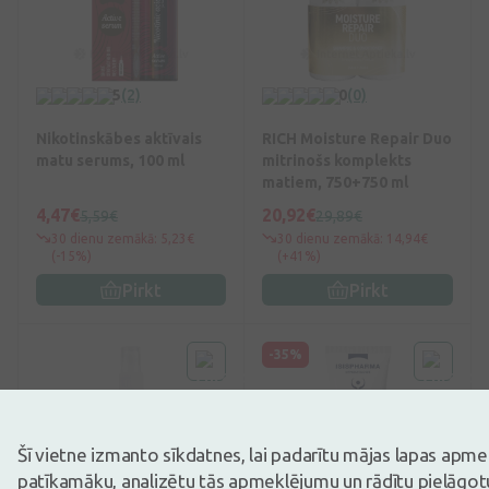
5
(2)
0
(0)
Nikotinskābes aktīvais
RICH Moisture Repair Duo
matu serums, 100 ml
mitrinošs komplekts
matiem, 750+750 ml
4,47€
20,92€
5,59€
29,89€
30 dienu zemākā: 5,23€
30 dienu zemākā: 14,94€
(-15%)
(+41%)
Pirkt
Pirkt
-35%
Šī vietne izmanto sīkdatnes, lai padarītu mājas lapas apm
patīkamāku, analizētu tās apmeklējumu un rādītu pielāgotu