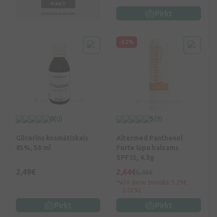
Pirkt
-52%
0
(0)
5
(9)
Glicerīns kosmētiskais
Altermed Panthenol
85%, 50 ml
Forte lūpu balzams
SPF15, 4.3g
2,49€
2,64€
5,49€
30 dienu zemākā: 3,29€
(-20%)
Pirkt
Pirkt