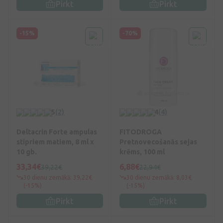
Pirkt
Pirkt
-15%
-70%
5
(2)
4
(4)
Deltacrin Forte ampulas
FITODROGA
stipriem matiem, 8 ml x
Pretnovecošanās sejas
10 gb.
krēms, 100 ml
33,34€
6,88€
39,22€
22,94€
30 dienu zemākā: 39,22€
30 dienu zemākā: 8,03€
(-15%)
(-15%)
Pirkt
Pirkt