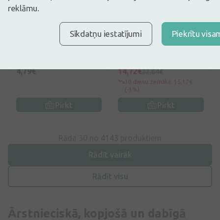
reklāmu.
5
(3)
5
(3)
Sīkdatņu iestatījumi
Piekrītu visa
PodoSept aerosols
ISISPHARMA RUBORIL®
pēdām un apaviem, 120
Expert M krēmgels pret
ml
apsārtumu, 40 ml
4,79€
14,72€
22,64€
30 dienu zemākā: 15,17€
(-3%)
Pirkt
Pirkt
Rāda 30 no
4143
produktiem
Rādīt vairāk
Rādīt visu
Ārstnieciskā, kopjošā un dabīgā