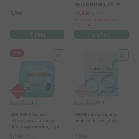
matu izkrišanu, 100 ml
6,99€
17,05€
18,94€
30 dienu zemākā: 10,99€
(+56%)
Pirkt
Pirkt
-21%
0
(0)
0
(0)
SEE SEE Intensīvi
MEDB maska sejai ar
attīroša nostiprinoša
hyaluronic acid, 1 gb.
dubļu sejas maska, 1 gb.
1,18€
1,99€
1,50€