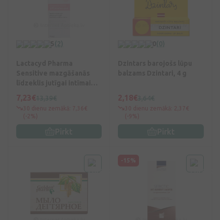
5
(2)
0
(0)
Lactacyd Pharma
Dzintars barojošs lūpu
Sensitive mazgāšanās
balzams Dzintari, 4 g
līdzeklis jutīgai intīmai
zonai, 250 ml
7,23€
2,18€
13,39€
3,64€
30 dienu zemākā: 7,36€
30 dienu zemākā: 2,37€
(-2%)
(-9%)
Pirkt
Pirkt
-15%