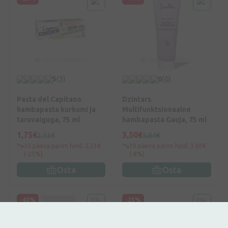
5
(3)
0
(0)
Pasta del Capitano
Dzintars
hambapasta kurkumi ja
Multifunktsionaalne
taruvaiguga, 75 ml
hambapasta Gauja, 75 ml
1,75€
3,50€
2,33€
5,84€
30 päeva parim hind: 2,33€
30 päeva parim hind: 3,80€
(-25%)
(-8%)
Osta
Osta
-40%
-25%