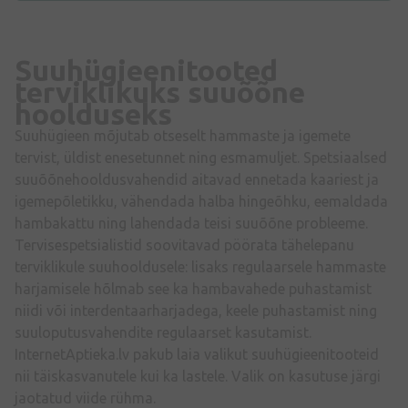
Suuhügieenitooted
terviklikuks suuõõne
hoolduseks
Suuhügieen mõjutab otseselt hammaste ja igemete
tervist, üldist enesetunnet ning esmamuljet. Spetsiaalsed
suuõõnehooldusvahendid aitavad ennetada kaariest ja
igemepõletikku, vähendada halba hingeõhku, eemaldada
hambakattu ning lahendada teisi suuõõne probleeme.
Tervisespetsialistid soovitavad pöörata tähelepanu
terviklikule suuhooldusele: lisaks regulaarsele hammaste
harjamisele hõlmab see ka hambavahede puhastamist
niidi või interdentaarharjadega, keele puhastamist ning
suuloputusvahendite regulaarset kasutamist.
InternetAptieka.lv pakub laia valikut suuhügieenitooteid
nii täiskasvanutele kui ka lastele. Valik on kasutuse järgi
jaotatud viide rühma.