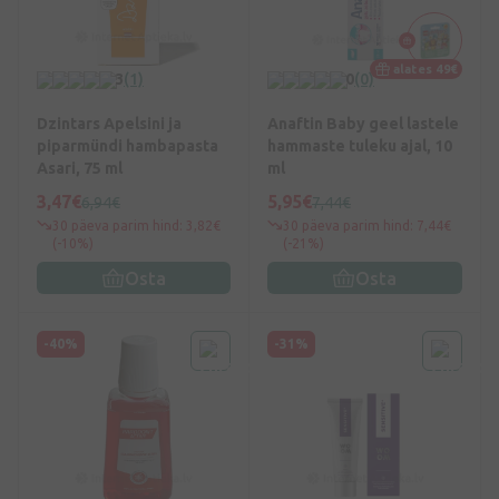
alates 49€
3
(1)
0
(0)
Dzintars Apelsini ja
Anaftin Baby geel lastele
piparmündi hambapasta
hammaste tuleku ajal, 10
Asari, 75 ml
ml
3,47€
5,95€
6,94€
7,44€
30 päeva parim hind: 3,82€
30 päeva parim hind: 7,44€
(-10%)
(-21%)
Osta
Osta
-40%
-31%