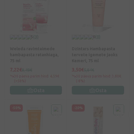
5
(3)
0
(0)
Weleda ravimtaimede
Dzintars Hambapasta
hambapasta ratanhiaga,
tervete igemete jaoks
75 ml
Kemeri, 75 ml
7,22€
3,50€
8,49€
5,84€
30 päeva parim hind: 4,59€
30 päeva parim hind: 3,80€
(+58%)
(-8%)
Osta
Osta
-50%
-20%