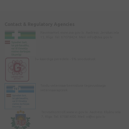
Contact & Regulatory Agencies
Ravimiamet www.zva.gov.lv. Aadress: Jersikas iela
15, Rīga. Tel: 67078424. Meil:
info@zva.gov.lv
3+ kaardiga peredele - 5% soodustust
Toidu veterinaarteenistuse tegevusloaga
veterinaarapteek
Tervisekontroll www.vi.gov.lv. Aadress: Klijānu iela
7, Rīga. Tel: 67081600. Meil:
vi@vi.gov.lv