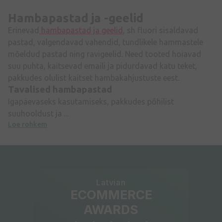
Hambapastad ja -geelid
Erinevad
hambapastad ja geelid
, sh fluori sisaldavad
pastad, valgendavad vahendid, tundlikele hammastele
mõeldud pastad ning ravigeelid. Need tooted hoiavad
suu puhta, kaitsevad emaili ja pidurdavad katu teket,
pakkudes olulist kaitset hambakahjustuste eest.
Tavalised hambapastad
Igapäevaseks kasutamiseks, pakkudes põhilist
suuhooldust ja ...
Loe rohkem
Latvian
ECOMMERCE
AWARDS