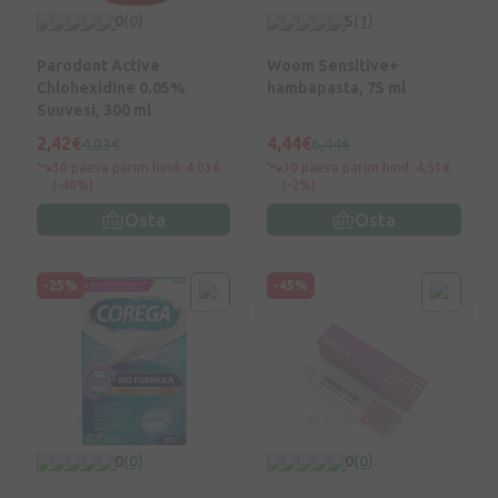
0
(0)
5
(1)
Parodont Active
Woom Sensitive+
Chlohexidine 0.05%
hambapasta, 75 ml
Suuvesi, 300 ml
2,42€
4,44€
4,03€
6,44€
30 päeva parim hind: 4,03€
30 päeva parim hind: 4,51€
(-40%)
(-2%)
Osta
Osta
-25%
-45%
0
(0)
0
(0)