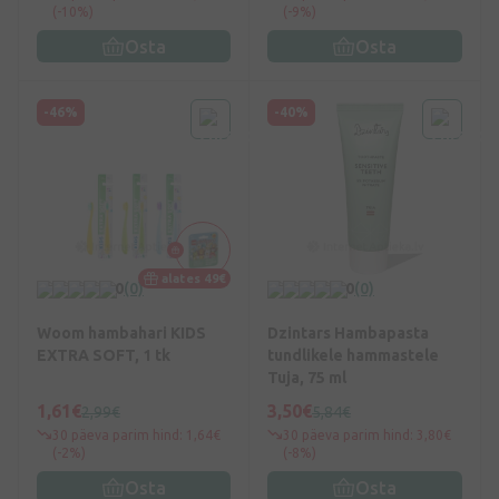
(-10%)
(-9%)
Osta
Osta
-46%
-40%
alates 49€
0
(0)
0
(0)
Woom hambahari KIDS
Dzintars Hambapasta
EXTRA SOFT, 1 tk
tundlikele hammastele
Tuja, 75 ml
1,61€
3,50€
2,99€
5,84€
30 päeva parim hind: 1,64€
30 päeva parim hind: 3,80€
(-2%)
(-8%)
Osta
Osta