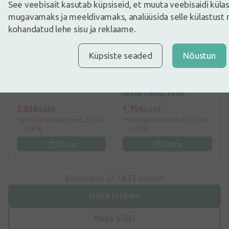
See veebisait kasutab küpsiseid, et muuta veebisaidi kül
mugavamaks ja meeldivamaks, analüüsida selle külastust 
kohandatud lehe sisu ja reklaame.
alates 49€
0
(0)
0
(0)
Küpsiste seaded
Nõustun
Dzintars Lastele mõeldud
Pasta del Capitano
hambapasta 6+, 50 ml
hambapasta hambakivi
tekke vastu, 75 ml
2,93€
1,75€
4,89€
2,33€
30 päeva parim hind: 3,25€
30 päeva parim hind: 2,33€
(-10%)
(-25%)
Osta
Osta
Kuvatakse 32 /
633
toodet
Näita rohkem
Näita kõiki