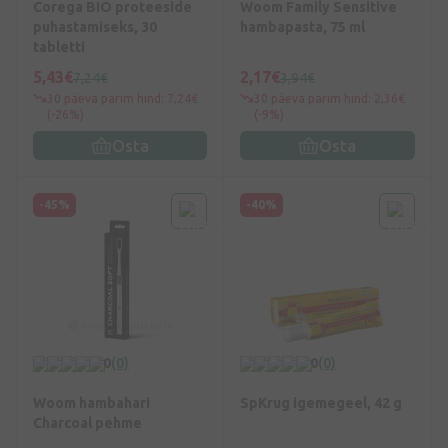
Corega BIO proteeside
Woom Family Sensitive
puhastamiseks, 30
hambapasta, 75 ml
tabletti
5,43€
2,17€
7,24€
3,94€
30 päeva parim hind: 7,24€
30 päeva parim hind: 2,36€
(-26%)
(-9%)
Osta
Osta
-45%
-40%
0
(0)
0
(0)
Woom hambahari
SpKrug igemegeel, 42 g
Charcoal pehme