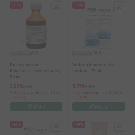
-30%
-15%
4
(3)
0
(0)
Rotocanum suu
Weleda hambapasta
limaskesta tervise jaoks,
soolaga, 75 ml
50 ml
2,23€
8,07€
3,19€
9,49€
30 päeva parim hind: 3,19€
30 päeva parim hind: 4,97€
(-31%)
(+63%)
Osta
Osta
-15%
-40%