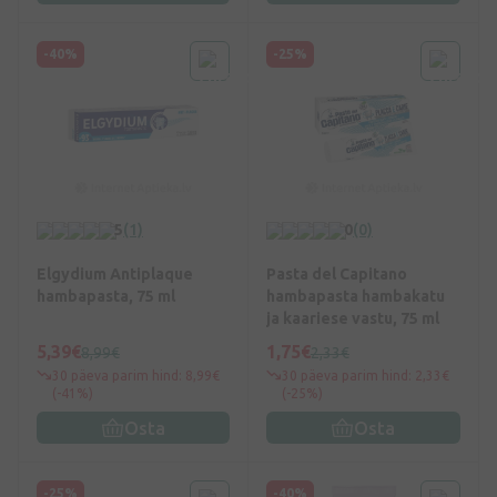
-40%
-25%
5
(1)
0
(0)
Elgydium Antiplaque
Pasta del Capitano
hambapasta, 75 ml
hambapasta hambakatu
ja kaariese vastu, 75 ml
5,39€
1,75€
8,99€
2,33€
30 päeva parim hind: 8,99€
30 päeva parim hind: 2,33€
(-41%)
(-25%)
Osta
Osta
-25%
-40%