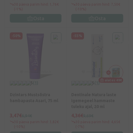
30 päeva parim hind: 1,76€
30 päeva parim hind: 7,50€
(-1%)
(-10%)
Osta
Osta
-50%
-55%
alates 49€
5
(1)
5
(1)
Dzintars Mustsõstra
Dentinale Natura laste
hambapasta Asari, 75 ml
igemegeel hammaste
tuleku ajal, 20 ml
3,47€
4,36€
6,94€
9,69€
30 päeva parim hind: 3,82€
30 päeva parim hind: 4,65€
(-10%)
(-7%)