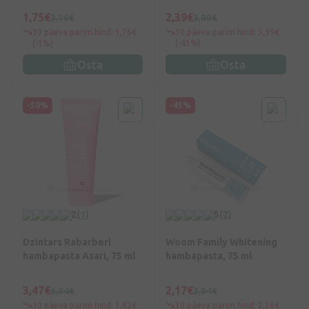
1,75€
2,39€
3,19€
3,99€
30 päeva parim hind: 1,76€
30 päeva parim hind: 3,99€
(-1%)
(-41%)
Osta
Osta
-50%
-45%
2
(1)
5
(2)
Dzintars Rabarberi
Woom Family Whitening
hambapasta Asari, 75 ml
hambapasta, 75 ml
3,47€
2,17€
6,94€
3,94€
30 päeva parim hind: 3,82€
30 päeva parim hind: 2,36€