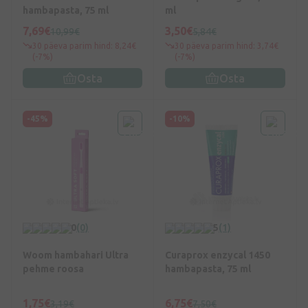
hambapasta, 75 ml
ml
7,69€
3,50€
10,99€
5,84€
30 päeva parim hind: 8,24€
30 päeva parim hind: 3,74€
(-7%)
(-7%)
Osta
Osta
-45%
-10%
0
(0)
5
(1)
Woom hambahari Ultra
Curaprox enzycal 1450
pehme roosa
hambapasta, 75 ml
1,75€
6,75€
3,19€
7,50€