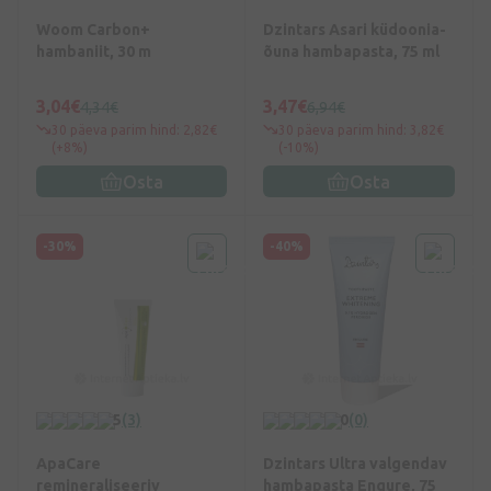
Woom Carbon+
Dzintars Asari küdoonia-
hambaniit, 30 m
õuna hambapasta, 75 ml
3,04€
3,47€
4,34€
6,94€
30 päeva parim hind: 2,82€
30 päeva parim hind: 3,82€
(+8%)
(-10%)
Osta
Osta
-30%
-40%
5
(3)
0
(0)
ApaCare
Dzintars Ultra valgendav
remineraliseeriv
hambapasta Engure, 75