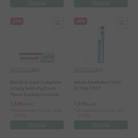
Osta
Osta
-30%
-40%
0
(0)
0
(0)
Blend-A-Dent Complete
Woom hambahari 5200
strong hold 47g/fresh
ULTRA SOFT
flavor hambaproteeside
fikseerimiskreem, 47 g
5,59€
1,97€
7,98€
3,28€
30 päeva parim hind: 7,24€
30 päeva parim hind: 1,80€
(-23%)
(+10%)
Osta
Osta