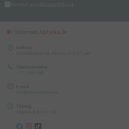
Nõustun
privaatsuspoliitikaga
Aadress
Dzirnieku tänav 26, Mārupe, LV-2167, Läti
Telefoninumber
+372 58865883
E-post
info@internetaptieka.lv
Tööaeg
Argipäeviti: 8.30–17.00