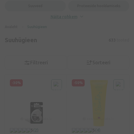
Suuveed
Proteeside hooldamiseks
Näita rohkem
Avaleht
Suuhügieen
Suuhügieen
633
tooted
Filtreeri
Sorteeri
-30%
-50%
5
(2)
5
(4)