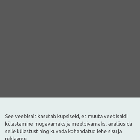
See veebisait kasutab küpsiseid, et muuta veebisaidi
Pilt on illustreeriv
külastamine mugavamaks ja meeldivamaks, analüüsida
0,71€
0,89€
(20% vähem)
selle külastust ning kuvada kohandatud lehe sisu ja
30 päeva parim hind: 0,89€ (-21%)
reklaame.