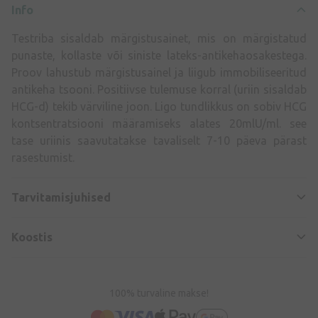
Info
Testriba sisaldab märgistusainet, mis on märgistatud
punaste, kollaste või siniste lateks-antikehaosakestega.
Proov lahustub märgistusainel ja liigub immobiliseeritud
antikeha tsooni. Positiivse tulemuse korral (uriin sisaldab
HCG-d) tekib värviline joon. Ligo tundlikkus on sobiv HCG
kontsentratsiooni määramiseks alates 20mlU/ml. see
tase uriinis saavutatakse tavaliselt 7-10 päeva pärast
rasestumist.
Tarvitamisjuhised
Koostis
100% turvaline makse!