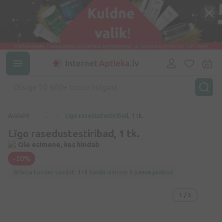
Avaleht
...
Līgo rasedustestiribad, 1 tk.
Līgo rasedustestiribad, 1 tk.
Ole esimene, kes hindab
-20%
Seda toodet vaadati
118 korda
viimase
3 päeva jooksul
1
/ 3