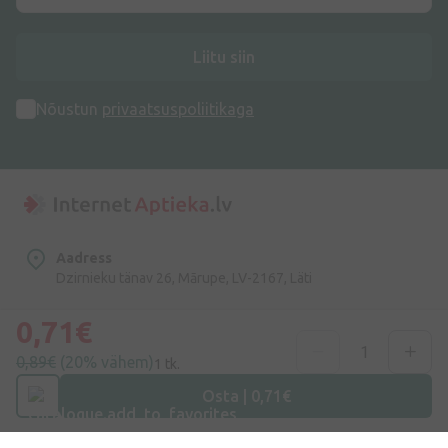
Liitu siin
Nõustun
privaatsuspoliitikaga
Aadress
Dzirnieku tänav 26, Mārupe, LV-2167, Läti
0,71€
Telefoninumber
+372 58865883
0,89€
(20% vähem)
1 tk.
E-post
Osta | 0,71€
info@internetaptieka.lv