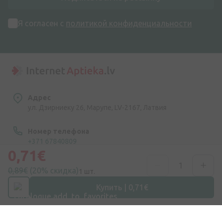
Я согласен с
политикой конфиденциальности
Адрес
ул. Дзирниеку 26, Марупе, LV-2167, Латвия
Номер телефона
+371 67840809
0,71€
Эл. почта
0,89€
(20% скидка)
1 шт.
info@internetaptieka.lv
Купить | 0,71€
Рабочее время
Будни: с 8:30 до 17:00