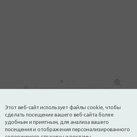
Изображение носит иллюстративный характер
0,71€
0,89€
(20% скидка)
Этот веб-сайт использует файлы cookie, чтобы
Лучшая за 30 дней: 0,89€ (-21%)
сделать посещение вашего веб-сайта более
Доступный
Осталось немного
удобным и приятным, для анализа вашего
Поскольку принцип действия теста Līgo основан на очень
специфических иммунологических реакциях, он является
посещения и отображения персонализированного
надежным и очень точным.
содержимого страницы и рекламы.