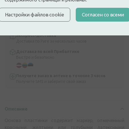
Описание
Быстрая бесплатная доставка
Настройки файлов cookie
Cогласен со всеми
Бесплатная доставка по Латвии при покупке свыше
9,99 €.
Читать далее
Экспресс-доставка
Доставка по Риге за несколько часов
Доставка по всей Прибалтике
Быстро и безопасно
Получите заказ в аптеке в течение 3 часов
Получите SMS и заберите свой заказ
Описание
Основа пластинки содержит маркер, отмеченный
красными, желтыми или голубыми латексными