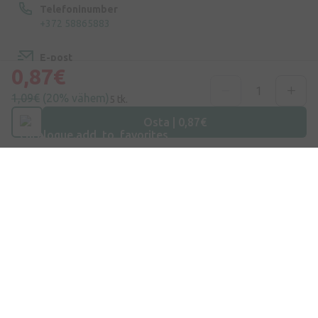
Telefoninumber
+372 58865883
E-post
0,87€
info@internetaptieka.lv
1,09€
(20% vähem)
5 tk.
Tööaeg
Argipäeviti: 8.30–17.00
Osta | 0,87€
Osta E-Poest
Kohaletoimetamine
Makse
Küsimused ja vastused