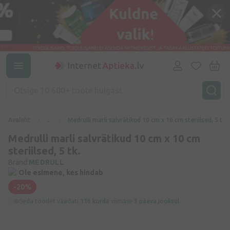
Avaleht
...
Medrulli marli salvrätikud 10 cm x 10 cm steriilsed, 5 tk.
Medrulli marli salvrätikud 10 cm x 10 cm
steriilsed, 5 tk.
Bränd:
MEDRULL
Ole esimene, kes hindab
-20%
Seda toodet vaadati
116 korda
viimase
3 päeva jooksul