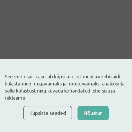
See veebisait kasutab küpsiseid, et muuta veebisaidi
külastamine mugavamaks ja meeldivamaks, analüüsida
selle külastust ning kuvada kohandatud lehe sisu ja
Pilt on illustreeriv
reklaame.
0,87€
1,09€
(20% vähem)
Küpsiste seaded
Nõustun
30 päeva parim hind: 1,09€ (-21%)
Laos
Laos vaid mõned
Medrulli marli salvrätikud 10cm x 10cm steriilsed, 5 tk.