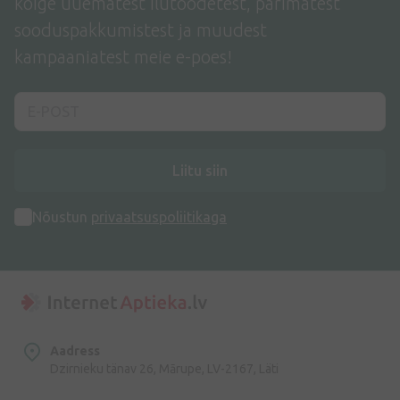
kõige uuematest ilutoodetest, parimatest
sooduspakkumistest ja muudest
kampaaniatest meie e-poes!
Liitu siin
Nõustun
privaatsuspoliitikaga
Aadress
Dzirnieku tänav 26, Mārupe, LV-2167, Läti