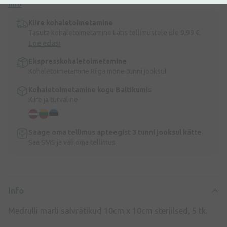
Info
Kiire kohaletoimetamine
Tasuta kohaletoimetamine Lätis tellimustele üle 9,99 €.
Loe edasi
Ekspresskohaletoimetamine
Kohaletoimetamine Riiga mõne tunni jooksul
Kohaletoimetamine kogu Baltikumis
Kiire ja turvaline
Saage oma tellimus apteegist 3 tunni jooksul kätte
Saa SMS ja vali oma tellimus
Info
Medrulli marli salvrätikud 10cm x 10cm steriilsed, 5 tk.