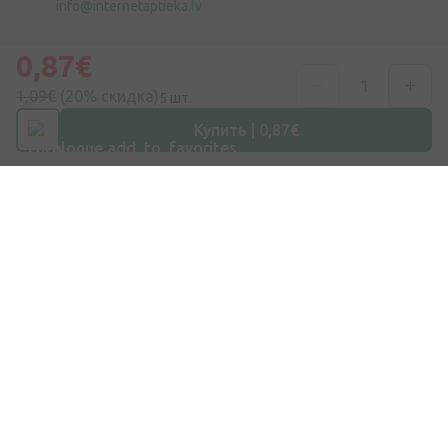
info@internetaptieka.lv
Рабочее время
0,87€
Будни: с 8:30 до 17:00
1,09€
(20% скидка)
5 шт.
Купить | 0,87€
Покупки
Доставка
Оплата
Вопросы и ответы
Подарочные карты
Бренды
ЗАКАЗ ЛЕКАРСТВ