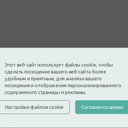
Изображение носит иллюстративный характер
Этот веб-сайт использует файлы cookie, чтобы
0,87€
сделать посещение вашего веб-сайта более
1,09€
(20% скидка)
удобным и приятным, для анализа вашего
Лучшая за 30 дней: 1,09€ (-21%)
Доступный
Осталось немного
посещения и отображения персонализированного
Марлевая салфетка 10 см х 10 см. 5 шт.
содержимого страницы и рекламы.
Описание
Настройки файлов cookie
Cогласен со всеми
Быстрая бесплатная доставка
Бесплатная доставка по Латвии при покупке свыше
9,99 €.
Читать далее