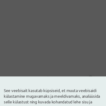
Pilt on illustreeriv
7,85€
See veebisait kasutab küpsiseid, et muuta veebisaidi
külastamine mugavamaks ja meeldivamaks, analüüsida
Laos
Ainult 1
selle külastust ning kuvada kohandatud lehe sisu ja
Tähelepanu! Tegemist on ravimiga. Enne tarvitamist lugege