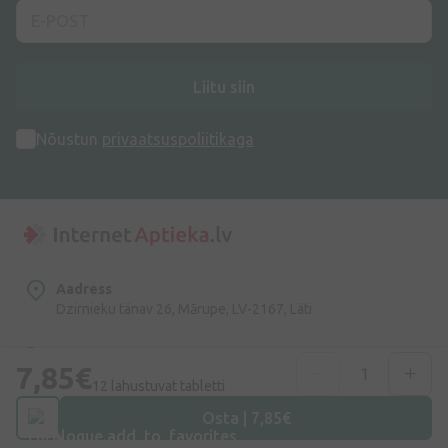
Liitu siin
Nõustun
privaatsuspoliitikaga
Aadress
Dzirnieku tänav 26, Mārupe, LV-2167, Läti
Telefoninumber
7,85€
+372 58865883
12 lahustuvat tabletti
Osta | 7,85€
E-post
info@internetaptieka.lv