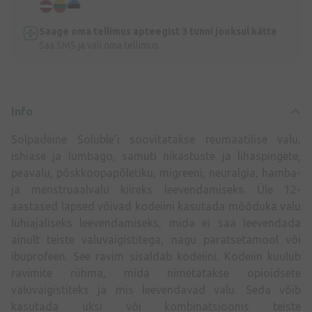
Saage oma tellimus apteegist 3 tunni jooksul kätte
Saa SMS ja vali oma tellimus
Info
Solpadeine Soluble’i soovitatakse reumaatilise valu,
ishiase ja lumbago, samuti nikastuste ja lihaspingete,
peavalu, põskkoopapõletiku, migreeni, neuralgia, hamba-
ja menstruaalvalu kiireks leevendamiseks. Üle 12-
aastased lapsed võivad kodeiini kasutada mõõduka valu
lühiajaliseks leevendamiseks, mida ei saa leevendada
ainult teiste valuvaigistitega, nagu paratsetamool või
ibuprofeen. See ravim sisaldab kodeiini. Kodeiin kuulub
ravimite rühma, mida nimetatakse opioidsete
valuvaigistiteks ja mis leevendavad valu. Seda võib
kasutada üksi või kombinatsioonis teiste