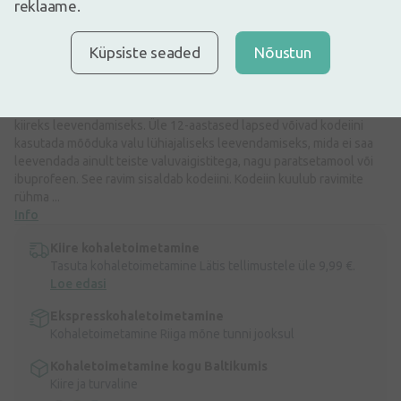
reklaame.
tähelepanelikult pakendis olevat infolehte. Kaebuste püsimise
korral või ravimi kõrvaltoimete tekkimisel pidage nõu arsti või
apteekriga.
RAVIMI EBAÕIGE KASUTAMINE ON TERVISELE KAHJULIK
Küpsiste seaded
Nõustun
Solpadeine Soluble’i soovitatakse reumaatilise valu, ishiase ja
lumbago, samuti nikastuste ja lihaspingete, peavalu,
põskkoopapõletiku, migreeni, neuralgia, hamba- ja menstruaalvalu
kiireks leevendamiseks. Üle 12-aastased lapsed võivad kodeiini
kasutada mõõduka valu lühiajaliseks leevendamiseks, mida ei saa
leevendada ainult teiste valuvaigistitega, nagu paratsetamool või
ibuprofeen. See ravim sisaldab kodeiini. Kodeiin kuulub ravimite
rühma ...
Info
Kiire kohaletoimetamine
Tasuta kohaletoimetamine Lätis tellimustele üle 9,99 €.
Loe edasi
Ekspresskohaletoimetamine
Kohaletoimetamine Riiga mõne tunni jooksul
Kohaletoimetamine kogu Baltikumis
Kiire ja turvaline