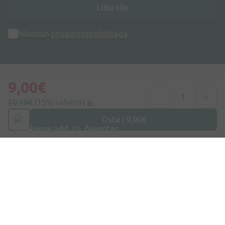
Liitu siin
Nõustun
privaatsuspoliitikaga
9,00€
10,59€
(15% vähem)
1 tk.
Aadress
Dzirnieku tänav 26, Mārupe, LV-2167, Läti
Osta | 9,00€
Telefoninumber
+372 58865883
E-post
info@internetaptieka.lv
Tööaeg
Argipäeviti: 8.30–17.00