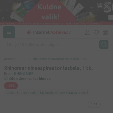
Avaleht
...
Rhinomer ninaaspiraator lastele, 1 tk.
Rhinomer ninaaspiraator lastele, 1 tk.
Bränd:
RHINOMER
Ole esimene, kes hindab
-15%
Seda toodet vaadati
142 korda
viimase
3 päeva jooksul
1
/ 3