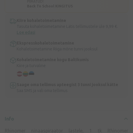
PIIRATUD!
Back To School KINGITUS
Kiire kohaletoimetamine
Tasuta kohaletoimetamine Lätis tellimustele üle 9,99 €.
Loe edasi
Ekspresskohaletoimetamine
Kohaletoimetamine Riiga mõne tunni jooksul
Kohaletoimetamine kogu Baltikumis
Kiire ja turvaline
Saage oma tellimus apteegist 3 tunni jooksul kätte
Saa SMS ja vali oma tellimus
Info
Rhinomer ninaaspiraator lastele, 1 tk Rhinomer