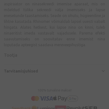
aspiraator on ninasekreedi imemise aparaat, mis on
mõeldud tülika sekreedi välja imemiseks ja lapse
enesetunde taastamiseks. Seade on ohutu, hügieeniline ja
lihtne kasutada. Rhinomer võimaldab lapsel uuesti vabalt
hingata. Alates hetkest, kui lapse nina on kinni, tuleb
ninaeritist imeda vastavalt vajadusele. Parema efekti
saavutamiseks on soovitatav enne imemist nina
loputada apteegist saadava mereveepihustiga.
Tootja
Tarvitamisjuhised
100% turvaline makse!