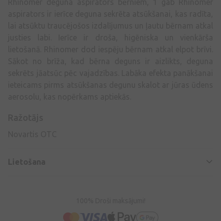
Rhinomer deguna aspirators bērniem, 1 gab Rhinomer
aspirators ir ierīce deguna sekrēta atsūkšanai, kas radīta,
lai atsūktu traucējošos izdalījumus un ļautu bērnam atkal
justies labi. Ierīce ir droša, higēniska un vienkārša
lietošanā. Rhinomer dod iespēju bērnam atkal elpot brīvi.
Sākot no brīža, kad bērna deguns ir aizlikts, deguna
sekrēts jāatsūc pēc vajadzības. Labāka efekta panākšanai
ieteicams pirms atsūkšanas degunu skalot ar jūras ūdens
aerosolu, kas nopērkams aptiekās.
Ražotājs
Novartis OTC
Lietošana
100% Droši maksājumi!