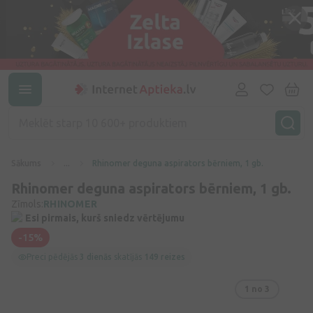
Sākums
...
Rhinomer deguna aspirators bērniem, 1 gb.
Rhinomer deguna aspirators bērniem, 1 gb.
Zīmols:
RHINOMER
Esi pirmais, kurš sniedz vērtējumu
-15%
Preci pēdējās
3 dienās
skatījās
149 reizes
1
no 3