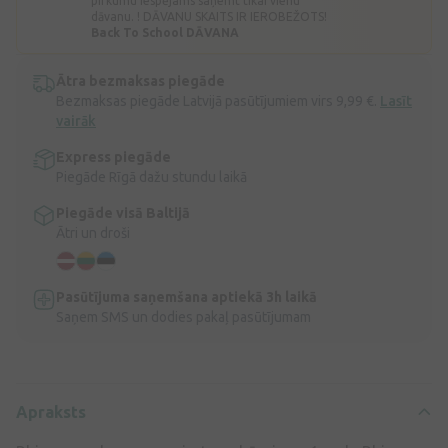
pirkumu iespējams saņemt tikai vienu
dāvanu. ! DĀVANU SKAITS IR IEROBEŽOTS!
Back To School DĀVANA
Ātra bezmaksas piegāde
Bezmaksas piegāde Latvijā pasūtījumiem virs 9,99 €.
Lasīt
vairāk
Express piegāde
Piegāde Rīgā dažu stundu laikā
Piegāde visā Baltijā
Ātri un droši
Pasūtījuma saņemšana aptiekā 3h laikā
Saņem SMS un dodies pakaļ pasūtījumam
Apraksts