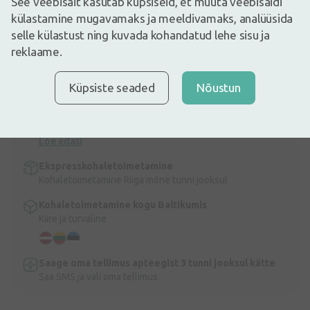
See veebisait kasutab küpsiseid, et muuta veebisaidi
13,99€
külastamine mugavamaks ja meeldivamaks, analüüsida
Laos
Laos vaid mõned
selle külastust ning kuvada kohandatud lehe sisu ja
TENA ProSkin Pants Extra M (mõeldud kasutajatele, kelle
reklaame.
puusaümbermõõt on 80-110 cm. Pehmed ja mugavad
uriinipidamatusega naistele ja meestele, nii päeval kui öösel.
Küpsiste seaded
Nõustun
Info
Kiire kohaletoimetamine
Tasuta kohaletoimetamine Lätis tellimustele üle 9,99 €.
Loe edasi
Ekspresskohaletoimetamine
Kohaletoimetamine Riiga mõne tunni jooksul
Kohaletoimetamine kogu Baltikumis
Kiire ja turvaline
Saage oma tellimus apteegist 3 tunni jooksul kätte
Saa SMS ja vali oma tellimus