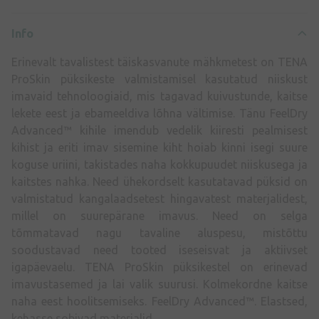
Info
Erinevalt tavalistest täiskasvanute mähkmetest on TENA
ProSkin püksikeste valmistamisel kasutatud niiskust
imavaid tehnoloogiaid, mis tagavad kuivustunde, kaitse
lekete eest ja ebameeldiva lõhna vältimise. Tänu FeelDry
Advanced™ kihile imendub vedelik kiiresti pealmisest
kihist ja eriti imav sisemine kiht hoiab kinni isegi suure
koguse uriini, takistades naha kokkupuudet niiskusega ja
kaitstes nahka. Need ühekordselt kasutatavad püksid on
valmistatud kangalaadsetest hingavatest materjalidest,
millel on suurepärane imavus. Need on selga
tõmmatavad nagu tavaline aluspesu, mistõttu
soodustavad need tooted iseseisvat ja aktiivset
igapäevaelu. TENA ProSkin püksikestel on erinevad
imavustasemed ja lai valik suurusi. Kolmekordne kaitse
naha eest hoolitsemiseks. FeelDry Advanced™. Elastsed,
kehasse sobivad materjalid.