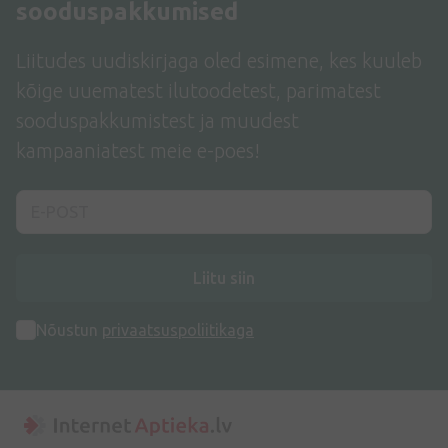
sooduspakkumised
Liitudes uudiskirjaga oled esimene, kes kuuleb
kõige uuematest ilutoodetest, parimatest
sooduspakkumistest ja muudest
kampaaniatest meie e-poes!
Liitu siin
Nõustun
privaatsuspoliitikaga