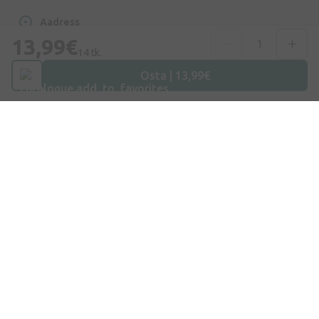
Aadress
Dzirnieku tänav 26, Mārupe, LV-2167, Läti
13,99€
14 tk.
Telefoninumber
Osta | 13,99€
+372 58865883
E-post
info@internetaptieka.lv
Tööaeg
Argipäeviti: 8.30–17.00
Osta E-Poest
Kohaletoimetamine