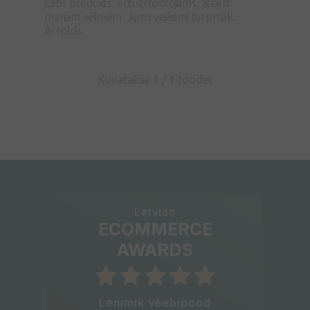
Labs produkts, ērti izmantojams, atbilst
manām vēlmēm. Jums veiksmi turpmāk.
Arnolds.
Kuvatakse 1 /
1
toodet
Latvian
ECOMMERCE
AWARDS
Lemmik veebipood