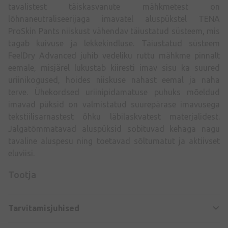
tavalistest täiskasvanute mähkmetest on
lõhnaneutraliseerijaga imavatel aluspükstel TENA
ProSkin Pants niiskust vähendav täiustatud süsteem, mis
tagab kuivuse ja lekkekindluse. Täiustatud süsteem
FeelDry Advanced juhib vedeliku ruttu mähkme pinnalt
eemale, misjärel lukustab kiiresti imav sisu ka suured
uriinikogused, hoides niiskuse nahast eemal ja naha
terve. Ühekordsed uriinipidamatuse puhuks mõeldud
imavad püksid on valmistatud suurepärase imavusega
tekstiilisarnastest õhku läbilaskvatest materjalidest.
Jalgatõmmatavad aluspüksid sobituvad kehaga nagu
tavaline aluspesu ning toetavad sõltumatut ja aktiivset
eluviisi.
Tootja
Tarvitamisjuhised