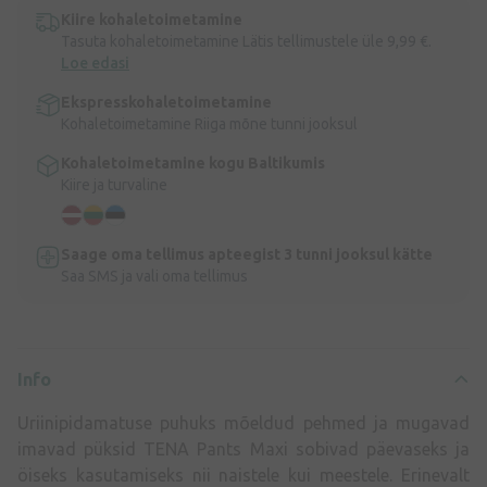
Kiire kohaletoimetamine
Tasuta kohaletoimetamine Lätis tellimustele üle 9,99 €.
Loe edasi
Ekspresskohaletoimetamine
Kohaletoimetamine Riiga mõne tunni jooksul
Kohaletoimetamine kogu Baltikumis
Kiire ja turvaline
Saage oma tellimus apteegist 3 tunni jooksul kätte
Saa SMS ja vali oma tellimus
Info
Uriinipidamatuse puhuks mõeldud pehmed ja mugavad
imavad püksid TENA Pants Maxi sobivad päevaseks ja
öiseks kasutamiseks nii naistele kui meestele. Erinevalt