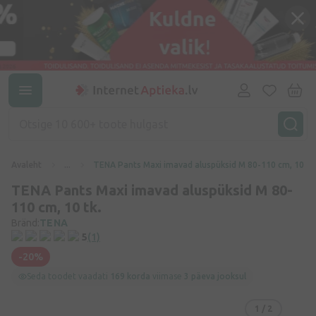
Avaleht
...
TENA Pants Maxi imavad aluspüksid M 80-110 cm, 10 tk.
TENA Pants Maxi imavad aluspüksid M 80-
110 cm, 10 tk.
Bränd:
TENA
5
(1)
-20%
Seda toodet vaadati
169 korda
viimase
3 päeva jooksul
1
/ 2