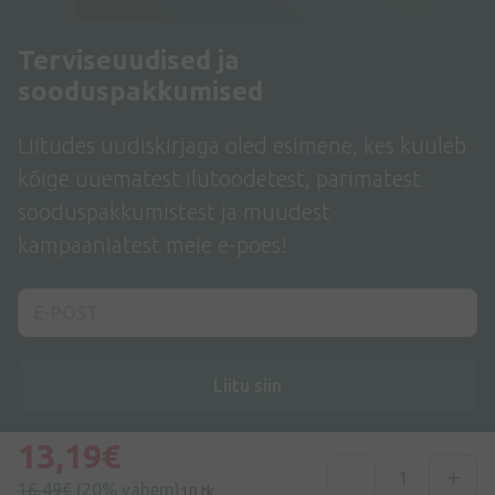
Terviseuudised ja
sooduspakkumised
Liitudes uudiskirjaga oled esimene, kes kuuleb
kõige uuematest ilutoodetest, parimatest
sooduspakkumistest ja muudest
kampaaniatest meie e-poes!
Liitu siin
Nõustun
privaatsuspoliitikaga
13,19€
16,49€
(20% vähem)
10 tk.