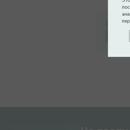
пос
ана
пер
Войдите
Оставьт