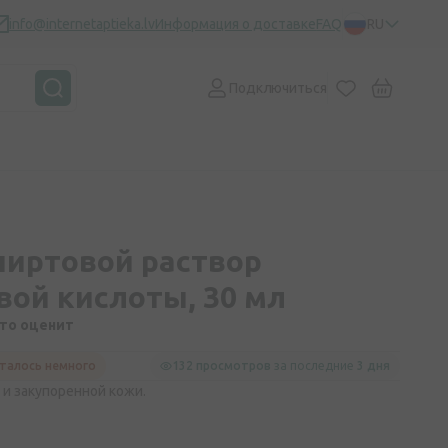
info@internetaptieka.lv
Информация о доставке
FAQ
RU
Подключиться
пиртовой раствор
вой кислоты, 30 мл
кто оценит
талось немного
132 просмотров
за последние
3 дня
и закупоренной кожи.