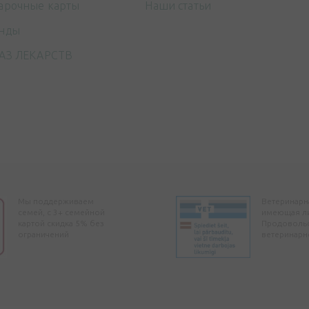
арочные карты
Наши статьи
нды
АЗ ЛЕКАРСТВ
Мы поддерживаем
Ветеринарна
семей, с 3+ семейной
имеющая л
картой скидка 5% без
Продоволь
ограничений
ветеринарн