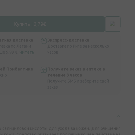
Купить | 2,79€
атная доставка
Экспресс-доставка
тавка по Латвии
Доставка по Риге за несколько
ше 9,99 €.
Читать
часов
сей Прибалтике
Получите заказ в аптеке в
асно
течение 3 часов
Получите SMS и заберите свой
заказ
р салициловой кислоты для ухода за кожей. Для очищения
ой кожи. Средство оказывает подсушивающее действие на