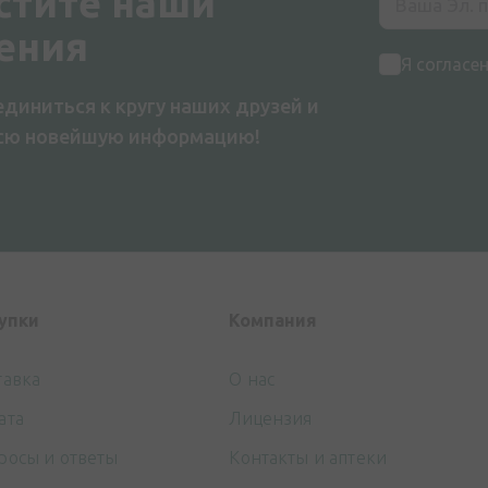
стите наши
ения
Я согласе
диниться к кругу наших друзей и
всю новейшую информацию!
упки
Компания
тавка
О нас
ата
Лицензия
росы и ответы
Контакты и аптеки