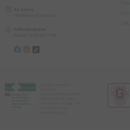
Под
Эл. почта
Бре
info@internetaptieka.lv
ЗАК
Рабочее время
Будни: с 8:30 до 17:00
Государственное
агентство
лекарственных средств
www.zva.gov.lv. Адрес:
Jersikas iela 15, Rīga. Тел:
67078424. E-mail:
info@zva.gov.lv