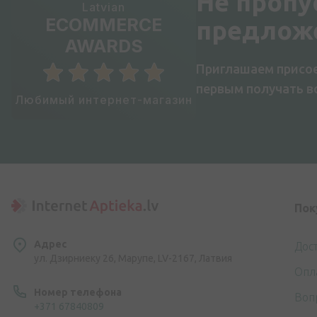
Не пропу
Latvian
ECOMMERCE
предлож
AWARDS
Приглашаем присое
первым получать 
Любимый интернет-магазин
Пок
Адрес
Дос
ул. Дзирниеку 26, Марупе, LV-2167, Латвия
Опл
Номер телефона
Воп
+371 67840809