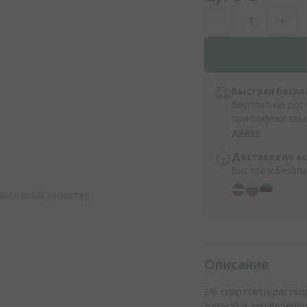
Быстрая беспл
Бесплатная дос
при покупке свы
далее
Доставка по в
Быстро и безоп
ративный характер
Описание
2% спиртовой раство
жирной и закупоренн