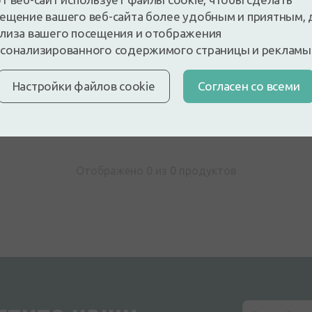
ещение вашего веб-сайта более удобным и приятным, 
лиза вашего посещения и отображения
сонализированного содержимого страницы и рекламы
 и будьте первым, кто оставит отзыв
е отзыв, войдя в систему
Настройки файлов cookie
Cогласен со всеми
У вас нет аккаунта?
Создать а
Отображено 0 из
0
продуктов