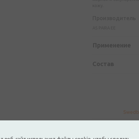
кожу.
Производитель
AS PAIRA EE
Применение
Состав
т веб-сайт использует файлы cookie, чтобы сделать