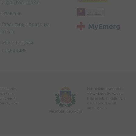
и файлов-cookie
Отзывы
Гарантии и право на
отказ
Медицинская
инспекция
я аптека,
Инспекция здоровья
ицензию
www.vi.gov.lv. Адрес:
ственной
Klijānu iela 7, Rīga. Тел:
ой службы
67081600. E-mail:
vi@vi.gov.lv