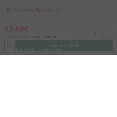
Адрес
33,69€
ул. Дзирниеку 26, Марупе, LV-2167, Латвия
39,64€
(15% скидка)
200 мл
Номер телефона
Купить | 33,69€
+371 67840809
Эл. почта
info@internetaptieka.lv
Рабочее время
Будни: с 8:30 до 17:00