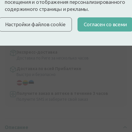
посещения и отображения персонализированного
Средство для ухода за глазами кошек, собак и других
содержимого страницы и рекламы.
домашних животных.
Описание
Настройки файлов cookie
Cогласен со всеми
Быстрая бесплатная доставка
Бесплатная доставка по Латвии при покупке свыше
9,99 €.
Читать далее
Экспресс-доставка
Доставка по Риге за несколько часов
Доставка по всей Прибалтике
Быстро и безопасно
Получите заказ в аптеке в течение 3 часов
Получите SMS и заберите свой заказ
Описание