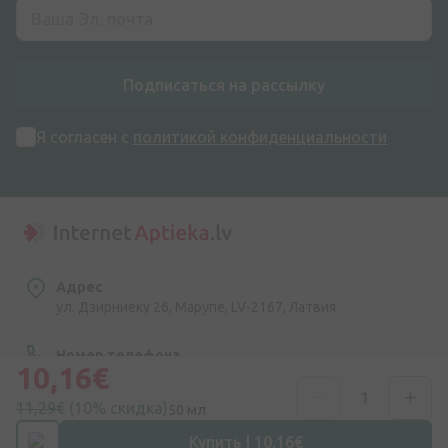
Подписаться на рассылку
Я согласен с
политикой конфиденциальности
Адрес
ул. Дзирниеку 26, Марупе, LV-2167, Латвия
Номер телефона
10,16€
+371 67840809
11,29€
(10% скидка)
50 мл
Эл. почта
Купить | 10,16€
info@internetaptieka.lv