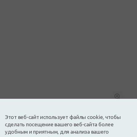
Изображение носит иллюстративный характер
10,16€
11,29€
(10% скидка)
Этот веб-сайт использует файлы cookie, чтобы
Лучшая за 30 дней: 11,29€ (-11%)
сделать посещение вашего веб-сайта более
Доступный
Осталось всего 1
удобным и приятным, для анализа вашего
ВЕТЕРИНАРНЫЙ ПРОДУКТ