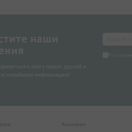
стите наши
ения
Я согласе
диниться к кругу наших друзей и
всю новейшую информацию!
упки
Компания