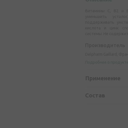
Витамины C, B2 и B
уменьшить устало
поддерживать умств
кислота и цинк сп
системы. Не содержит
Производитель
Delpharm Gaillard, Фра
Подробнее о продукт
Применение
Состав