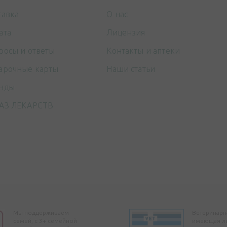
тавка
О нас
ата
Лицензия
росы и ответы
Контакты и аптеки
арочные карты
Наши статьи
нды
АЗ ЛЕКАРСТВ
Мы поддерживаем
Ветеринарна
семей, с 3+ семейной
имеющая л