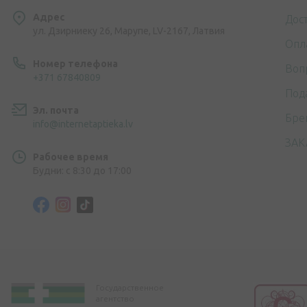
Адрес
Дос
ул. Дзирниеку 26, Марупе, LV-2167, Латвия
Опл
Номер телефона
Воп
+371 67840809
Под
Эл. почта
Бре
info@internetaptieka.lv
ЗАК
Рабочее время
Будни: с 8:30 до 17:00
Государственное
агентство