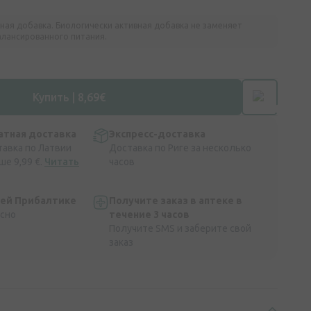
ная добавка. Биологически активная добавка не заменяет
алансированного питания.
Купить | 8,69€
атная доставка
Экспресс-доставка
тавка по Латвии
Доставка по Риге за несколько
ше 9,99 €.
Читать
часов
сей Прибалтике
Получите заказ в аптеке в
асно
течение 3 часов
Получите SMS и заберите свой
заказ