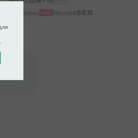
для
.
ккаунт