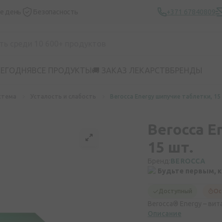
же день
Безопасность
+371 67840809
СЕГОДНЯ
ВСЕ ПРОДУКТЫ
🚚 ЗАКАЗ ЛЕКАРСТВ
БРЕНДЫ
стема
Усталость и слабость
Berocca Energy шипучие таблетки, 15
Berocca E
15 шт.
Бренд:
BEROCCA
Будьте первым, 
Доступный
Ос
Berocca® Energy – ви
Описание