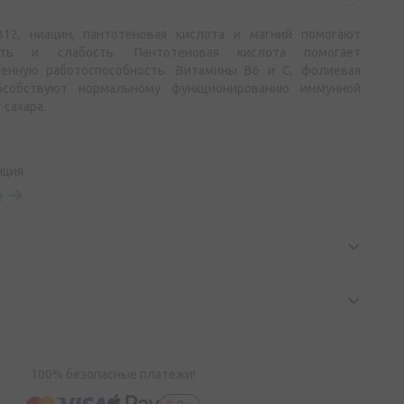
12, ниацин, пантотеновая кислота и магний помогают
сть и слабость. Пантотеновая кислота помогает
енную работоспособность. Витамины B6 и C, фолиевая
особствуют нормальному функционированию иммунной
 сахара.
нция
е
100% безопасные платежи!