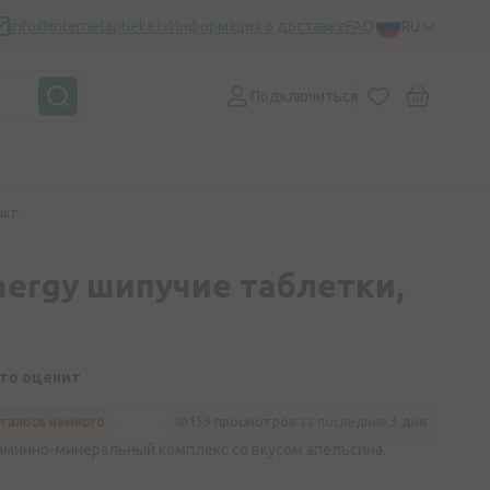
info@internetaptieka.lv
Информация о доставке
FAQ
RU
Подключиться
 шт.
nergy шипучие таблетки,
кто оценит
талось немного
159 просмотров
за последние
3 дня
таминно-минеральный комплекс со вкусом апельсина.