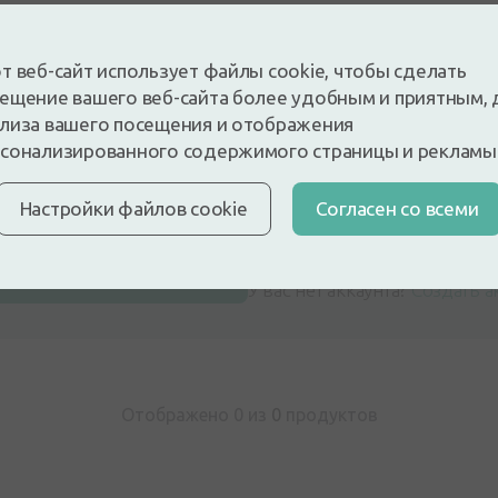
т веб-сайт использует файлы cookie, чтобы сделать
ещение вашего веб-сайта более удобным и приятным, 
лиза вашего посещения и отображения
сонализированного содержимого страницы и рекламы
Настройки файлов cookie
Cогласен со всеми
 и будьте первым, кто оставит отзыв
е отзыв, войдя в систему
У вас нет аккаунта?
Создать а
Отображено 0 из
0
продуктов