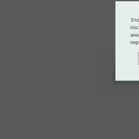
Это
пос
ана
пер
Войдите
Оставьт