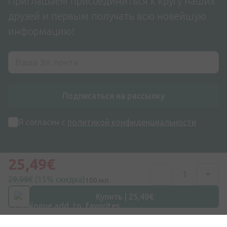
Приглашаем присоединиться к кругу наших
друзей и первым получать всю новейшую
информацию!
Подписаться на рассылку
Я согласен с
политикой конфиденциальности
25,49€
29,99€
(15% скидка)
100 мл
Купить | 25,49€
Адрес
ул. Дзирниеку 26, Марупе, LV-2167, Латвия