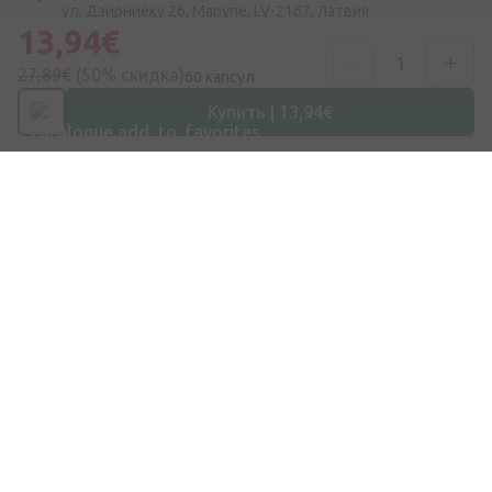
ул. Дзирниеку 26, Марупе, LV-2167, Латвия
13,94€
Номер телефона
27,89€
(50% скидка)
60 капсул
+371 67840809
Купить | 13,94€
Эл. почта
info@internetaptieka.lv
Рабочее время
Будни: с 8:30 до 17:00
Покупки
Доставка
Оплата