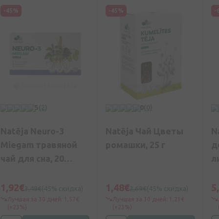
-45%
-45%
-
5
(2)
0
(0)
Natēja Neuro-3
Natēja Чай Цветы
N
Miegam травяной
ромашки, 25 г
д
чай для сна, 20
л
пакетиков
а
1,92€
1,48€
5
3,49€
(45% скидка)
2,69€
(45% скидка)
Лучшая за 30 дней: 1,57€
Лучшая за 30 дней: 1,21€
(+23%)
(+23%)