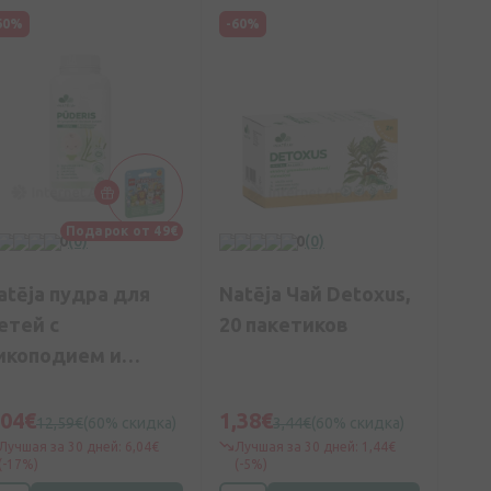
60%
-60%
Подарок от 49€
0
(0)
0
(0)
atēja пудра для
Natēja Чай Detoxus,
етей с
20 пакетиков
икоподием и
ллантоином, 100 г
,04€
1,38€
12,59€
(60% скидка)
3,44€
(60% скидка)
Лучшая за 30 дней: 6,04€
Лучшая за 30 дней: 1,44€
(-17%)
(-5%)