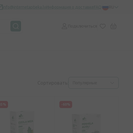
info@internetaptieka.lv
Информация о доставке
FAQ
RU
Подключиться
Сортировать:
Популярные
45%
-60%