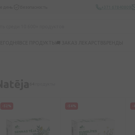
же день
Безопасность
+371 67840809
СЕГОДНЯ
ВСЕ ПРОДУКТЫ
🚚 ЗАКАЗ ЛЕКАРСТВ
БРЕНДЫ
Natēja
64
продукты
-52%
-54%
-