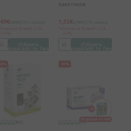
пакетиков
,49€
1,55€
4,99€
(50% скидка)
3,79€
(59% скидка)
Лучшая за 30 дней: 2,10€
Лучшая за 30 дней: 1,52€
(+19%)
(+2%)
Купить
Купить
60%
-45%
Подарок от 49€
0
(0)
0
(0)