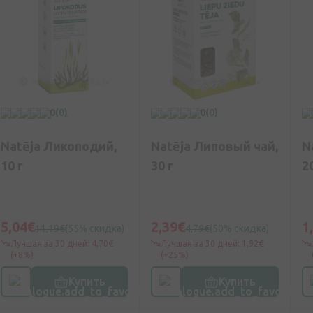
0
(0)
0
(0)
Natēja Ликоподий,
Natēja Липовый чай,
N
10 г
30 г
2
5,04€
2,39€
1
11,19€
(55% скидка)
4,79€
(50% скидка)
Лучшая за 30 дней: 4,70€
Лучшая за 30 дней: 1,92€
(+8%)
(+25%)
Купить
Купить