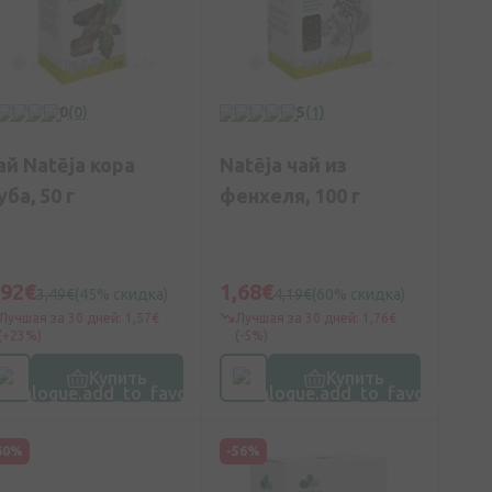
0
(0)
5
(1)
ай Natēja кора
Natēja чай из
уба, 50 г
фенхеля, 100 г
,92€
1,68€
3,49€
(45% скидка)
4,19€
(60% скидка)
Лучшая за 30 дней: 1,57€
Лучшая за 30 дней: 1,76€
(+23%)
(-5%)
Купить
Купить
60%
-56%