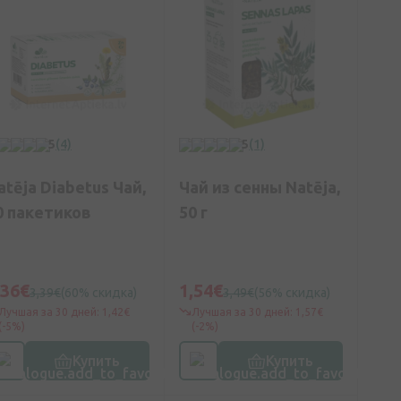
5
(4)
5
(1)
atēja Diabetus Чай,
Чай из сенны Natēja,
0 пакетиков
50 г
,36€
1,54€
3,39€
(60% скидка)
3,49€
(56% скидка)
Лучшая за 30 дней: 1,42€
Лучшая за 30 дней: 1,57€
(-5%)
(-2%)
Купить
Купить