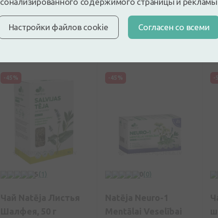
сонализированного содержимого страницы и рекламы
2,29€
5,09€
(55% скидка)
Лучшая за 30 дней: 3,44€
(+25%)
Лучшая за 30 дней: 2,14€
Настройки файлов cookie
Cогласен со всеми
(+8%)
Купить
Купить
-45%
-45%
-
5
(1)
0
(0)
Чай Natēja Листья
Natēja Neuro-1
Ч
Шалфея, 50 г
Mentālai Veselībai
ш