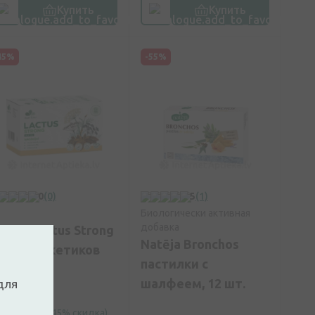
Купить
Купить
45%
-55%
0
(0)
5
(1)
Биологически активная
добавка
atēja Lactus Strong
Natēja Bronchos
ай, 20 пакетиков
пастилки с
шалфеем, 12 шт.
для
,92€
3,49€
(45% скидка)