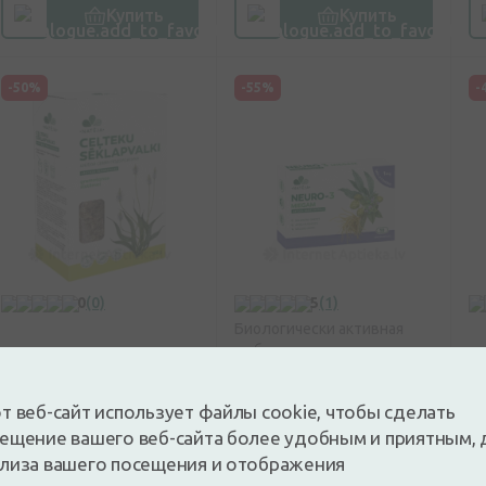
Купить
Купить
-50%
-55%
-
0
(0)
5
(1)
Биологически активная
добавка
Natēja Шелуха
N
Natēja NEURO 3
семян
Ч
MIEGAM ar
т веб-сайт использует файлы cookie, чтобы сделать
подорожника, 100 г
Melatonīnu, 10
ещение вашего веб-сайта более удобным и приятным, 
лиза вашего посещения и отображения
капсул
4,29€
1
8,59€
(50% скидка)