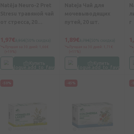
Natēja Neuro-2 Pret
Nateja Чай для
N
Stresu травяной чай
мочевыводящих
л
от стресса, 20
путей, 20 шт.
г
пакетиков
1,97€
1,89€
1
3,95€
(50% скидка)
3,79€
(50% скидка)
Лучшая за 30 дней: 1,66€
Лучшая за 30 дней: 1,71€
(+19%)
(+11%)
Купить
Купить
-50%
-45%
-