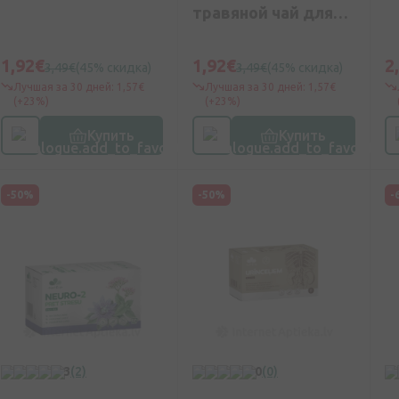
травяной чай для
ментального
здоровья, 20
1,92€
1,92€
2
3,49€
(45% скидка)
3,49€
(45% скидка)
пакетиков
Лучшая за 30 дней: 1,57€
Лучшая за 30 дней: 1,57€
(+23%)
(+23%)
Купить
Купить
-50%
-50%
-
3
(2)
0
(0)