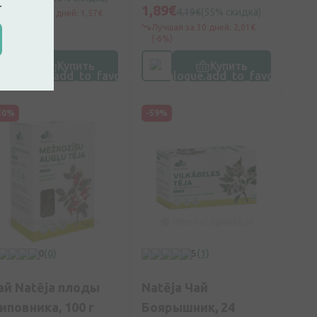
.
1,89€
4,19€
(55% скидка)
Лучшая за 30 дней: 1,57€
(+23%)
Лучшая за 30 дней: 2,01€
(-6%)
Купить
Купить
50%
-59%
0
(0)
5
(1)
ай Natēja плоды
Natēja Чай
иповника, 100 г
Боярышник, 24