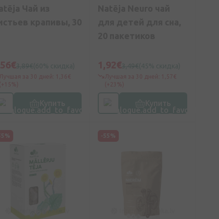
atēja Чай из
Natēja Neuro чай
истьев крапивы, 30
для детей для сна,
20 пакетиков
,56€
1,92€
3,89€
(60% скидка)
3,49€
(45% скидка)
Лучшая за 30 дней: 1,36€
Лучшая за 30 дней: 1,57€
(+15%)
(+23%)
Купить
Купить
55%
-55%