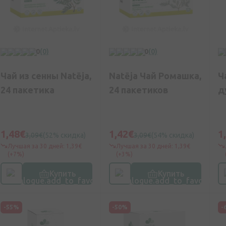
0
(0)
0
(0)
Чай из сенны Natēja,
Natēja Чай Ромашка,
Ч
24 пакетика
24 пакетиков
д
1,48€
1,42€
1
3,09€
(52% скидка)
3,09€
(54% скидка)
Лучшая за 30 дней: 1,39€
Лучшая за 30 дней: 1,39€
(+7%)
(+3%)
Купить
Купить
-55%
-50%
-