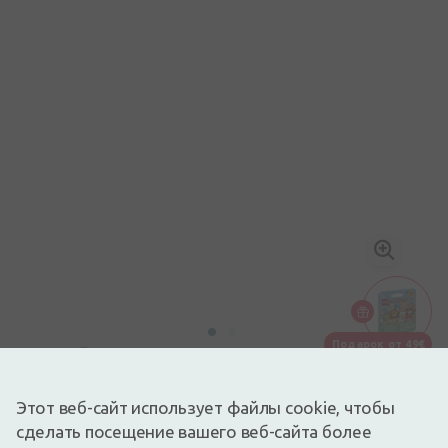
Подарок от 49€
Изображение носит иллюстративный характер
3,44€
6,89€
(50% скидка)
Этот веб-сайт использует файлы cookie, чтобы
Лучшая за 30 дней: 4,13€ (-17%)
сделать посещение вашего веб-сайта более
Доступный
Осталось всего 20