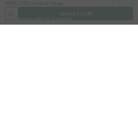
6,89€
(50% скидка)
150 мл
Купить | 3,44€
Эл. почта
info@internetaptieka.lv
Рабочее время
Будни: с 8:30 до 17:00
Покупки
Доставка
Оплата
Вопросы и ответы
Подарочные карты