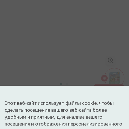
Подарок от 49€
Изображение носит иллюстративный характер
4,23€
5,29€
(20% скидка)
Этот веб-сайт использует файлы cookie, чтобы
Лучшая за 30 дней: 3,44€ (+23%)
сделать посещение вашего веб-сайта более
Доступный
Осталось всего 10
удобным и приятным, для анализа вашего
Шампунь "без слез", увлажняет кожу и не вызывает
посещения и отображения персонализированного
аллергию.