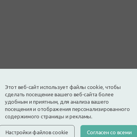
Изображение носит иллюстративный характер
4,07€
Этот веб-сайт использует файлы cookie, чтобы
4,79€
(15% скидка)
сделать посещение вашего веб-сайта более
Лучшая за 30 дней: 4,45€ (-9%)
удобным и приятным, для анализа вашего
Доступный
Осталось всего 6
посещения и отображения персонализированного
Canpol Babies с кармашком защитит одежду даже самых
содержимого страницы и рекламы.
неаккуратных едоков. Удобный ...
Описание
Настройки файлов cookie
Cогласен со всеми
Быстрая бесплатная доставка