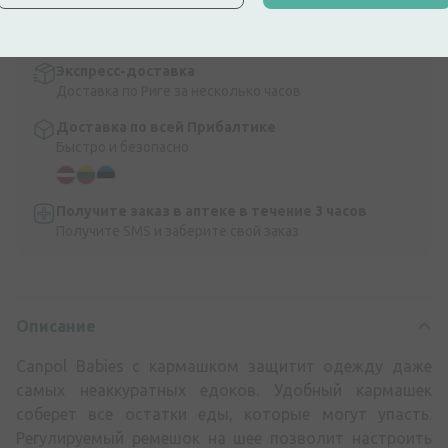
Бесплатная доставка по Латвии при покупке свыше
9,99 €.
Читать далее
Экспресс-доставка
Доставка по Риге за несколько часов
Доставка по всей Прибалтике
Быстро и безопасно
Получите заказ в аптеке в течение 3 часов
Получите SMS и заберите свой заказ
Описание
Canpol Babies с кармашком защитит одежду даже
самых неаккуратных едоков. Удобный кармашек
соберет все остатки еды, которые могут упасть.
Регулируемый ремешок на шее позволит настроить