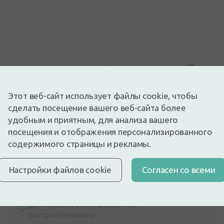
Изображение носит иллюстративный характер
Скоро будет
Этот веб-сайт использует файлы cookie, чтобы
сделать посещение вашего веб-сайта более
Canpol чаша
удобным и приятным, для анализа вашего
Описание
посещения и отображения персонализированного
Быстрая бесплатная доставка
содержимого страницы и рекламы.
Бесплатная доставка по Латвии при покупке свыше
9,99 €.
Читать далее
Настройки файлов cookie
Cогласен со всеми
Экспресс-доставка
Доставка по Риге за несколько часов
Доставка по всей Прибалтике
Быстро и безопасно