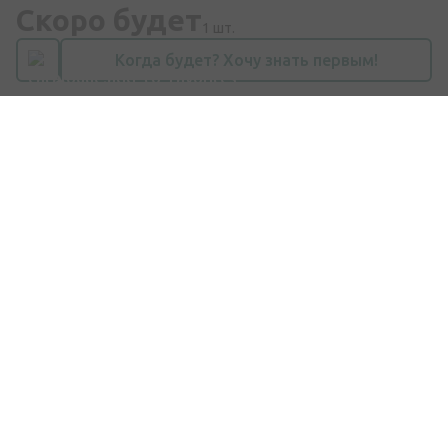
Скоро будет
1 шт.
Когда будет? Хочу знать первым!
Покупки
Доставка
Оплата
Вопросы и ответы
Подарочные карты
Бренды
ЗАКАЗ ЛЕКАРСТВ
Компания