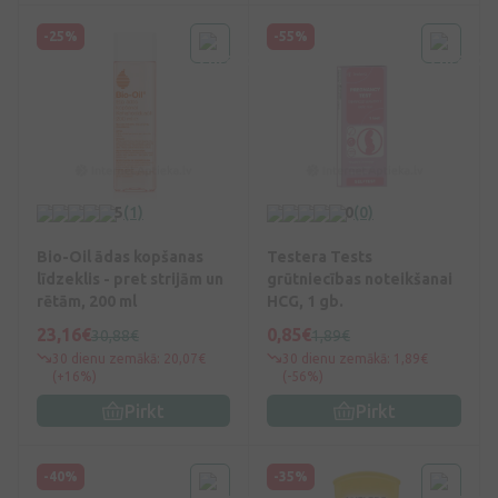
-25%
-55%
5
(1)
0
(0)
Bio-Oil ādas kopšanas
Testera Tests
līdzeklis - pret strijām un
grūtniecības noteikšanai
rētām, 200 ml
HCG, 1 gb.
23,16€
0,85€
30,88€
1,89€
30 dienu zemākā: 20,07€
30 dienu zemākā: 1,89€
(+16%)
(-56%)
Pirkt
Pirkt
-40%
-35%