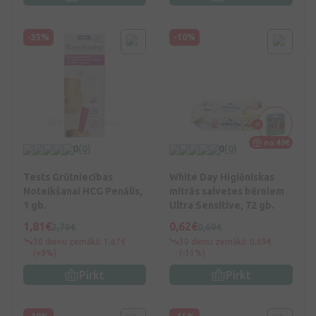
-35%
-10%
no 49€
0
(0)
0
(0)
Tests Grūtniecības
White Day Higiēniskas
Noteikšanai HCG Penālis,
mitrās salvetes bērniem
1 gb.
Ultra Sensitive, 72 gb.
1,81€
0,62€
2,79€
0,69€
30 dienu zemākā: 1,67€
30 dienu zemākā: 0,69€
(+9%)
(-11%)
Pirkt
Pirkt