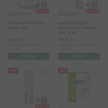
no 49€
no 49€
5
(1)
0
(0)
Sudocrem Multi Expert
Anaftin Baby gels
krēms, 125 g
bērniem zobu šķilšanās
laikā, 10 ml
8,81€
5,95€
9,79€
7,44€
30 dienu zemākā: 7,83€
30 dienu zemākā: 7,44€
(+13%)
(-21%)
Pirkt
Pirkt
-55%
-20%
no 49€