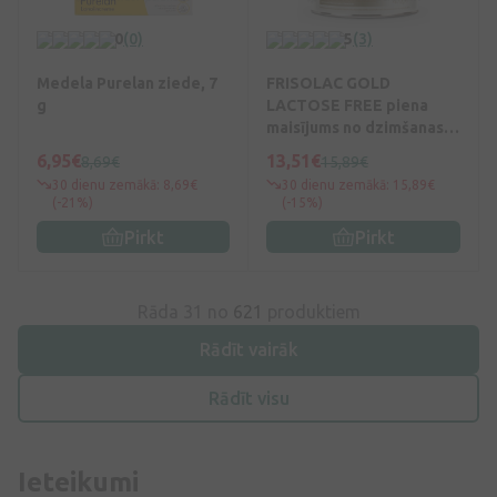
0
(0)
5
(3)
Medela Purelan ziede, 7
FRISOLAC GOLD
g
LACTOSE FREE piena
maisījums no dzimšanas,
400 g
6,95€
13,51€
8,69€
15,89€
30 dienu zemākā: 8,69€
30 dienu zemākā: 15,89€
(-21%)
(-15%)
Pirkt
Pirkt
Rāda 31 no
621
produktiem
Rādīt vairāk
Rādīt visu
Ieteikumi