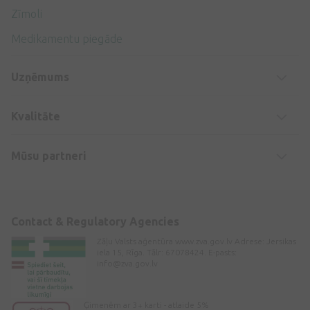
Zīmoli
Medikamentu piegāde
Uzņēmums
Kvalitāte
Mūsu partneri
Contact & Regulatory Agencies
Zāļu Valsts aģentūra www.zva.gov.lv Adrese: Jersikas
iela 15, Rīga. Tālr: 67078424. E-pasts:
info@zva.gov.lv
Ģimenēm ar 3+ karti - atlaide 5%