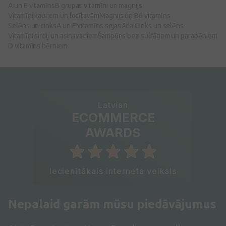
A un E vitamīns
B grupas vitamīni un magnijs
Vitamīni kauliem un locītavām
Magnijs un B6 vitamīns
Selēns un cinks
A un E vitamīns sejas ādai
Cinks un selēns
Vitamīni sirdij un asinsvadiem
Šampūns bez sulfātiem un parabēniem
D vitamīns bērniem
Latvian
ECOMMERCE
AWARDS
Iecienītākais interneta veikals
Nepalaid garām mūsu piedāvājumus