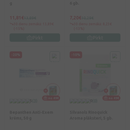
g
6 gb.
11,81€
7,20€
13,89€
10,29€
30 dienu zemākā: 13,89€
30 dienu zemākā: 8,23€
(-15%)
(-13%)
Pirkt
Pirkt
-20%
-10%
no 49€
no 49€
5
(3)
0
(0)
Bepanthen Anti-Exem
Silvanols Rinoquick
krēms, 50 g
Aroma plāksteri, 5 gb.