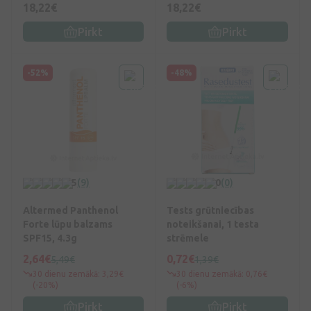
18,22€
18,22€
Pirkt
Pirkt
-52%
-48%
5
(9)
0
(0)
Altermed Panthenol
Tests grūtniecības
Forte lūpu balzams
noteikšanai, 1 testa
SPF15, 4.3g
strēmele
2,64€
0,72€
5,49€
1,39€
30 dienu zemākā: 3,29€
30 dienu zemākā: 0,76€
(-20%)
(-6%)
Pirkt
Pirkt