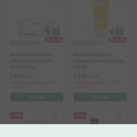
no 49€
no 49€
0
(0)
5
(1)
Bambo Nature Bērnu
Weleda Kliņģerīšu
mitrās salvetes 99%
šampūns un dušas želeja,
ūdens, 60 gb.
200 ml
2,81€
9,35€
4,69€
14,39€
30 dienu zemākā: 4,18€
30 dienu zemākā: 7,77€
(-33%)
(+21%)
Pirkt
Pirkt
-20%
-46%