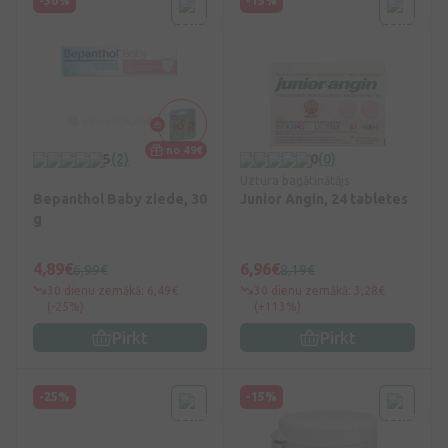
-30%
-15%
no 49€
5
(2)
0
(0)
Uztura bagātinātājs
Bepanthol Baby ziede, 30
Junior Angin, 24 tabletes
g
4,89€
6,96€
6,99€
8,19€
30 dienu zemākā: 6,49€
30 dienu zemākā: 3,28€
(-25%)
(+113%)
Pirkt
Pirkt
-25%
-15%