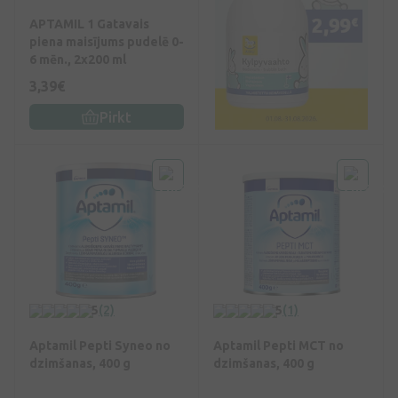
APTAMIL 1 Gatavais
piena maisījums pudelē 0-
6 mēn., 2x200 ml
3,39€
Pirkt
5
(2)
5
(1)
Aptamil Pepti Syneo no
Aptamil Pepti MCT no
dzimšanas, 400 g
dzimšanas, 400 g