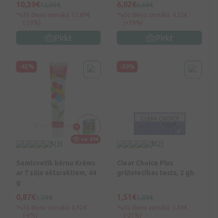
10,39€
6,02€
12,99€
6,69€
30 dienu zemākā: 12,89€
30 dienu zemākā: 4,35€
(-20%)
(+39%)
Pirkt
Pirkt
-45%
-20%
no 49€
5
(3)
3
(2)
Semicvetik bērnu Krēms
Clear Choice Plus
ar 7 zāļu ektsraktiem, 44
grūtniecības tests, 2 gb.
g
0,87€
1,51€
1,59€
1,89€
30 dienu zemākā: 0,92€
30 dienu zemākā: 1,89€
(-6%)
(-21%)