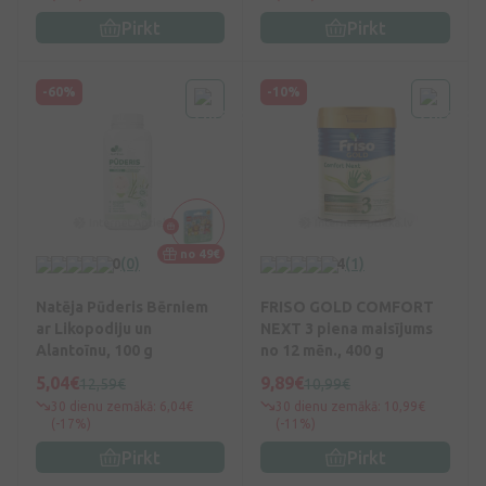
Pirkt
Pirkt
-60%
-10%
no 49€
0
(0)
4
(1)
Natēja Pūderis Bērniem
FRISO GOLD COMFORT
ar Likopodiju un
NEXT 3 piena maisījums
Alantoīnu, 100 g
no 12 mēn., 400 g
5,04€
9,89€
12,59€
10,99€
30 dienu zemākā: 6,04€
30 dienu zemākā: 10,99€
(-17%)
(-11%)
Pirkt
Pirkt