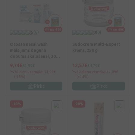
no 49€
no 49€
5
(6)
0
(0)
Otosan nasal wash
Sudocrem Multi-Expert
maisījums deguna
krēms, 250 g
dobuma skalošanai, 30
paciņas
9,74€
12,57€
12,99€
14,79€
30 dienu zemākā: 11,99€
30 dienu zemākā: 11,09€
(-19%)
(+14%)
Pirkt
Pirkt
-10%
-20%