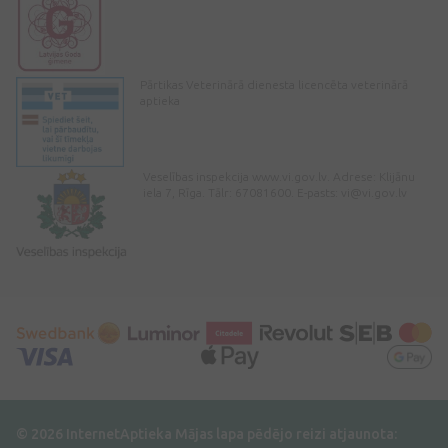
Pārtikas Veterinārā dienesta licencēta veterinārā
aptieka
Veselības inspekcija www.vi.gov.lv. Adrese: Klijānu
iela 7, Rīga. Tālr: 67081600. E-pasts:
vi@vi.gov.lv
© 2026 InternetAptieka
Mājas lapa pēdējo reizi atjaunota: