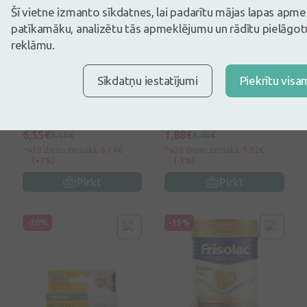
Šī vietne izmanto sīkdatnes, lai padarītu mājas lapas apm
patīkamāku, analizētu tās apmeklējumu un rādītu pielāgotu
reklāmu.
no 49€
0
(0)
5
(1)
Sīkdatņu iestatījumi
Piekrītu visa
Sudocrem Multi-Expert
Cinka krēms, 24 ml
krēms, 60 g
6,55€
1,88€
8,19€
3,49€
30 dienu zemākā: 6,14€
30 dienu zemākā: 1,92€
(+7%)
(-3%)
Pirkt
Pirkt
-20%
-15%